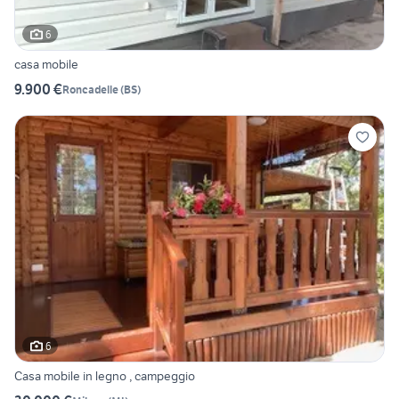
6
casa mobile
9.900 €
Roncadelle
(
BS
)
6
Casa mobile in legno , campeggio