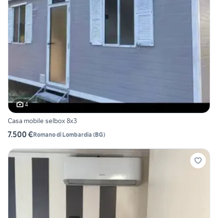
4
Casa mobile selbox 8x3
7.500 €
Romano di Lombardia
(
BG
)