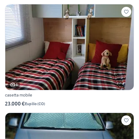
6
casetta mobile
23.000 €
Eupilio
(
CO
)