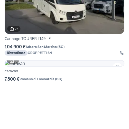
25
Carthago TOURER I 149 LE
104.900 €
Adrara San Martino
(
BG
)
Rivenditore
GROPPETTI Srl
6
caravan
7.800 €
Romano di Lombardia
(
BG
)