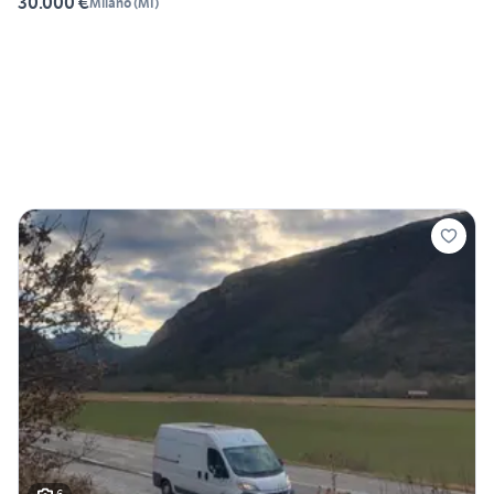
30.000 €
Milano
(
MI
)