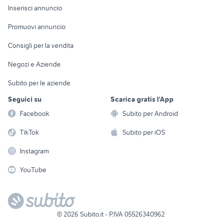
Console e
Accessori per
Casalinghi
Inserisci annuncio
Videogiochi
animali
Elettrodomestici
Promuovi annuncio
Audio/Video
Musica e Film
Giardino e Fai da te
Consigli per la vendita
Fotografia
Libri e Riviste
Abbigliamento e
Negozi e Aziende
Telefonia
Strumenti Musicali
Accessori
Subito per le aziende
Sports
Tutto per i bambini
Seguici su
Scarica gratis l'App
Biciclette
Facebook
Subito per Android
Collezionismo
TikTok
Subito per iOS
Instagram
YouTube
©
2026
Subito.it - P.IVA 05526340962