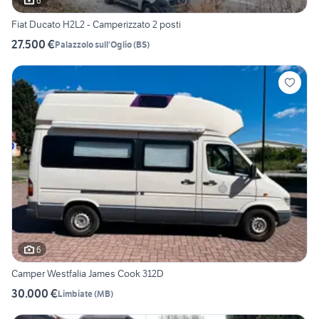
6
Fiat Ducato H2L2 - Camperizzato 2 posti
27.500 €
Palazzolo sull'Oglio
(
BS
)
6
Camper Westfalia James Cook 312D
30.000 €
Limbiate
(
MB
)