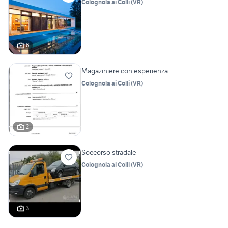
Colognola ai Colli
(
VR
)
6
Magaziniere con esperienza
Colognola ai Colli
(
VR
)
2
Soccorso stradale
Colognola ai Colli
(
VR
)
3