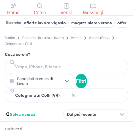
Home
Cerca
Vendi
Messaggi
offerte lavoro vigasio
magazziniere verona
offerte
Ricerche
Subito
Candidati in cerca di lavoro
Veneto
Verona (Prov)
Colognola ai Colli
Cosa cerchi?
Candidati in cerca di
Filtri
lavoro
Salva ricerca
Dal più recente
10 risultati