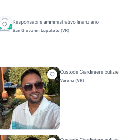
Responsabile amministrativo finanziario
Vetrina
San Giovanni Lupatoto
(
VR
)
Custode Giardiniere pulizie
Verona
(
VR
)