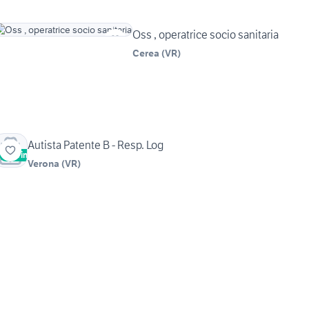
Oss , operatrice socio sanitaria
Cerea
(
VR
)
Autista Patente B - Resp. Log
Vetrina
Verona
(
VR
)