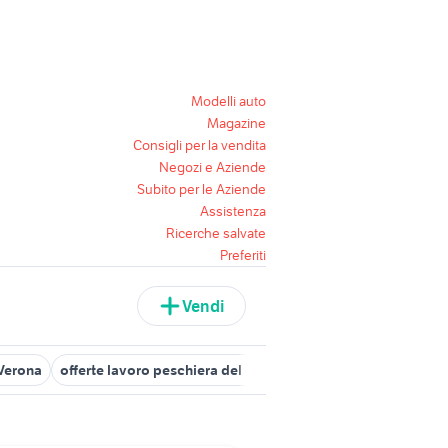
Modelli auto
Magazine
Consigli per la vendita
Negozi e Aziende
Subito per le Aziende
Assistenza
Ricerche salvate
Preferiti
Vendi
 Verona
offerte lavoro peschiera del garda Verona provincia
cand