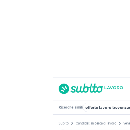
offerte lavoro trevenzu
Ricerche
simili
Subito
Candidati in cerca di lavoro
Ven