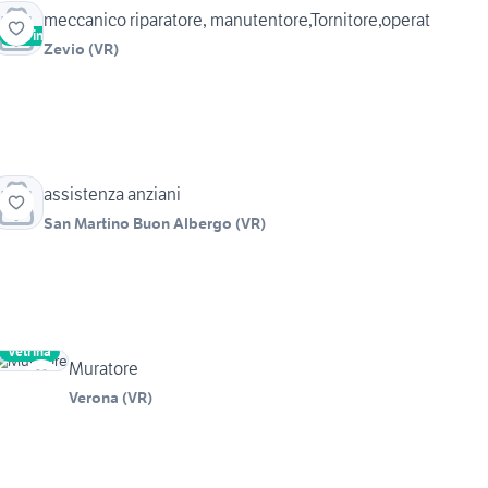
meccanico riparatore, manutentore,Tornitore,operat
Vetrina
Zevio
(
VR
)
assistenza anziani
San Martino Buon Albergo
(
VR
)
Vetrina
Muratore
Verona
(
VR
)