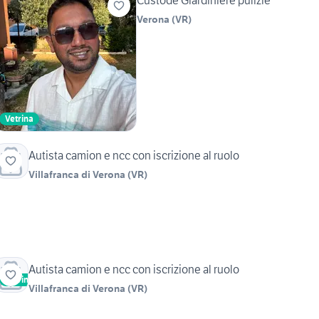
Custode Giardiniere pulizie
Verona
(
VR
)
Vetrina
Autista camion e ncc con iscrizione al ruolo
Villafranca di Verona
(
VR
)
Autista camion e ncc con iscrizione al ruolo
Vetrina
Villafranca di Verona
(
VR
)