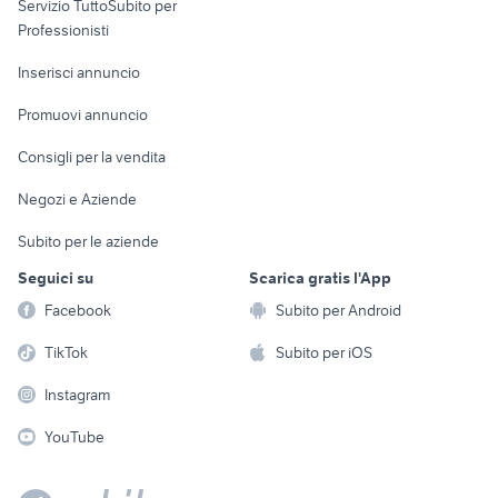
Servizio TuttoSubito per
persona
Informatica
Animali
Professionisti
Arredamento e
Console e
Accessori per
Casalinghi
Inserisci annuncio
Videogiochi
animali
Elettrodomestici
Promuovi annuncio
Audio/Video
Musica e Film
Giardino e Fai da te
Consigli per la vendita
Fotografia
Libri e Riviste
Abbigliamento e
Negozi e Aziende
Telefonia
Strumenti Musicali
Accessori
Subito per le aziende
Sports
Tutto per i bambini
Seguici su
Scarica gratis l'App
Biciclette
Facebook
Subito per Android
Collezionismo
TikTok
Subito per iOS
Instagram
YouTube