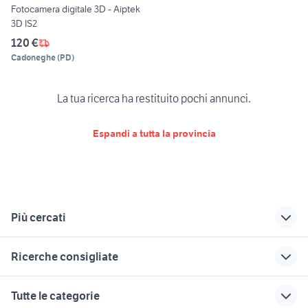
Fotocamera digitale 3D - Aiptek
3D IS2
120 €
Cadoneghe
(
PD
)
La tua ricerca ha restituito pochi annunci.
Espandi a tutta la provincia
Più cercati
Correlati
Richerche simili
Suggerimenti
Ricerche consigliate
fotocamera reflex
fujifilm x-t100
sony hx90
sony
fuji xf
canon 450d
obiettivi zeiss
macchina fotografica
Tutte le categorie
fotocamere
contax
anni 60
grandangolo canon 10 22
zhongyi