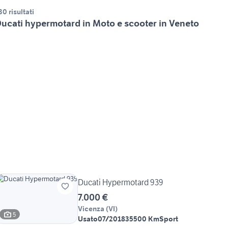
30 risultati
ucati hypermotard in Moto e scooter in Veneto
Ducati Hypermotard 939
7.000 €
Vicenza
(
VI
)
5
Usato
07/2018
35500 Km
Sport