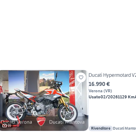
Ducati Hypermotard V
16.990 €
Verona
(
VR
)
Usato
02/2026
1129 Km
19
Rivenditore
Ducati Mantova