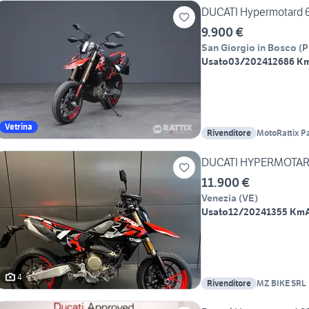
DUCATI Hypermotard 
9.900 €
San Giorgio in Bosco
(
P
Usato
03/2024
12686 K
Vetrina
Rivenditore
MotoRattix P
DUCATI HYPERMOTARD
11.900 €
Venezia
(
VE
)
Usato
12/2024
1355 Km
4
Rivenditore
MZ BIKE SRL