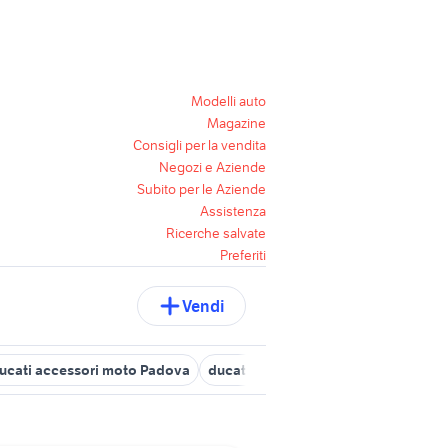
Modelli auto
Magazine
Consigli per la vendita
Negozi e Aziende
Subito per le Aziende
Assistenza
Ricerche salvate
Preferiti
Vendi
ucati accessori moto Padova
ducati belluno
ducati rovigo
du