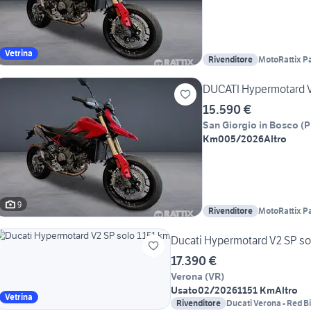
Vetrina
Rivenditore
MotoRattix P
DUCATI Hypermotard 
15.590 €
San Giorgio in Bosco
(
P
Km0
05/2026
Altro
9
Rivenditore
MotoRattix P
Ducati Hypermotard V2 SP so
17.390 €
Verona
(
VR
)
Usato
02/2026
1151 Km
Altro
Vetrina
Rivenditore
Ducati Verona - Red Bik