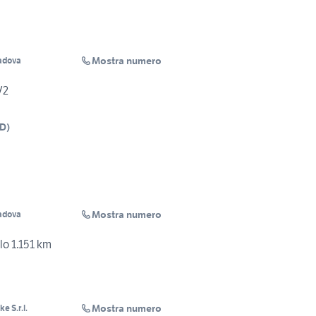
Mostra numero
adova
V2
D
)
Mostra numero
adova
lo 1.151 km
Mostra numero
e S.r.l.