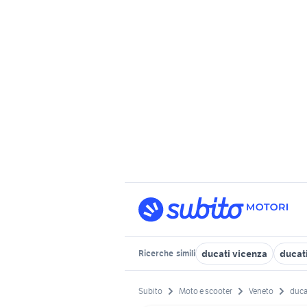
ducati vicenza
ducati
Ricerche
simili
Subito
Moto e scooter
Veneto
duca