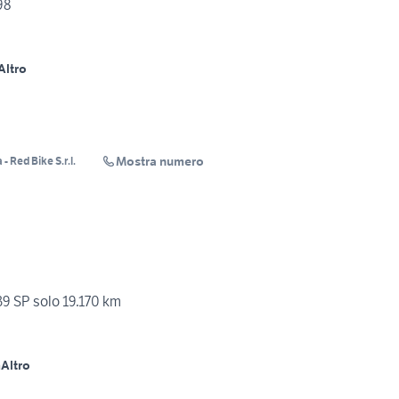
98
Altro
Mostra numero
- Red Bike S.r.l.
9 SP solo 19.170 km
m
Altro