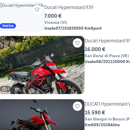
Ducati Hypermotard 939
7.000 €
Vicenza
(
VI
)
Vetrina
Usato
07/2018
35500 Km
Sport
Ducati Hypermotard 9
16.000 €
San Dona' di Piave
(
VE
)
Usato
08/2022
20000 
4
DUCATI Hypermotard 
15.590 €
San Giorgio in Bosco
(
P
Km0
05/2026
Altro