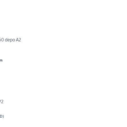
50 depo A2
Km
V2
D
)