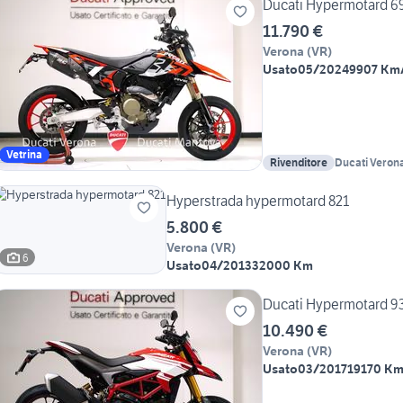
Ducati Hypermotard 6
11.790 €
Verona
(
VR
)
Usato
05/2024
9907 Km
Vetrina
Rivenditore
Ducati Verona 
Hyperstrada hypermotard 821
5.800 €
Verona
(
VR
)
6
Usato
04/2013
32000 Km
Ducati Hypermotard 93
10.490 €
Verona
(
VR
)
Usato
03/2017
19170 K