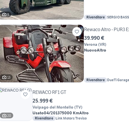
9
Rivenditore
SERGIO BASSA
Rewaco Altro - PUR3 E
39.990 €
Verona
(
VR
)
Nuovo
Altro
13
Rivenditore
DueTi Garage
REWACO RF1 GT
25.999 €
Volpago del Montello
(
TV
)
Usato
04/2013
75000 Km
Altro
20
Rivenditore
Link Motors Treviso