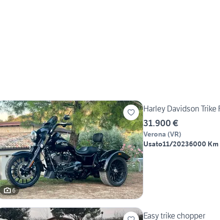
Harley Davidson Trike
31.900 €
Verona
(
VR
)
Usato
11/2023
6000 Km
6
Easy trike chopper