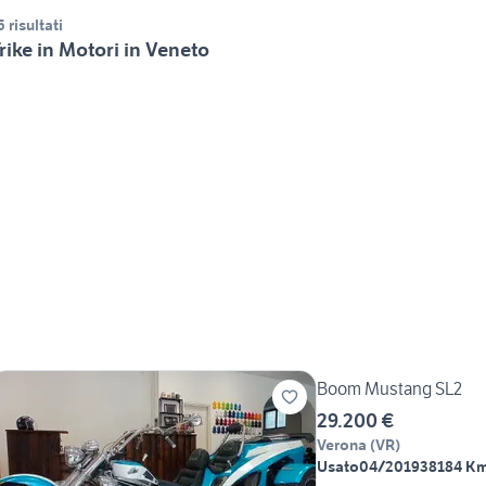
5 risultati
rike in Motori in Veneto
Boom Mustang SL2
29.200 €
Verona
(
VR
)
Usato
04/2019
38184 K