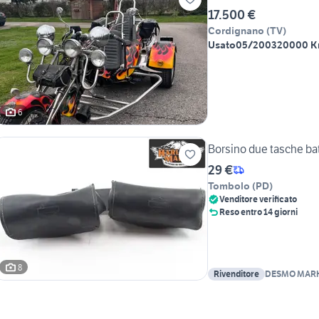
17.500 €
Cordignano
(
TV
)
Usato
05/2003
20000 
6
Borsino due tasche ba
29 €
Tombolo
(
PD
)
Venditore verificato
Reso entro 14 giorni
8
Rivenditore
DESMO MARK
ABRAMO & C.