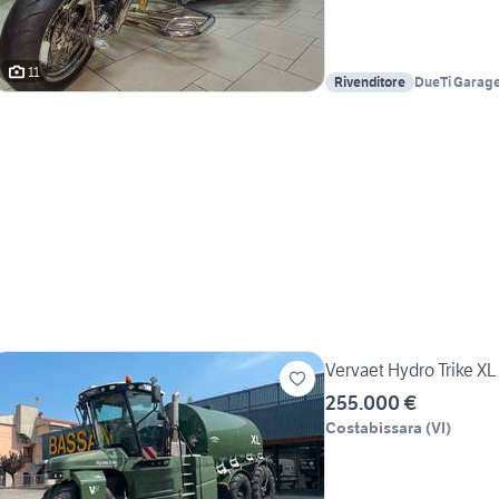
11
Rivenditore
DueTi Garage
Vervaet Hydro Trike XL
255.000 €
Costabissara
(
VI
)