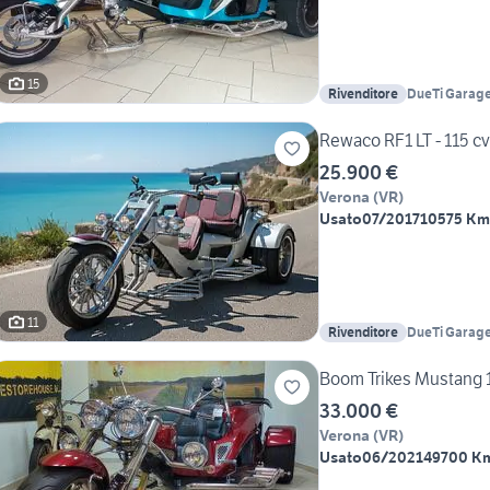
15
Rivenditore
DueTi Garage
Rewaco RF1 LT - 115 cv
25.900 €
Verona
(
VR
)
Usato
07/2017
10575 Km
11
Rivenditore
DueTi Garage
Boom Trikes Mustang
33.000 €
Verona
(
VR
)
Usato
06/2021
49700 K