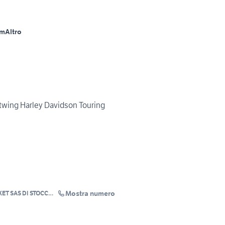
Km
Altro
twing Harley Davidson Touring
Mostra numero
ET SAS DI STOCCO