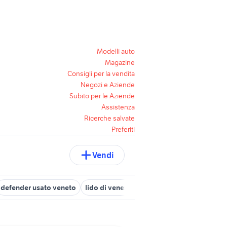
Modelli auto
Magazine
Consigli per la vendita
Negozi e Aziende
Subito per le Aziende
Assistenza
Ricerche salvate
Preferiti
Vendi
defender usato veneto
lido di venezia nautica Veneto
ford must