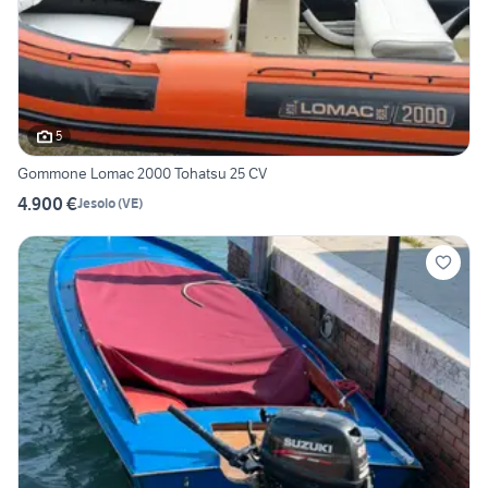
5
Gommone Lomac 2000 Tohatsu 25 CV
4.900 €
Jesolo
(
VE
)