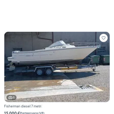
6
Fisherman diesel 7 metri
15.000 €
Portogruaro
(
VE
)