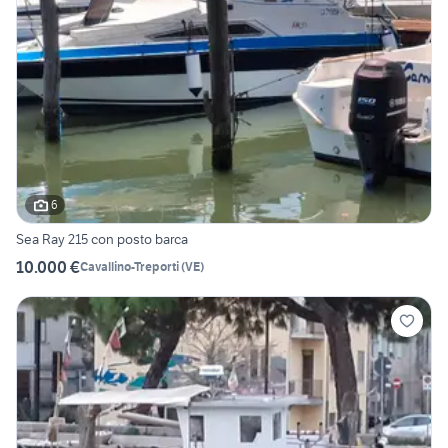
6
Sea Ray 215 con posto barca
10.000 €
Cavallino-Treporti
(
VE
)