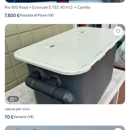
Rio 500 Road + Evinrude E-TEC 40 H.O. + Carrello
7.800 €
Fossalta di Piave
(
VE
)
5
vasca per vivo
70 €
Venezia
(
VE
)