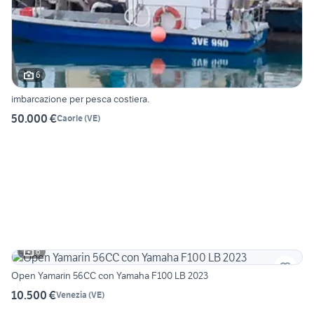
6
imbarcazione per pesca costiera.
50.000 €
Caorle
(
VE
)
6
Open Yamarin 56CC con Yamaha F100 LB 2023
10.500 €
Venezia
(
VE
)