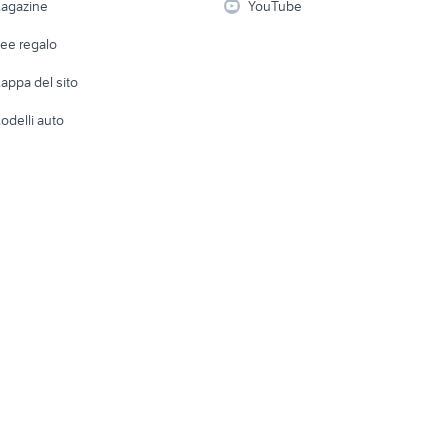
agazine
YouTube
Attrezzature di lavoro
Telefonia
Abbigli
dee regalo
Accesso
e altro
appa del sito
Tutto per
odelli auto