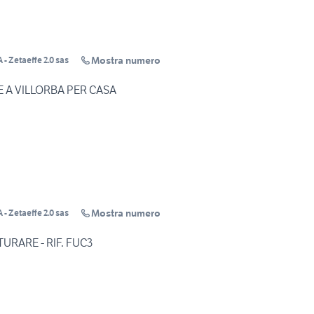
Mostra numero
 Zetaeffe 2.0 sas
E A VILLORBA PER CASA
Mostra numero
 Zetaeffe 2.0 sas
URARE - RIF. FUC3