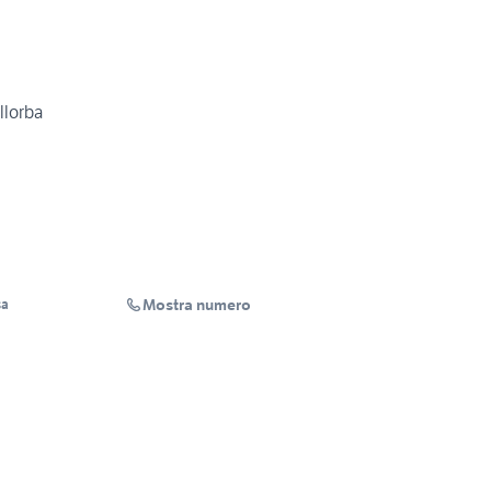
llorba
Mostra numero
sa