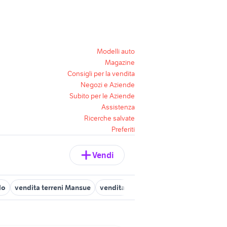
Modelli auto
Magazine
Consigli per la vendita
Negozi e Aziende
Subito per le Aziende
Assistenza
Ricerche salvate
Preferiti
Vendi
lo
vendita terreni Mansue
vendita terreni Cavaso del Tomba
t