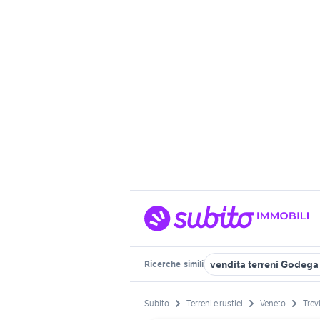
vendita terreni Godega
Ricerche
simili
Subito
Terreni e rustici
Veneto
Trev