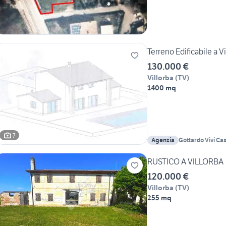
Terreno Edificabile a Vi
130.000 €
Villorba
(
TV
)
1400 mq
7
Agenzia
Gottardo Vivi Ca
RUSTICO A VILLORBA
120.000 €
Villorba
(
TV
)
255 mq