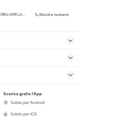
Mostra numero
MOBILIARE LA
laghi pesca sportiva in
gestione
terreni in vendita rignano
illi
sports e hobby
flaminio
a
Scarica gratis l'App
Animali
ranco di
affitto vacanze immobili San
Subito per Android
ento e
Vito di Cadore
Accessori per animali
hi
Subito per iOS
ktm power parts
Musica e Film
omestici
Libri e Riviste
e Fai da te