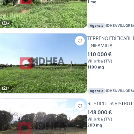
1 mq
4
Agenzia
IDHEA VILLORBA -
TERRENO EDIFICABIL
UNIFAMILIA
110.000 €
Villorba
(
TV
)
1100 mq
7
Agenzia
IDHEA VILLORBA -
RUSTICO DA RISTRUTT
148.000 €
Villorba
(
TV
)
200 mq