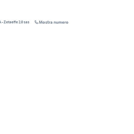
Mostra numero
 Zetaeffe 2.0 sas