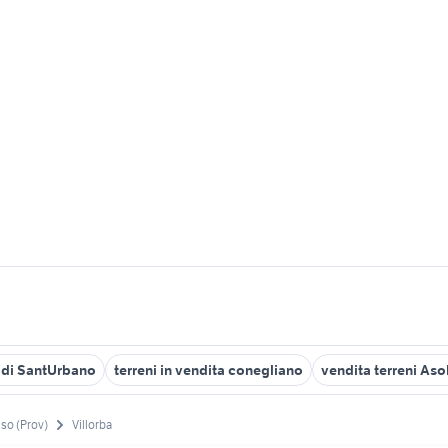
 di SantUrbano
terreni in vendita conegliano
vendita terreni Aso
iso (Prov)
Villorba