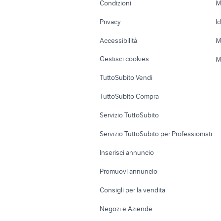
Condizioni
M
Nautica
Garage e box
Privacy
I
Caravan e Camper
Loft, mansarde 
Accessibilità
M
Veicoli commerciali
Case vacanza
Gestisci cookies
M
Uffici e Locali
TuttoSubito Vendi
commerciali
TuttoSubito Compra
Servizio TuttoSubito
Servizio TuttoSubito per Professionisti
Inserisci annuncio
Promuovi annuncio
Consigli per la vendita
Negozi e Aziende