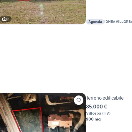
6
Agenzia
IDHEA VILLORBA -
Terreno edificabile
85.000 €
Villorba
(
TV
)
900 mq