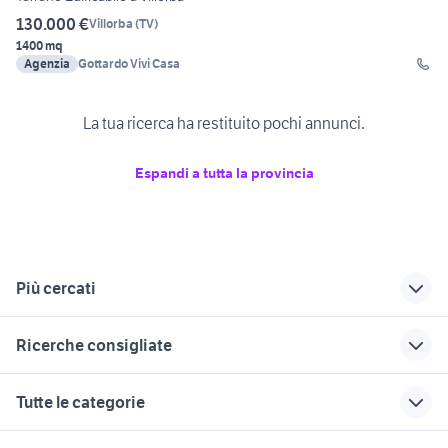
130.000 €
Villorba
(
TV
)
1400 mq
Agenzia
Gottardo Vivi Casa
La tua ricerca ha restituito pochi annunci.
Espandi a tutta la provincia
Più cercati
Correlati
Richerche simili
Suggerimenti
Ricerche consigliate
edificabile teolo
edificabile este
edificabile tombolo
edificabile san giovanni rotondo
edificabile san canzian d'isonzo
edificabile silea
edificabile san pietro
edificabile folignano
Tutte le categorie
viminario
edificabile belluno e
edificabile san marzano di san
edificabile oratino
edificabile la spezia e provincia
giuseppe
provincia
edificabile jesolo
edificabile liguria
motori
immobili
lavoro e servizi