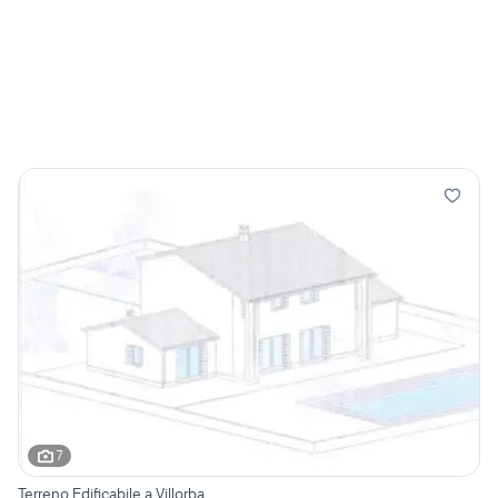
7
Terreno Edificabile a Villorba