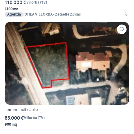
110.000 €
Villorba
(
TV
)
1100 mq
Agenzia
IDHEA VILLORBA - Zetaeffe 2.0 sas
Terreno edificabile
85.000 €
Villorba
(
TV
)
900 mq