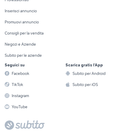
Arredamento e
Console e
Accessori per
Casalinghi
Inserisci annuncio
Videogiochi
animali
Elettrodomestici
Promuovi annuncio
Audio/Video
Musica e Film
Giardino e Fai da te
Consigli per la vendita
Fotografia
Libri e Riviste
Abbigliamento e
Negozi e Aziende
Telefonia
Strumenti Musicali
Accessori
Subito per le aziende
Sports
Tutto per i bambini
Seguici su
Scarica gratis l'App
Biciclette
Facebook
Subito per Android
Collezionismo
TikTok
Subito per iOS
Instagram
YouTube