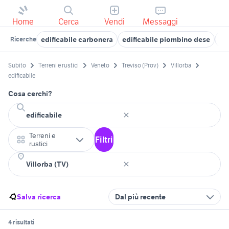
Home
Cerca
Vendi
Messaggi
edificabile carbonera
edificabile piombino dese
ed
Ricerche
Subito
Terreni e rustici
Veneto
Treviso (Prov)
Villorba
edificabile
Cosa cerchi?
Terreni e
Filtri
rustici
Salva ricerca
Dal più recente
4 risultati