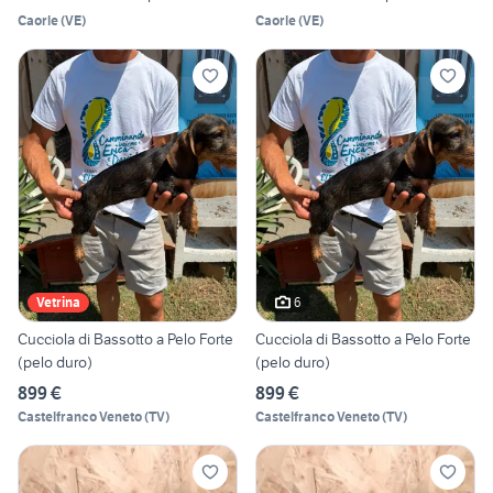
Caorle
(
VE
)
Caorle
(
VE
)
6
Vetrina
Cucciola di Bassotto a Pelo Forte
Cucciola di Bassotto a Pelo Forte
(pelo duro)
(pelo duro)
899 €
899 €
Castelfranco Veneto
(
TV
)
Castelfranco Veneto
(
TV
)