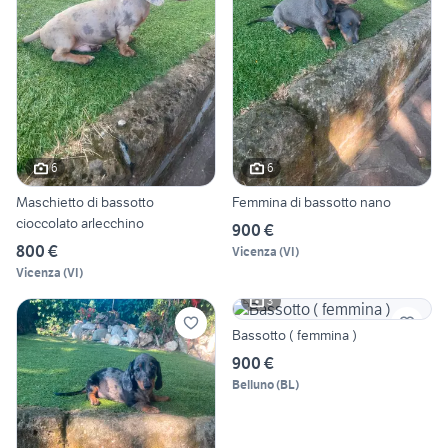
6
6
Maschietto di bassotto
Femmina di bassotto nano
cioccolato arlecchino
900 €
800 €
Vicenza
(
VI
)
Vicenza
(
VI
)
3
Bassotto ( femmina )
900 €
Belluno
(
BL
)