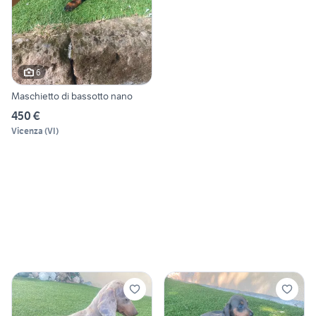
6
Maschietto di bassotto nano
450 €
Vicenza
(
VI
)