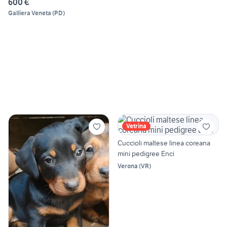
600 €
Galliera Veneta
(
PD
)
Vetrina
Cuccioli maltese linea coreana
mini pedigree Enci
Verona
(
VR
)