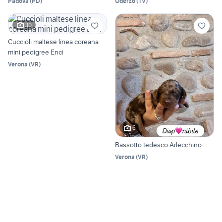
Padova
(
PD
)
Oderzo
(
TV
)
30
Cuccioli maltese linea coreana
mini pedigree Enci
Verona
(
VR
)
6
Bassotto tedesco Arlecchino
Verona
(
VR
)