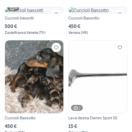
4
Cuccioli bassotti
Cuccioli Bassotto
500 €
450 €
Castelfranco Veneto
(
TV
)
Verona
(
VR
)
2
Cuccioli Bassotto
Leva destra Demm Sport 50
450 €
15 €