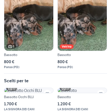
6
Vetrina
Bassotto
Bassotto
800 €
800 €
Ponso
(
PD
)
Ponso
(
PD
)
Scelti per te
11
13
Bassotto Occhi BLU
Bassotto
1.700 €
1.200 €
LA SIGNORA DEI CANI
LA SIGNORA DEI CANI