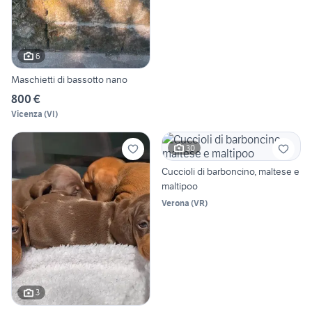
6
Maschietti di bassotto nano
800 €
Vicenza
(
VI
)
30
Cuccioli di barboncino, maltese e
maltipoo
Verona
(
VR
)
3