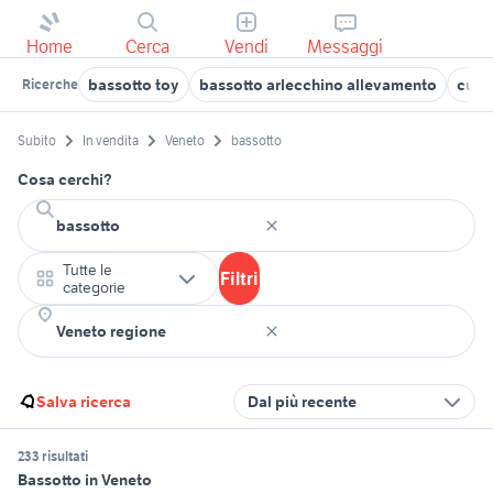
Home
Cerca
Vendi
Messaggi
bassotto toy
bassotto arlecchino allevamento
cucci
Ricerche
Subito
In vendita
Veneto
bassotto
Cosa cerchi?
Tutte le
Filtri
categorie
Salva ricerca
Dal più recente
233 risultati
Bassotto in Veneto