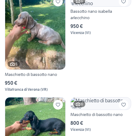
6
Bassotto nano isabella
arlecchino
950 €
Vicenza
(
VI
)
6
Maschietto di bassotto nano
950 €
Villafranca di Verona
(
VR
)
6
Maschietto di bassotto nano
800 €
Vicenza
(
VI
)