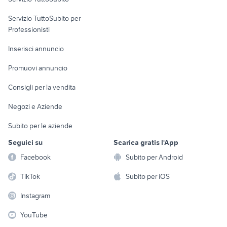
elettronica
per la casa e la
sports e hobby
appartamenti in vendita aosta
case in vendita a roma centro
Servizio TuttoSubito per
persona
Informatica
Animali
case in vendita colleverde
Professionisti
case mare toscana
Arredamento e
tecnocasa
Console e
Accessori per
Casalinghi
Inserisci annuncio
Videogiochi
animali
Elettrodomestici
Promuovi annuncio
Audio/Video
Musica e Film
Giardino e Fai da te
Consigli per la vendita
Fotografia
Libri e Riviste
Abbigliamento e
Negozi e Aziende
Telefonia
Strumenti Musicali
Accessori
Subito per le aziende
Sports
Tutto per i bambini
Seguici su
Scarica gratis l'App
Biciclette
Facebook
Subito per Android
Collezionismo
TikTok
Subito per iOS
Instagram
YouTube