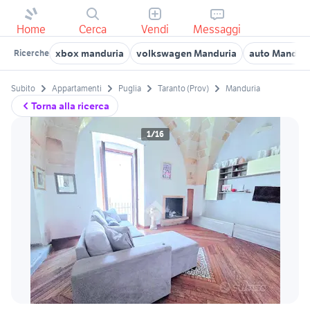
Home
Cerca
Vendi
Messaggi
xbox manduria
volkswagen Manduria
auto Manduri
Ricerche
Subito
Appartamenti
Puglia
Taranto (Prov)
Manduria
Torna alla ricerca
1/16