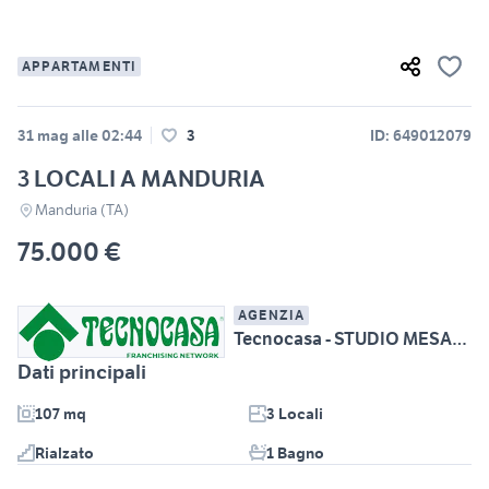
APPARTAMENTI
31 mag alle 02:44
3
ID: 649012079
3 LOCALI A MANDURIA
Manduria (TA)
75.000 €
AGENZIA
Tecnocasa - STUDIO MESAGNE CENTRO srl
Dati principali
107 mq
3 Locali
Rialzato
1 Bagno