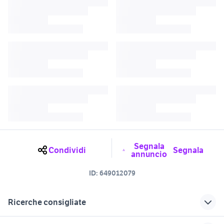
Segnala
Condividi
Segnala
annuncio
ID:
649012079
Ricerche consigliate
case in vendita manduria
manduria bambini Puglia