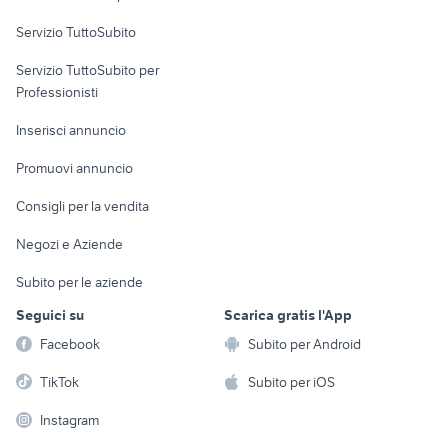
immobili in vendita ascoli piceno
case in vendita mascali
Servizio TuttoSubito
elettronica
per la casa e la
sports e hobby
Servizio TuttoSubito per
persona
Informatica
Animali
Professionisti
Arredamento e
Console e
Accessori per
Casalinghi
Inserisci annuncio
Videogiochi
animali
Elettrodomestici
Promuovi annuncio
Audio/Video
Musica e Film
Giardino e Fai da te
Consigli per la vendita
Fotografia
Libri e Riviste
Abbigliamento e
Negozi e Aziende
Telefonia
Strumenti Musicali
Accessori
Subito per le aziende
Sports
Tutto per i bambini
Seguici su
Scarica gratis l'App
Biciclette
Facebook
Subito per Android
Collezionismo
TikTok
Subito per iOS
Instagram