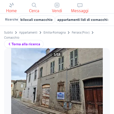
Home
Cerca
Vendi
Messaggi
bilocali comacchio
appartamenti lidi di comacchio
Ricerche
Subito
Appartamenti
Emilia-Romagna
Ferrara (Prov)
Comacchio
Torna alla ricerca
1/13