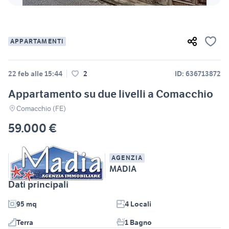
APPARTAMENTI
22 feb alle 15:44
2
ID: 636713872
Appartamento su due livelli a Comacchio
Comacchio (FE)
59.000 €
AGENZIA
MADIA
Dati principali
95 mq
4 Locali
Terra
1 Bagno