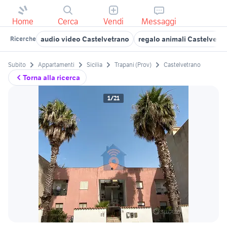
Home
Cerca
Vendi
Messaggi
audio video Castelvetrano
regalo animali Castelvetr
Ricerche
Subito
Appartamenti
Sicilia
Trapani (Prov)
Castelvetrano
Torna alla ricerca
1/21