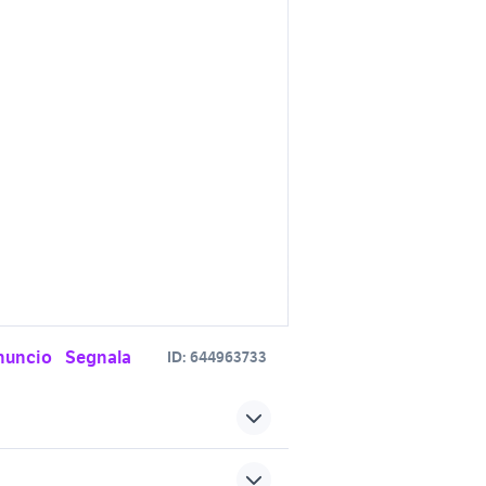
nuncio
Segnala
ID:
644963733
rovincia
certosino torino