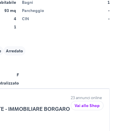
abitabile
Bagni
1
93 mq
Parcheggio
-
4
CIN
-
1
e
Arredato
F
tralizzato
23 annunci online
Vai allo Shop
E - IMMOBILIARE BORGARO