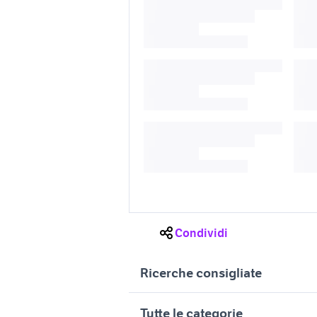
Condividi
Ricerche consigliate
porte torino
vespa tor
Tutte le categorie