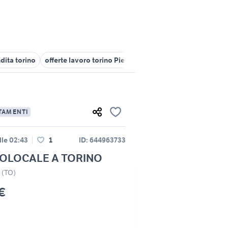
ita torino
offerte lavoro torino Piemonte
barista torino
monol
TAMENTI
lle 02:43
1
ID: 644963733
OLOCALE A TORINO
o (TO)
€