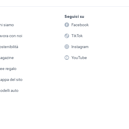
ino
citroen torino
scavolini torino
lavoro e servizi
elettronica
per la casa e la
e torre del greco
monolocale ostia
monolocali pozzuoli
Seguici su
person
Offerte di lavoro
Informatica
i afragola
monolocale cervia
mobili usati torino r
hi siamo
Facebook
Arredam
etto
Servizi
Console e Videogiochi
i agrigento
case in affitto pompei
case in vendita galli
Casaling
avora con noi
TikTok
 a schiera
Candidati in cerca di
Audio/Video
ffitto comacchio
affitto a 200 euro siderno
appartamenti velletr
Elettrod
ostenibilità
Instagram
lavoro
i
Fotografia
Giardino 
agazine
YouTube
Attrezzature di lavoro
Telefonia
Abbigli
dee regalo
Accesso
e altro
appa del sito
Tutto per
odelli auto