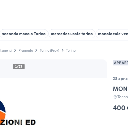
seconda mano a Torino
mercedes usate torino
monolocale vend
tamenti
Piemonte
Torino (Prov)
Torino
APPAR
1/23
28 apr a
MON
Torin
400 