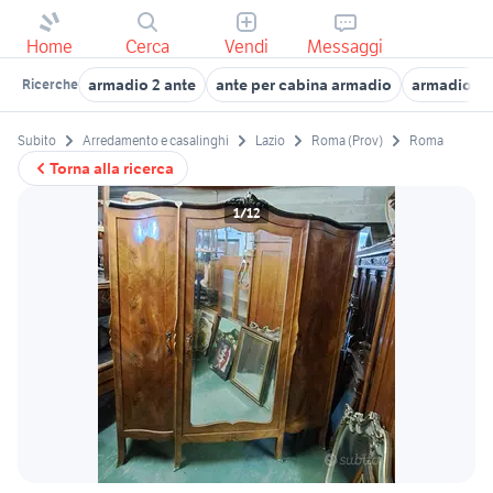
Home
Cerca
Vendi
Messaggi
armadio 2 ante
ante per cabina armadio
armadio n
Ricerche
Subito
Arredamento e casalinghi
Lazio
Roma (Prov)
Roma
Torna alla ricerca
1/12