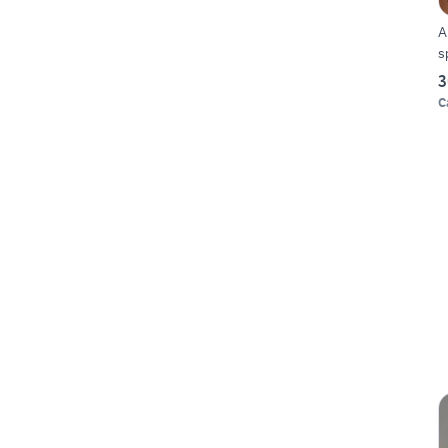
A
s
3
C