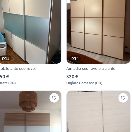
2
4
obile ante scorrevoli
Armadio scorrevole a 3 ante
50 €
320 €
urate
(
CO
)
Olgiate Comasco
(
CO
)