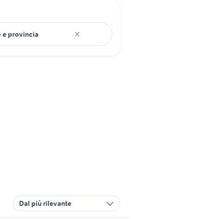
Dal più rilevante