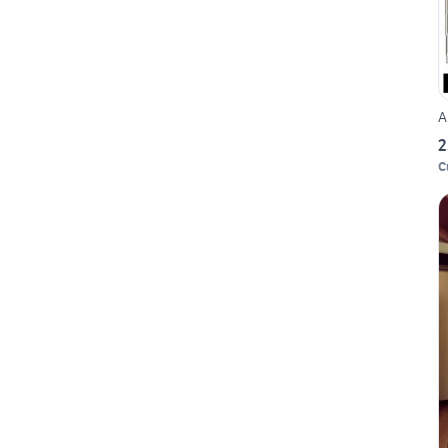
A
2
C