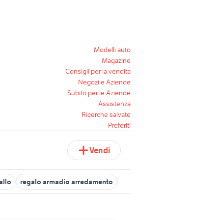
Modelli auto
Magazine
Consigli per la vendita
Negozi e Aziende
Subito per le Aziende
Assistenza
Ricerche salvate
Preferiti
Vendi
allo
regalo armadio arredamento
frigo due ante
mazzali arma