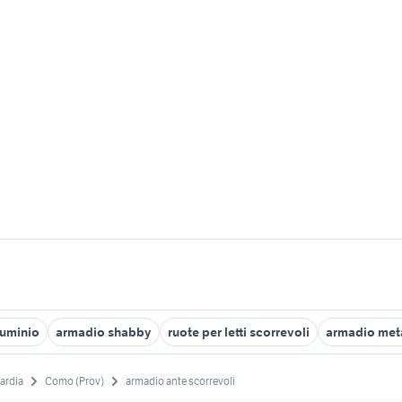
luminio
armadio shabby
ruote per letti scorrevoli
armadio met
ardia
Como (Prov)
armadio ante scorrevoli