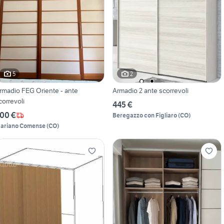
5
2
rmadio FEG Oriente - ante
Armadio 2 ante scorrevoli
correvoli
445 €
00 €
Beregazzo con Figliaro
(
CO
)
ariano Comense
(
CO
)