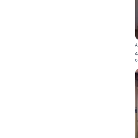
A
4
C