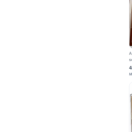
A
s
4
M