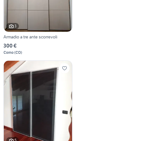
3
Armadio a tre ante scorrevoli
300 €
Como
(
CO
)
5