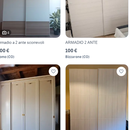
4
rmadio a 2 ante scorrevoli
ARMADIO 2 ANTE
00 €
100 €
omo
(
CO
)
Bizzarone
(
CO
)