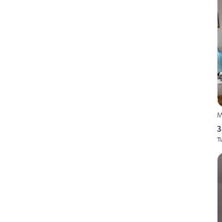
M
3
T