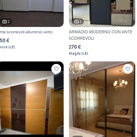
2
3
nte scorrevoli alluminio vetro
ARMADIO MODERNO CON ANTE
SCORREVOLI
50 €
270 €
ecce
(
LE
)
Maglie
(
LE
)