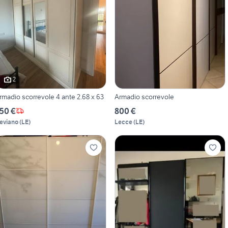
2
Armadio scorrevole 4 ante 2.68 x 63
Armadio scorrevole
50 €
800 €
eviano
(
LE
)
Lecce
(
LE
)