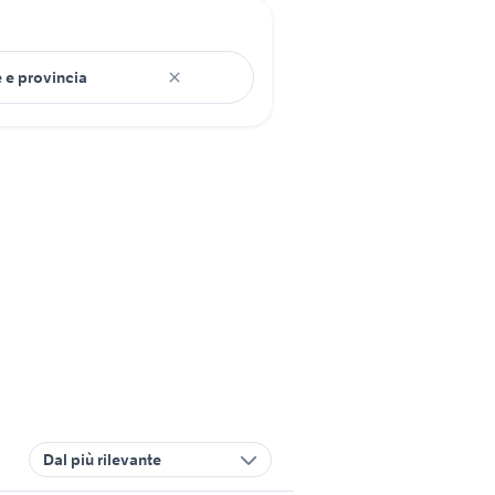
Dal più rilevante