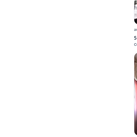
a
5
C