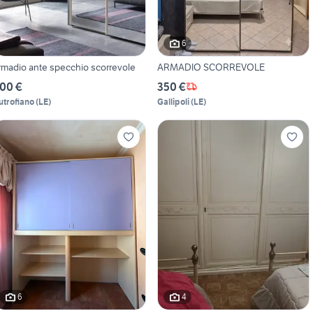
6
rmadio ante specchio scorrevole
ARMADIO SCORREVOLE
00 €
350 €
utrofiano
(
LE
)
Gallipoli
(
LE
)
6
4