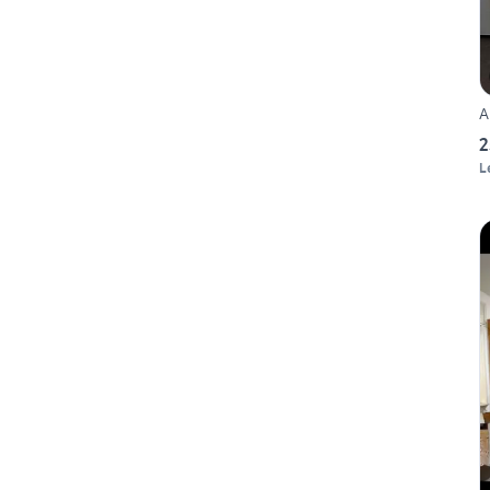
A
2
L