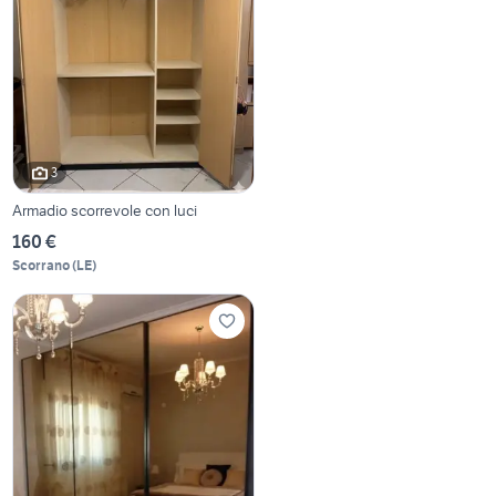
3
Armadio scorrevole con luci
160 €
Scorrano
(
LE
)