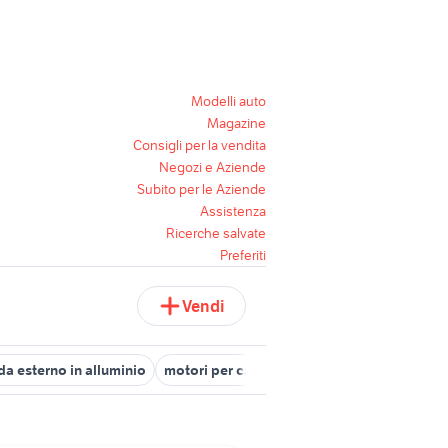
Modelli auto
Magazine
Consigli per la vendita
Negozi e Aziende
Subito per le Aziende
Assistenza
Ricerche salvate
Preferiti
Vendi
da esterno in alluminio
motori per cancelli a due ante
armadio s