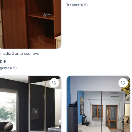
Trepuzzi
(
LE
)
rmadio 2 ante scorrevoli
0 €
gento
(
LE
)