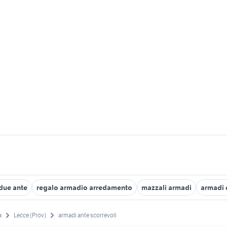
 due ante
regalo armadio arredamento
mazzali armadi
armadi 
a
Lecce (Prov)
armadi ante scorrevoli