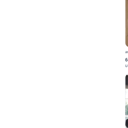
a
6
U