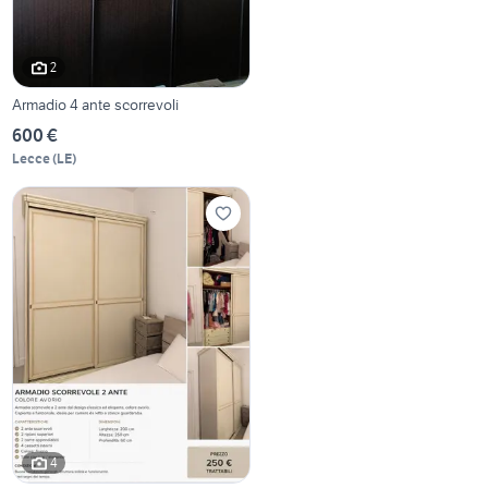
2
Armadio 4 ante scorrevoli
600 €
Lecce
(
LE
)
4