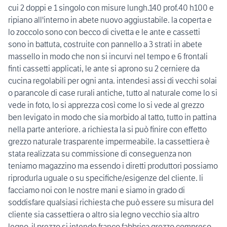
cui 2 doppi e 1 singolo con misure lungh.140 prof.40 h100 e
ripiano all'interno in abete nuovo aggiustabile. la coperta e
lo zoccolo sono con becco di civetta e le ante e cassetti
sono in battuta, costruite con pannello a 3 strati in abete
massello in modo che non si incurvi nel tempo e 6 frontali
finti cassetti applicati, le ante si aprono su 2 cerniere da
cucina regolabili per ogni anta. intendesi assi di vecchi solai
o parancole di case rurali antiche, tutto al naturale come lo si
vede in foto, lo si apprezza così come lo si vede al grezzo
ben levigato in modo che sia morbido al tatto, tutto in pattina
nella parte anteriore. a richiesta la si può finire con effetto
grezzo naturale trasparente impermeabile. la cassettiera è
stata realizzata su commissione di conseguenza non
teniamo magazzino ma essendo i diretti produttori possiamo
riprodurla uguale o su specifiche/esigenze del cliente. li
facciamo noi con le nostre mani e siamo in grado di
soddisfare qualsiasi richiesta che può essere su misura del
cliente sia cassettiera o altro sia legno vecchio sia altro
legno. il prezzo si intende franco fabbrica grezzo compreso