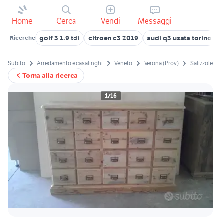
Home
Cerca
Vendi
Messaggi
golf 3 1.9 tdi
citroen c3 2019
audi q3 usata torino
Ricerche
Subito
Arredamento e casalinghi
Veneto
Verona (Prov)
Salizzole
Torna alla ricerca
1/16