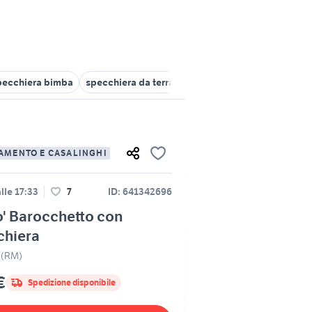
pecchiera bimba
specchiera da terra
specchiera grande
specc
AMENTO E CASALINGHI
lle 17:33
7
ID: 641342696
' Barocchetto con
chiera
 (RM)
€
Spedizione disponibile