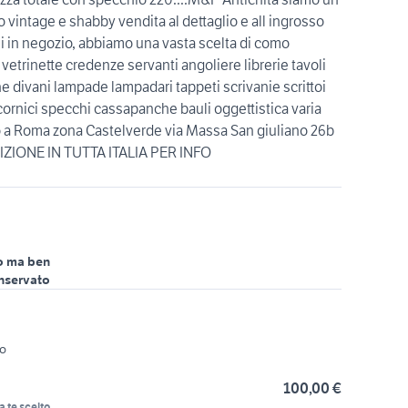
o vintage e shabby vendita al dettaglio e all ingrosso
oli in negozio, abbiamo una vasta scelta di como
 vetrinette credenze servanti angoliere librerie tavoli
ne divani lampade lampadari tappeti scrivanie scrittoi
cornici specchi cassapanche bauli oggettistica varia
mo a Roma zona Castelverde via Massa San giuliano 26b
ZIONE IN TUTTA ITALIA PER INFO
o ma ben
nservato
zo
100,00 €
a te scelto