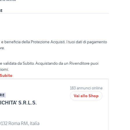
RE
o
e beneficia della Protezione Acquisti. I tuoi dati di pagamento
re.
ta e validata da Subito. Acquistando da un Rivenditore puoi
iorni.
oSubito
183 annunci online
RE
Vai allo Shop
CHITA' S.R.L.S.
0132 Roma RM, Italia