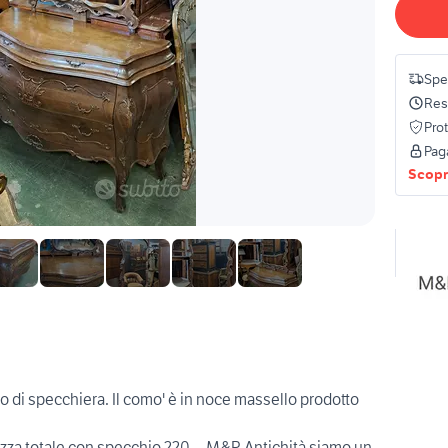
Spe
Res
Pro
Pag
Scopri
 di specchiera. Il como' è in noce massello prodotto
ezza totale con specchio 220....M&P Antichità siamo un