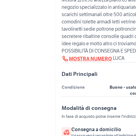
negozio specializzato in antiquariat
scarichi settimanali oltre 500 artic
comodini tolette armadi letti vetrine
tavolinetti sedie poltrone poltronci
secretere ribaltine consolle quadri 
idee regalo e molto altro ci trovia
POSSIBILITÀ DI CONSEGNA E SPEDI
LUCA
MOSTRA NUMERO
Dati Principali
Condizione
Buono - usat
co
Modalità di consegna
In fase di acquisto potrai inserire l'indiriz
Consegna a domicilio
Il pacco verrà recapitato all'indirizzo d