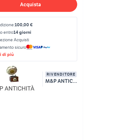
Acquista
dizione:
100,00 €
o entro
14 giorni
tezione Acquisti
amento sicuro
 di più
RIVENDITORE
M&P ANTICHITA' S.R.L.S.