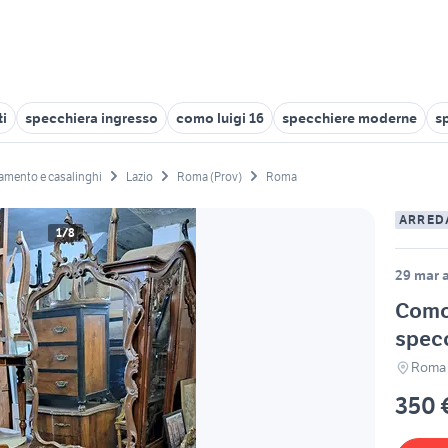
i
specchiera ingresso
como luigi 16
specchiere moderne
s
amento e casalinghi
Lazio
Roma (Prov)
Roma
ARRED
1/8
29 mar a
Como
spec
Roma
350 