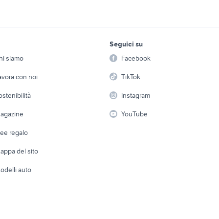
como
honda como
cuccioli como
ra bagno
como arredamento Rieti
como cassettone
nto Roma provincia
provincia
arredamento Lazio
lavoro e servizi
elettronica
per la casa e la
redamento Bergamo
specchiera veneziana
como arredamento
Seguici su
person
Offerte di lavoro
Informatica
arredamento
provincia
hi siamo
Facebook
Arredam
como arredamento
divani arredament
etto
Servizi
Console e Videogiochi
edamento Piemonte
Casaling
avora con noi
TikTok
Frosinone provincia
provincia
 a schiera
Candidati in cerca di
Audio/Video
Elettrod
ostenibilità
Instagram
ata piacenza
tavolo rotondo
arredo giardino usa
lavoro
i
Fotografia
Giardino 
agazine
YouTube
regalo mobili usati
Attrezzature di lavoro
mobili in regalo nel
Telefonia
pordenone
Abbigli
dee regalo
Accesso
e altro
appa del sito
Tutto per
odelli auto