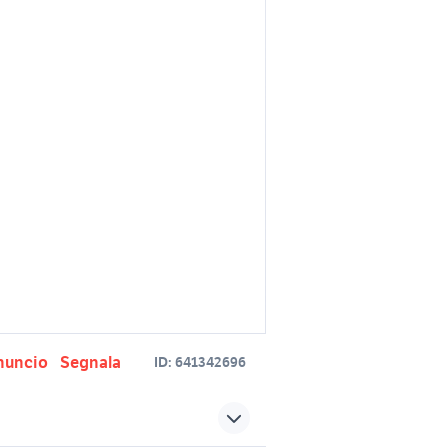
nuncio
Segnala
ID:
641342696