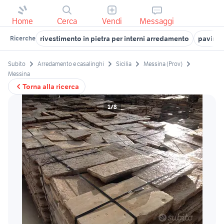
Home
Cerca
Vendi
Messaggi
rivestimento in pietra per interni arredamento
pavimen
Ricerche
Subito
Arredamento e casalinghi
Sicilia
Messina (Prov)
Messina
Torna alla ricerca
1/8