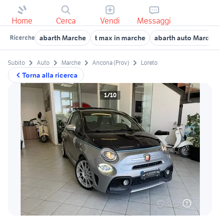
Home
Cerca
Vendi
Messaggi
abarth Marche
t max in marche
abarth auto Marche
Ricerche
Subito
Auto
Marche
Ancona (Prov)
Loreto
Torna alla ricerca
1/10