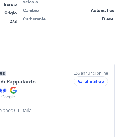
veicolo
Euro 5
Cambio
Automatico
Grigio
Carburante
Diesel
2/3
135 annunci online
RE
di Pappalardo
Vai allo Shop
u Google
ianco CT, Italia