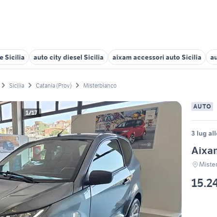
 Sicilia
auto city diesel Sicilia
aixam accessori auto Sicilia
au
Sicilia
Catania (Prov)
Misterbianco
AUTO
1/17
3 lug al
Aixam
Miste
15.2