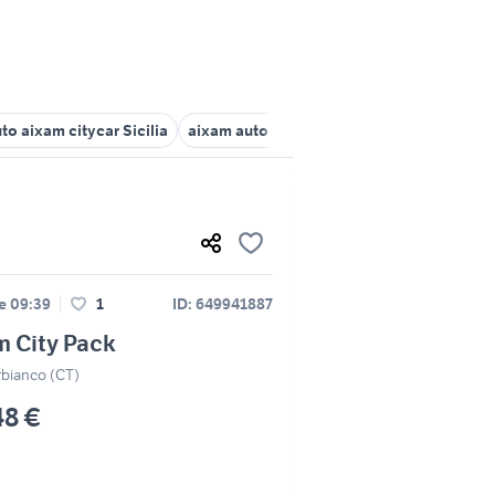
to aixam citycar Sicilia
aixam auto Catania provincia
auto aixam
le 09:39
1
ID: 649941887
 City Pack
rbianco (CT)
48 €