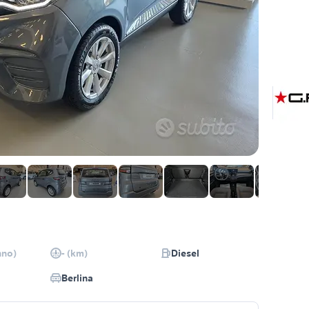
nno)
- (km)
Diesel
Berlina