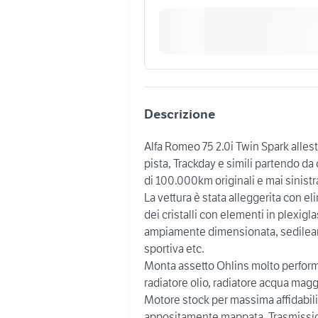
Descrizione
Alfa Romeo 75 2.0i Twin Spark alles
pista, Trackday e simili partendo d
di 100.000km originali e mai sinistr
La vettura è stata alleggerita con eli
dei cristalli con elementi in plexigl
ampiamente dimensionata, sedileana
sportiva etc.
Monta assetto Ohlins molto performan
radiatore olio, radiatore acqua magg
Motore stock per massima affidabil
appositamente mappata. Trasmission