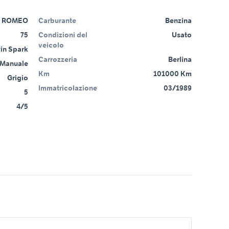
A ROMEO
Carburante
Benzina
75
Condizioni del
Usato
veicolo
win Spark
Carrozzeria
Berlina
Manuale
Km
101000 Km
Grigio
Immatricolazione
03/1989
5
4/5