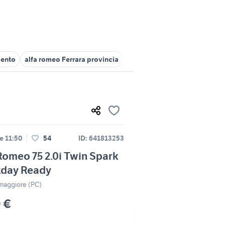
Cento
alfa romeo Ferrara provincia
alfa romeo 33 Emilia Romagn
le 11:50
54
ID: 641813253
Romeo 75 2.0i Twin Spark
kday Ready
maggiore (PC)
0 €