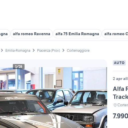
agna
alfa romeo Ravenna
alfa 75 Emilia Romagna
alfa romeo 
Emilia-Romagna
Piacenza (Prov)
Cortemaggiore
AUTO
1/26
2 apr al
Alfa 
Trac
Corte
7.99