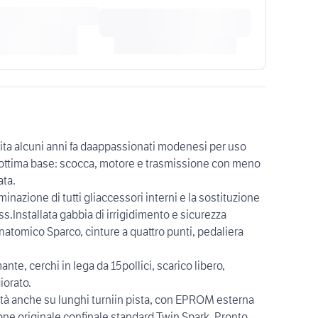
tita alcuni anni fa daappassionati modenesi per uso
a ottima base: scocca, motore e trasmissione con meno
ata.
minazione di tutti gliaccessori interni e la sostituzione
ass.Installata gabbia di irrigidimento e sicurezza
tomico Sparco, cinture a quattro punti, pedaliera
te, cerchi in lega da 15pollici, scarico libero,
iorato.
ità anche su lunghi turniin pista, con EPROM esterna
e originale confinale standard Twin Spark. Pronto