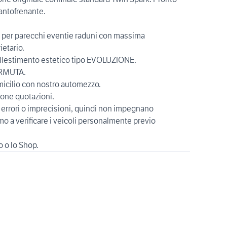
antofrenante.
ata per parecchi eventie raduni con massima
etario.
l'allestimento estetico tipo EVOLUZIONE.
RMUTA.
omicilio con nostro automezzo.
uone quotazioni.
 errori o imprecisioni, quindi non impegnano
mo a verificare i veicoli personalmente previo
to o lo Shop.