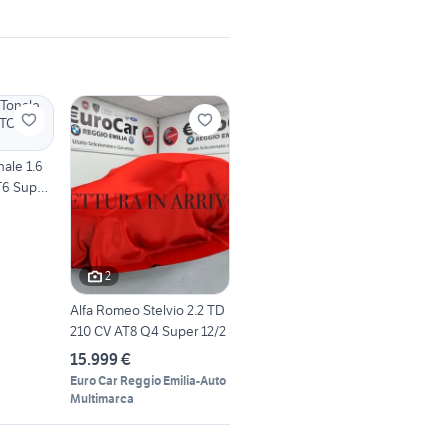
ale 1.6
T6 Super
2
Alfa Romeo Stelvio 2.2 TD
210 CV AT8 Q4 Super 12/2
15.999 €
Euro Car Reggio Emilia-Auto
Multimarca