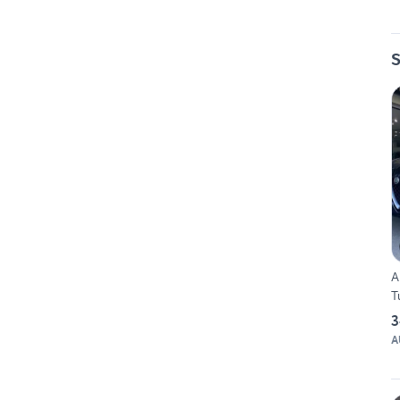
S
A
T
3
A