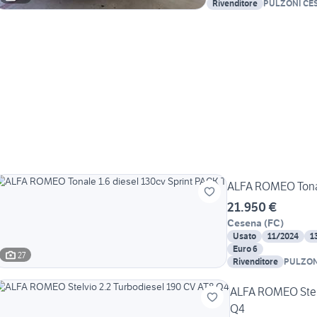
Rivenditore
PULZONI CESENA AUTO
spa
ALFA ROMEO Tonale
21.950 €
Cesena
(
FC
)
Usato
11/2024
1
Euro 6
27
Rivenditore
PULZONI 
S.A.T. sp
ALFA ROMEO Stelv
Q4