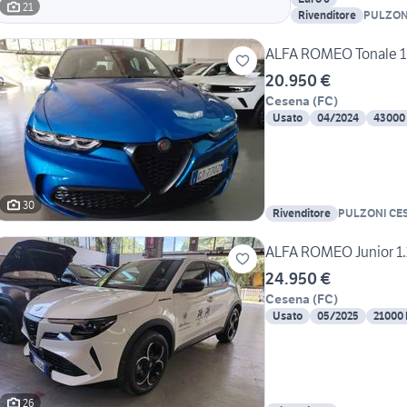
21
Rivenditore
PULZONI 
S.A.T. sp
ALFA ROMEO Tonale 1
20.950 €
Cesena
(
FC
)
Usato
04/2024
43000
30
Rivenditore
PULZONI CESENA AUTO
spa
ALFA ROMEO Junior 1.
24.950 €
Cesena
(
FC
)
Usato
05/2025
21000
26