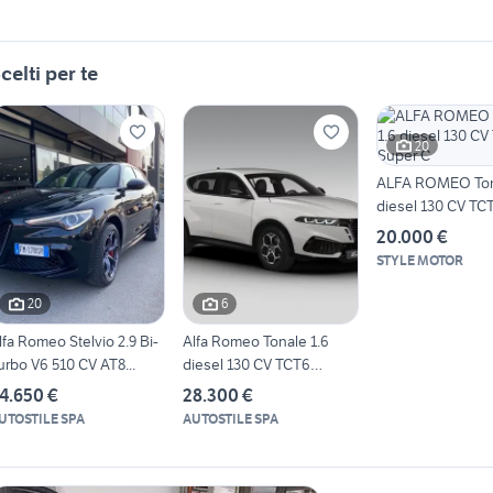
celti per te
20
ALFA ROMEO Ton
diesel 130 CV TC
C
20.000 €
STYLE MOTOR
20
6
lfa Romeo Stelvio 2.9 Bi-
Alfa Romeo Tonale 1.6
urbo V6 510 CV AT8...
diesel 130 CV TCT6
AUTO...
4.650 €
28.300 €
UTOSTILE SPA
AUTOSTILE SPA