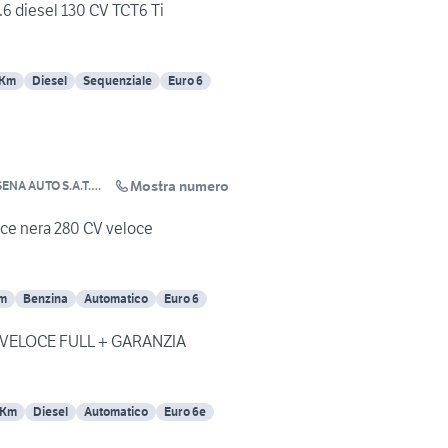
6 diesel 130 CV TCT6 Ti
 Km
Diesel
Sequenziale
Euro 6
Mostra numero
 S.A.T.
oce nera 280 CV veloce
Km
Benzina
Automatico
Euro 6
. VELOCE FULL + GARANZIA
 Km
Diesel
Automatico
Euro 6e