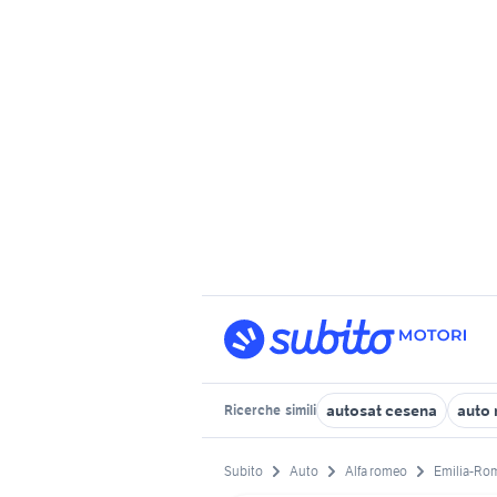
autosat cesena
auto 
Ricerche
simili
Subito
Auto
Alfa romeo
Emilia-Ro