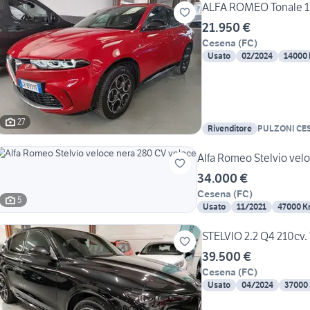
ALFA ROMEO Tonale 1.
21.950 €
Cesena
(
FC
)
Usato
02/2024
14000
27
Rivenditore
PULZONI CESENA AUTO
spa
Alfa Romeo Stelvio vel
34.000 €
Cesena
(
FC
)
5
Usato
11/2021
47000 
STELVIO 2.2 Q4 210cv
39.500 €
Cesena
(
FC
)
Usato
04/2024
37000