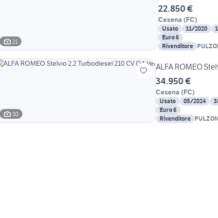
22.850 €
Cesena
(
FC
)
Usato
11/2020
Euro 6
21
Rivenditore
PULZONI
S.A.T. s
ALFA ROMEO Stelvi
34.950 €
Cesena
(
FC
)
Usato
05/2024
3
Euro 6
30
Rivenditore
PULZONI 
S.A.T. sp