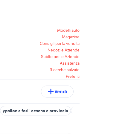
Modelli auto
Magazine
Consigli per la vendita
Negozi e Aziende
Subito per le Aziende
Assistenza
Ricerche salvate
Preferiti
Vendi
ypsilon a forli-cesena e provincia
alfa romeo a forlÃƒÂ¬-cesen