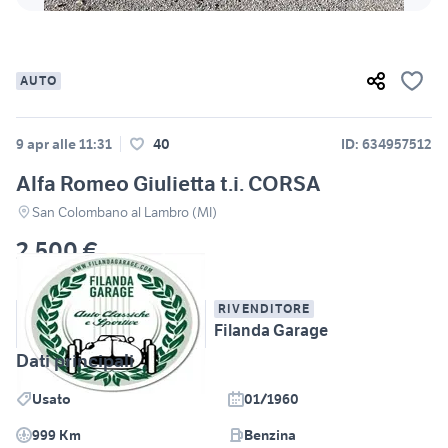
AUTO
9 apr alle 11:31
40
ID: 634957512
Alfa Romeo Giulietta t.i. CORSA
San Colombano al Lambro (MI)
2.500 €
RIVENDITORE
Filanda Garage
Dati principali
Usato
01/1960
999 Km
Benzina