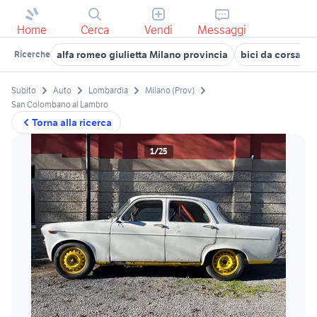
Home
Cerca
Vendi
Messaggi
alfa romeo giulietta Milano provincia
bici da corsa us
Ricerche
Subito
Auto
Lombardia
Milano (Prov)
San Colombano al Lambro
Torna alla ricerca
1/25