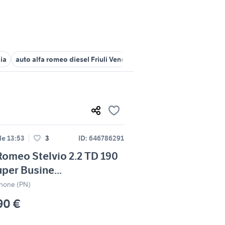
lia
auto alfa romeo diesel Friuli Venezia Giulia
alfa romeo Friuli V
le 13:53
3
ID: 646786291
Romeo Stelvio 2.2 TD 190
per Busine...
none (PN)
90 €