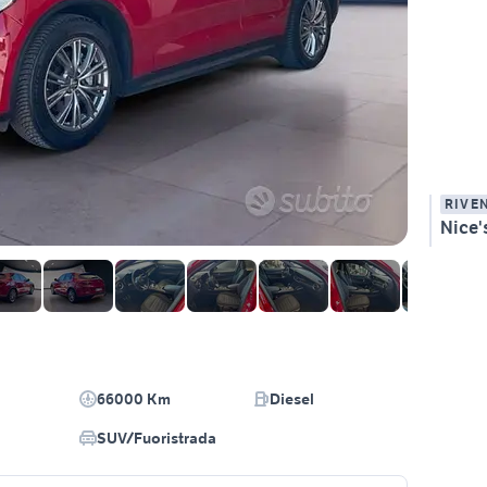
RIVE
Nice's
66000 Km
Diesel
SUV/Fuoristrada