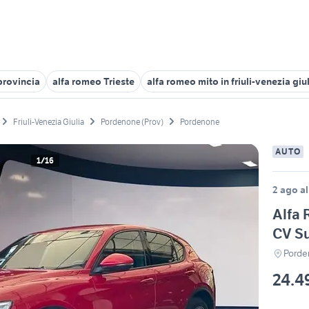
provincia
alfa romeo Trieste
alfa romeo mito in friuli-venezia giu
Friuli-Venezia Giulia
Pordenone (Prov)
Pordenone
AUTO
1/16
2 ago al
Alfa 
CV Su
Porde
24.4