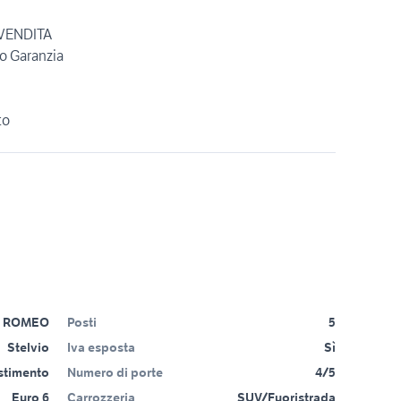
 VENDITA
o Garanzia
to
A ROMEO
Posti
5
Stelvio
Iva esposta
Sì
estimento
Numero di porte
4/5
Euro 6
Carrozzeria
SUV/Fuoristrada