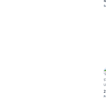
4
S
S
U
2
P