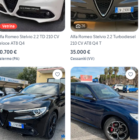
26
Vetrina
lfa Romeo Stelvio 2.2 TD 210 CV
Alfa Romeo Stelvio 2.2 Turbodiesel
eloce AT8 Q4
210 CV AT8 Q4 T
0.700 €
35.000 €
alermo
(
PA
)
Cessaniti
(
VV
)