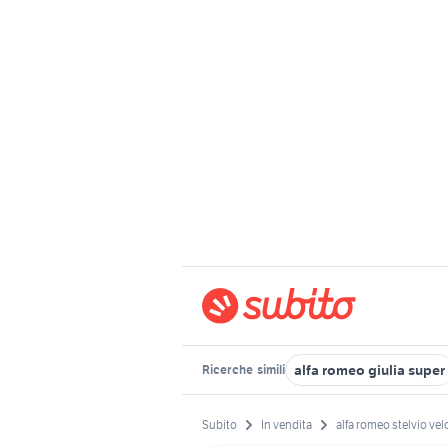
alfa romeo giulia super
Ricerche
simili
Subito
In vendita
alfa romeo stelvio vel