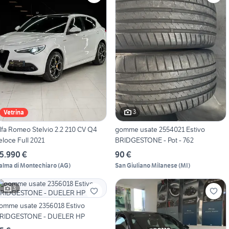
3
Vetrina
lfa Romeo Stelvio 2.2 210 CV Q4
gomme usate 2554021 Estivo
eloce Full 2021
BRIDGESTONE - Pot - 762
5.990 €
90 €
alma di Montechiaro
(
AG
)
San Giuliano Milanese
(
MI
)
3
omme usate 2356018 Estivo
RIDGESTONE - DUELER HP