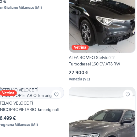
5 €
an Giuliano Milanese
(
MI
)
Vetrina
ALFA ROMEO Stelvio 2.2
Turbodiesel 160 CV AT8 RW
22.900 €
Venezia
(
VE
)
Vetrina
TELVIO VELOCE TÌ
NICOPROPIETARIO-km originali
6.499 €
regnana Milanese
(
MI
)