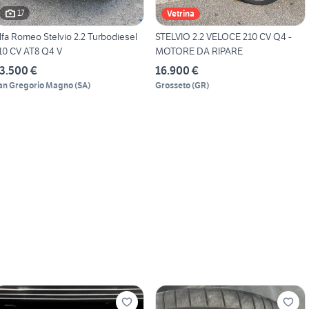
17
Vetrina
lfa Romeo Stelvio 2.2 Turbodiesel
STELVIO 2.2 VELOCE 210 CV Q4 -
10 CV AT8 Q4 V
MOTORE DA RIPARE
3.500 €
16.900 €
an Gregorio Magno
(
SA
)
Grosseto
(
GR
)