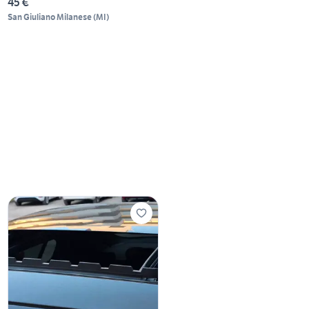
45 €
San Giuliano Milanese
(
MI
)