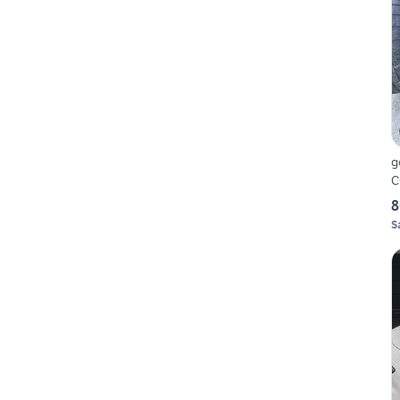
g
C
8
S