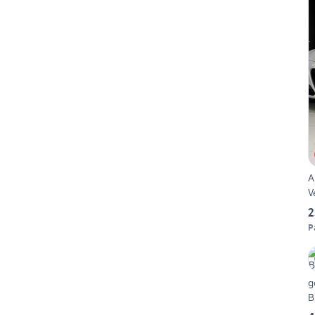
A
V
2
P
g
B