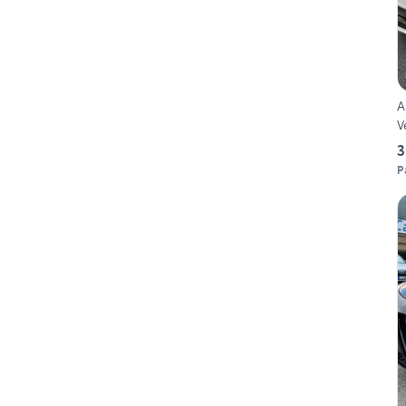
A
V
3
P