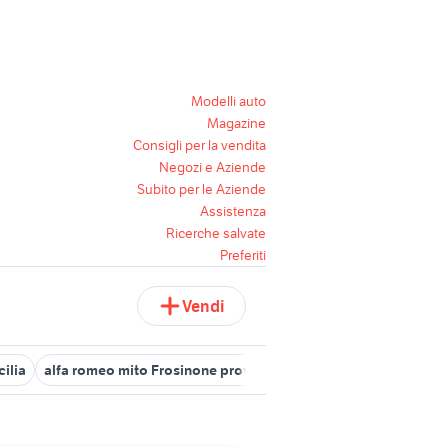
Modelli auto
Magazine
Consigli per la vendita
Negozi e Aziende
Subito per le Aziende
Assistenza
Ricerche salvate
Preferiti
Vendi
cilia
alfa romeo mito Frosinone provincia
alfa gtam auto
alfa 