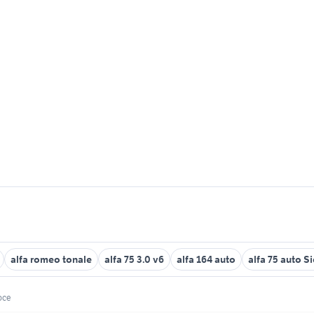
alfa romeo tonale
alfa 75 3.0 v6
alfa 164 auto
alfa 75 auto Si
oce