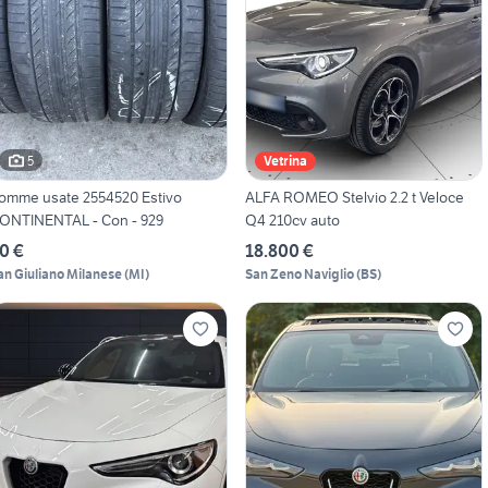
5
Vetrina
omme usate 2554520 Estivo
ALFA ROMEO Stelvio 2.2 t Veloce
ONTINENTAL - Con - 929
Q4 210cv auto
0 €
18.800 €
an Giuliano Milanese
(
MI
)
San Zeno Naviglio
(
BS
)