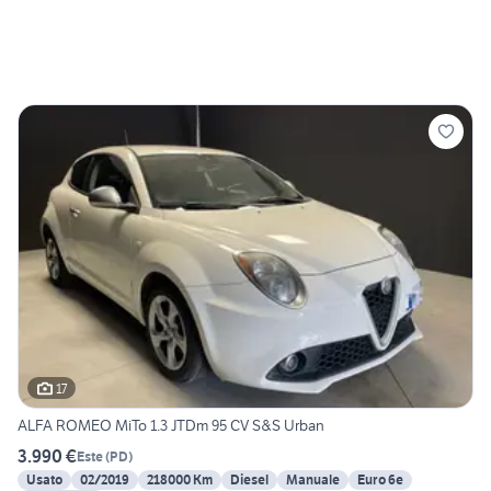
17
ALFA ROMEO MiTo 1.3 JTDm 95 CV S&S Urban
3.990 €
Este
(
PD
)
Usato
02/2019
218000 Km
Diesel
Manuale
Euro 6e