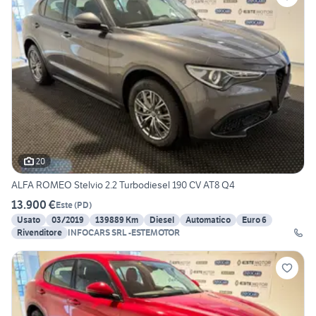
20
ALFA ROMEO Stelvio 2.2 Turbodiesel 190 CV AT8 Q4
13.900 €
Este
(
PD
)
Usato
03/2019
139889 Km
Diesel
Automatico
Euro 6
Rivenditore
INFOCARS SRL -ESTEMOTOR