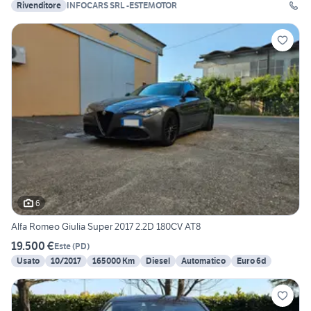
Rivenditore
INFOCARS SRL -ESTEMOTOR
6
Alfa Romeo Giulia Super 2017 2.2D 180CV AT8
19.500 €
Este
(
PD
)
Usato
10/2017
165000 Km
Diesel
Automatico
Euro 6d