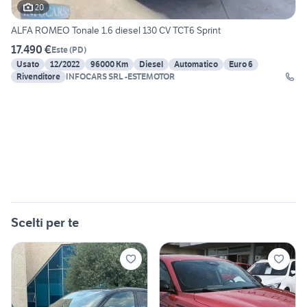
20
ALFA ROMEO Tonale 1.6 diesel 130 CV TCT6 Sprint
17.490 €
Este
(
PD
)
Usato
12/2022
96000 Km
Diesel
Automatico
Euro 6
Rivenditore
INFOCARS SRL -ESTEMOTOR
Scelti per te