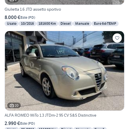
Giulietta 1.6 JTD assetto sportivo
8.000 €
Este
(
PD
)
Usato
10/2016
181600 Km
Diesel
Manuale
Euro 6d-TEMP
20
ALFA ROMEO MiTo 1.3 JTDm-2 95 CV S&S Distinctive
2.990 €
Este
(
PD
)