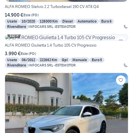
ALFA ROMEO Stelvio 2.2 Turbodiesel 190 CV AT8 Q4
14.900 €
Este
(
PD
)
Usato
10/2020
128000 Km
Diesel
Automatico
Euro 6
Rivenditore
INFOCARS SRL -ESTEMOTOR
14
ALFA ROMEO Giulietta 1.4 Turbo 105 CV Progressio
3.990 €
Este
(
PD
)
Usato
06/2012
222662 Km
Gpl
Manuale
Euro 5
Rivenditore
INFOCARS SRL -ESTEMOTOR