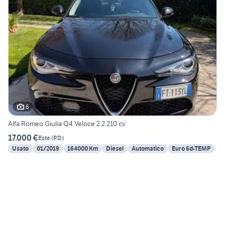
6
Alfa Romeo Giulia Q4 Veloce 2.2 210 cv
17.000 €
Este
(
PD
)
Usato
01/2019
164000 Km
Diesel
Automatico
Euro 6d-TEMP