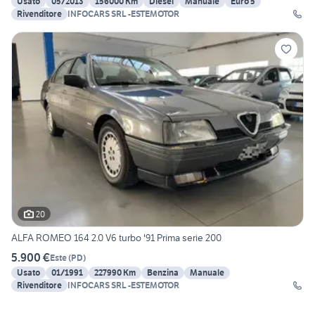
Usato
05/2013
156000 Km
Diesel
Manuale
Euro 5
Rivenditore
INFOCARS SRL -ESTEMOTOR
20
ALFA ROMEO 164 2.0 V6 turbo '91 Prima serie 200
5.900 €
Este
(
PD
)
Usato
01/1991
227990 Km
Benzina
Manuale
Rivenditore
INFOCARS SRL -ESTEMOTOR