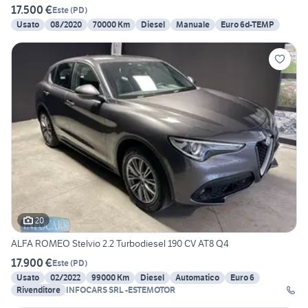
17.500 €
Este
(
PD
)
Usato
08/2020
70000 Km
Diesel
Manuale
Euro 6d-TEMP
20
ALFA ROMEO Stelvio 2.2 Turbodiesel 190 CV AT8 Q4
17.900 €
Este
(
PD
)
Usato
02/2022
99000 Km
Diesel
Automatico
Euro 6
Rivenditore
INFOCARS SRL -ESTEMOTOR