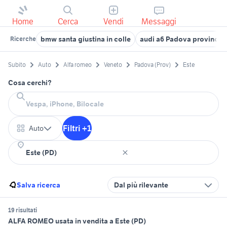
Home
Cerca
Vendi
Messaggi
bmw santa giustina in colle
audi a6 Padova provincia
Ricerche
Subito
Auto
Alfa romeo
Veneto
Padova (Prov)
Este
Cosa cerchi?
Filtri +1
Auto
Salva ricerca
Dal più rilevante
19 risultati
ALFA ROMEO usata in vendita a Este (PD)