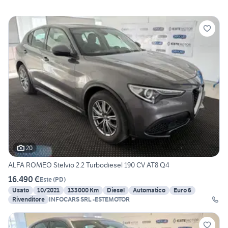
20
ALFA ROMEO Stelvio 2.2 Turbodiesel 190 CV AT8 Q4
16.490 €
Este
(
PD
)
Usato
10/2021
133000 Km
Diesel
Automatico
Euro 6
Rivenditore
INFOCARS SRL -ESTEMOTOR