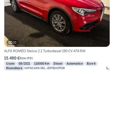
20
ALFA ROMEO Stelvio 2.2 Turbodiesel 190 CV AT8 RW
15.490 €
Este
(
PD
)
Usato
08/2021
118000 Km
Diesel
Automatico
Euro 6
Rivenditore
INFOCARS SRL -ESTEMOTOR