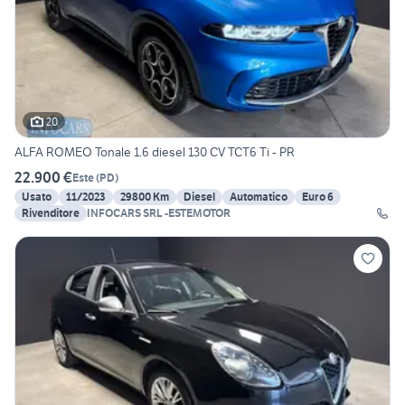
20
ALFA ROMEO Tonale 1.6 diesel 130 CV TCT6 Ti - PR
22.900 €
Este
(
PD
)
Usato
11/2023
29800 Km
Diesel
Automatico
Euro 6
Rivenditore
INFOCARS SRL -ESTEMOTOR