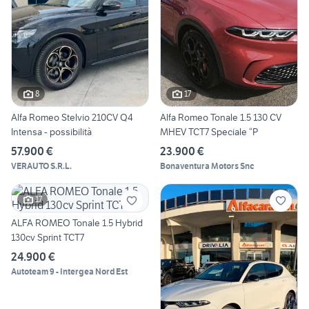
8
17
Alfa Romeo Stelvio 210CV Q4
Alfa Romeo Tonale 1.5 130 CV
Intensa - possibilità
MHEV TCT7 Speciale “P
57.900 €
23.900 €
VERAUTO S.R.L.
Bonaventura Motors Snc
17
ALFA ROMEO Tonale 1.5 Hybrid
130cv Sprint TCT7
24.900 €
Autoteam 9 - Intergea Nord Est