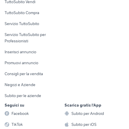
TuttoSubito Vendi
Uffici e Locali
TuttoSubito Compra
commerciali
Servizio TuttoSubito
elettronica
per la casa e la
sports e hobby
Servizio TuttoSubito per
persona
Informatica
Animali
Professionisti
Arredamento e
Console e
Accessori per
Casalinghi
Inserisci annuncio
Videogiochi
animali
Elettrodomestici
Promuovi annuncio
Audio/Video
Musica e Film
Giardino e Fai da te
Consigli per la vendita
Fotografia
Libri e Riviste
Abbigliamento e
Negozi e Aziende
Telefonia
Strumenti Musicali
Accessori
Subito per le aziende
Sports
Tutto per i bambini
Seguici su
Scarica gratis l'App
Biciclette
Facebook
Subito per Android
Collezionismo
TikTok
Subito per iOS