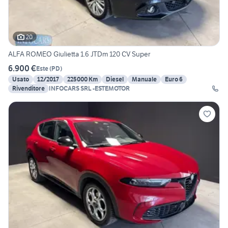
20
ALFA ROMEO Giulietta 1.6 JTDm 120 CV Super
6.900 €
Este
(
PD
)
Usato
12/2017
225000 Km
Diesel
Manuale
Euro 6
Rivenditore
INFOCARS SRL -ESTEMOTOR