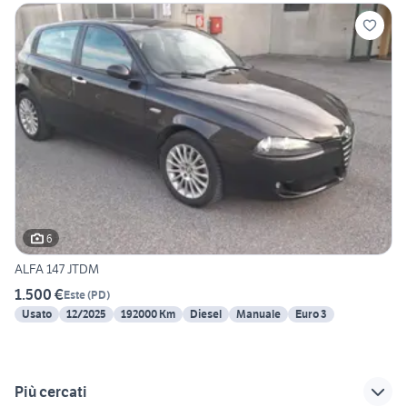
6
ALFA 147 JTDM
1.500 €
Este
(
PD
)
Usato
12/2025
192000 Km
Diesel
Manuale
Euro 3
Più cercati