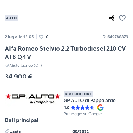
AUTO
2 lug alle 12:05
0
ID: 649788879
Alfa Romeo Stelvio 2.2 Turbodiesel 210 CV
AT8 Q4 V
Misterbianco (CT)
34.900 €
RIVENDITORE
GP AUTO di Pappalardo
4.6
Punteggio su Google
Dati principali
Usato
09/2021