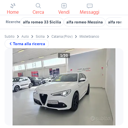
Home
Cerca
Vendi
Messaggi
alfa romeo 33 Sicilia
alfa romeo Messina
alfa romeo
Ricerche
Subito
Auto
Sicilia
Catania (Prov)
Misterbianco
Torna alla ricerca
1/30