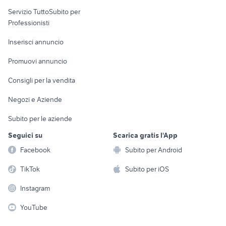
elettronica
per la casa e la
sports e hobby
Servizio TuttoSubito per
persona
Informatica
Animali
Professionisti
Arredamento e
Console e
Accessori per
Casalinghi
Inserisci annuncio
Videogiochi
animali
Elettrodomestici
Promuovi annuncio
Audio/Video
Musica e Film
Giardino e Fai da te
Consigli per la vendita
Fotografia
Libri e Riviste
Abbigliamento e
Negozi e Aziende
Telefonia
Strumenti Musicali
Accessori
Subito per le aziende
Sports
Tutto per i bambini
Seguici su
Scarica gratis l'App
Biciclette
Facebook
Subito per Android
Collezionismo
TikTok
Subito per iOS
Instagram
YouTube