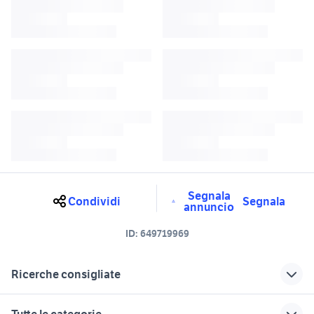
Segnala
Condividi
Segnala
annuncio
ID:
649719969
Ricerche consigliate
audi giarre
q3 a palermo e provincia