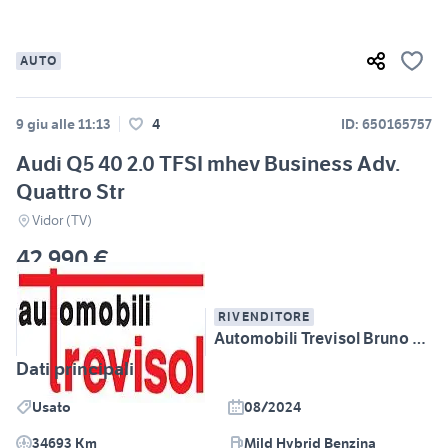
AUTO
9 giu alle 11:13
4
ID: 650165757
Audi Q5 40 2.0 TFSI mhev Business Adv.
Quattro Str
Vidor (TV)
42.990 €
RIVENDITORE
Automobili Trevisol Bruno & C. snc
Dati principali
Usato
08/2024
34693 Km
Mild Hybrid Benzina