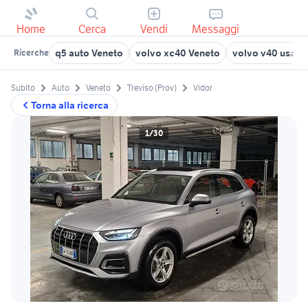
Home
Cerca
Vendi
Messaggi
q5 auto Veneto
volvo xc40 Veneto
volvo v40 usata
Ricerche
Subito
Auto
Veneto
Treviso (Prov)
Vidor
Torna alla ricerca
1/30