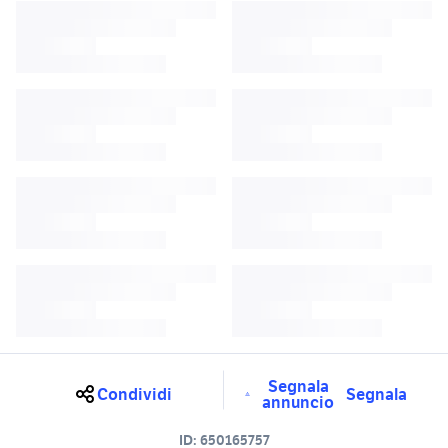
Segnala
Condividi
Segnala
annuncio
ID:
650165757