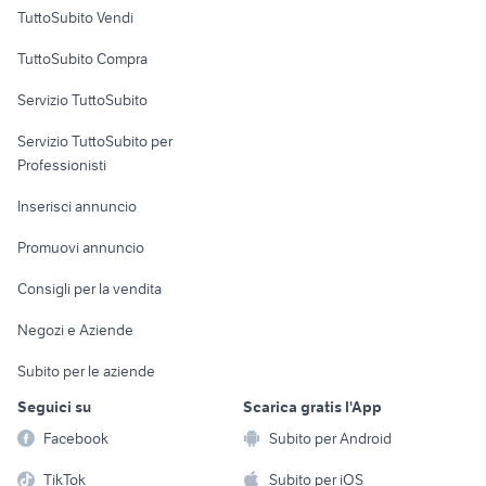
Case vacanza
audi q5 km 0
alfa 90
TuttoSubito Vendi
auto usate lecco
ritmo abarth 130 tc
Uffici e Locali
TuttoSubito Compra
commerciali
golf 8 usata
rav 4 usato sardegna
Servizio TuttoSubito
elettronica
per la casa e la
sports e hobby
Servizio TuttoSubito per
persona
Informatica
Animali
Professionisti
Arredamento e
Console e
Accessori per
Casalinghi
Inserisci annuncio
Videogiochi
animali
Elettrodomestici
Promuovi annuncio
Audio/Video
Musica e Film
Giardino e Fai da te
Consigli per la vendita
Fotografia
Libri e Riviste
Abbigliamento e
Negozi e Aziende
Telefonia
Strumenti Musicali
Accessori
Subito per le aziende
Sports
Tutto per i bambini
Seguici su
Scarica gratis l'App
Biciclette
Facebook
Subito per Android
Collezionismo
TikTok
Subito per iOS