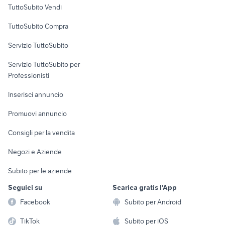
Case vacanza
fulcrum zero
auto cabrio
TuttoSubito Vendi
auto grandinate
fiat 1100 anni 50
Uffici e Locali
TuttoSubito Compra
commerciali
auto usate imola
fiat doblo km 0
Servizio TuttoSubito
elettronica
per la casa e la
sports e hobby
Servizio TuttoSubito per
persona
Informatica
Animali
Professionisti
Arredamento e
Console e
Accessori per
Casalinghi
Inserisci annuncio
Videogiochi
animali
Elettrodomestici
Promuovi annuncio
Audio/Video
Musica e Film
Giardino e Fai da te
Consigli per la vendita
Fotografia
Libri e Riviste
Abbigliamento e
Negozi e Aziende
Telefonia
Strumenti Musicali
Accessori
Subito per le aziende
Sports
Tutto per i bambini
Seguici su
Scarica gratis l'App
Biciclette
Facebook
Subito per Android
Collezionismo
TikTok
Subito per iOS