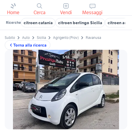
Home
Cerca
Vendi
Messaggi
citroen catania
citroen berlingo Sicilia
citroen auto 
Ricerche
Subito
Auto
Sicilia
Agrigento (Prov)
Ravanusa
Torna alla ricerca
1/11