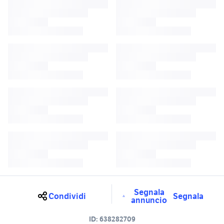
Segnala
Condividi
Segnala
annuncio
ID:
638282709