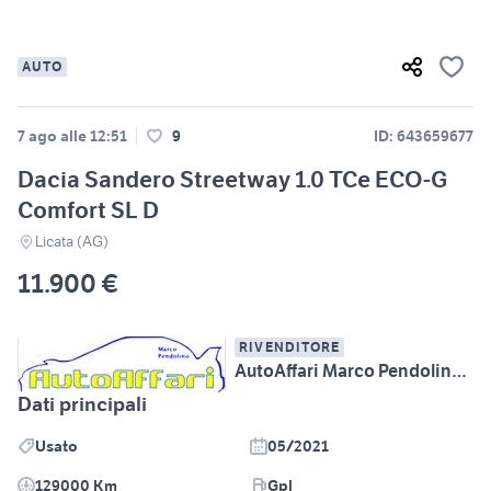
AUTO
7 ago alle 12:51
9
ID: 643659677
Dacia Sandero Streetway 1.0 TCe ECO-G
Comfort SL D
Licata (AG)
11.900 €
RIVENDITORE
AutoAffari Marco Pendolino SS115 km233 Licata (AG)
Dati principali
Usato
05/2021
129000 Km
Gpl