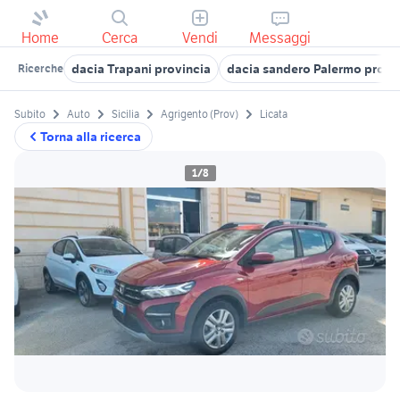
Home
Cerca
Vendi
Messaggi
dacia Trapani provincia
dacia sandero Palermo provi
Ricerche
Subito
Auto
Sicilia
Agrigento (Prov)
Licata
Torna alla ricerca
1/8