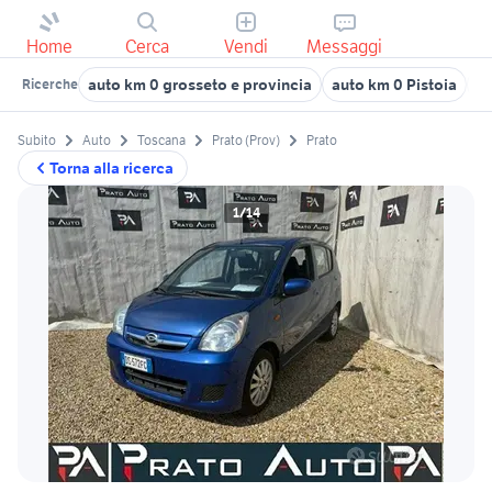
Home
Cerca
Vendi
Messaggi
auto km 0 grosseto e provincia
auto km 0 Pistoia
au
Ricerche
Subito
Auto
Toscana
Prato (Prov)
Prato
Torna alla ricerca
1/14