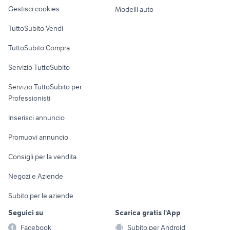
altro
Gestisci cookies
Modelli auto
alimentatore universale 12v
ford mondeo
Case vacanza
TuttoSubito Vendi
auto Puglia
migliore auto usata 7000 euro
Uffici e Locali
auto usate nettuno
toyota aygo usata roma
TuttoSubito Compra
commerciali
Servizio TuttoSubito
elettronica
per la casa e la
sports e hobby
Servizio TuttoSubito per
persona
Informatica
Animali
Professionisti
Arredamento e
Console e
Accessori per
Casalinghi
Inserisci annuncio
Videogiochi
animali
Elettrodomestici
Promuovi annuncio
Audio/Video
Musica e Film
Giardino e Fai da te
Consigli per la vendita
Fotografia
Libri e Riviste
Abbigliamento e
Negozi e Aziende
Telefonia
Strumenti Musicali
Accessori
Subito per le aziende
Sports
Tutto per i bambini
Seguici su
Scarica gratis l'App
Biciclette
Facebook
Subito per Android