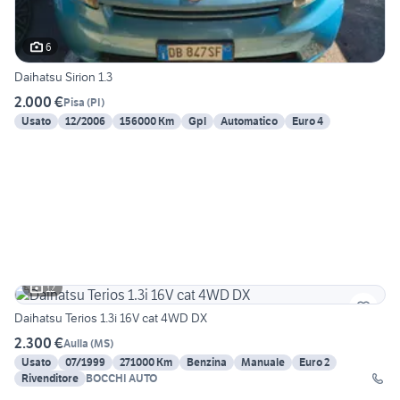
6
Daihatsu Sirion 1.3
2.000 €
Pisa
(
PI
)
Usato
12/2006
156000 Km
Gpl
Automatico
Euro 4
12
Daihatsu Terios 1.3i 16V cat 4WD DX
2.300 €
Aulla
(
MS
)
Usato
07/1999
271000 Km
Benzina
Manuale
Euro 2
Rivenditore
BOCCHI AUTO