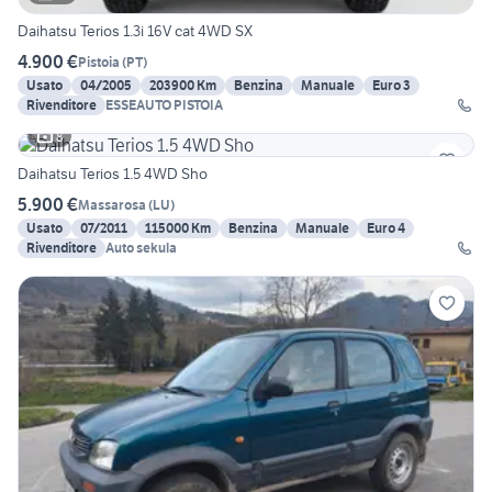
Daihatsu Terios 1.3i 16V cat 4WD SX
4.900 €
Pistoia
(
PT
)
Usato
04/2005
203900 Km
Benzina
Manuale
Euro 3
Rivenditore
ESSEAUTO PISTOIA
8
Daihatsu Terios 1.5 4WD Sho
5.900 €
Massarosa
(
LU
)
Usato
07/2011
115000 Km
Benzina
Manuale
Euro 4
Rivenditore
Auto sekula