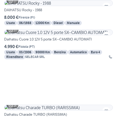
12
DAIHATSU Rocky - 1988
8.000 €
Firenze
(
FI
)
Usato
06/1988
12000 Km
Diesel
Manuale
10
Daihatsu Cuore 1.0 12V 5 porte SX--CAMBIO AUTOMATI
4.990 €
Pistoia
(
PT
)
Usato
03/2006
90000 Km
Benzina
Automatico
Euro 4
Rivenditore
SELECAR SRL
18
Daihatsu Charade TURBO (RARISSIMA)