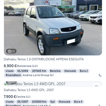
13
Daihatsu Terios 1.3i DISTRIBUZIONE APPENA ESEGUITA
6.900 €
Massarosa
(
LU
)
Usato
01/1998
207665 Km
Benzina
Manuale
Euro 2
Rivenditore
Andrea Larini Group Srl
10
Daihatsu Terios 1.5 4WD GPL -2007
7.900 €
Cecina
(
LI
)
Usato
05/2007
150000 Km
Gpl
Manuale
Euro 4
Rivenditore
ECONOMY CAR SRLS