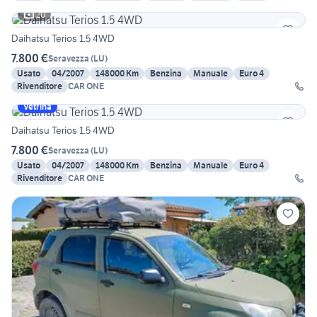
20
Daihatsu Terios 1.5 4WD
7.800 €
Seravezza
(
LU
)
Usato
04/2007
148000 Km
Benzina
Manuale
Euro 4
Rivenditore
CAR ONE
Vetrina
Daihatsu Terios 1.5 4WD
7.800 €
Seravezza
(
LU
)
Usato
04/2007
148000 Km
Benzina
Manuale
Euro 4
Rivenditore
CAR ONE