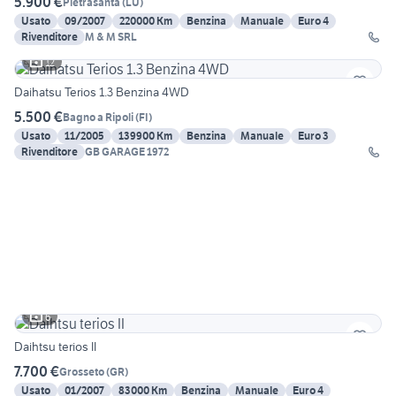
5.900 €
Pietrasanta
(
LU
)
Usato
09/2007
220000 Km
Benzina
Manuale
Euro 4
Rivenditore
M & M SRL
12
Daihatsu Terios 1.3 Benzina 4WD
5.500 €
Bagno a Ripoli
(
FI
)
Usato
11/2005
139900 Km
Benzina
Manuale
Euro 3
Rivenditore
GB GARAGE 1972
6
Daihtsu terios II
7.700 €
Grosseto
(
GR
)
Usato
01/2007
83000 Km
Benzina
Manuale
Euro 4