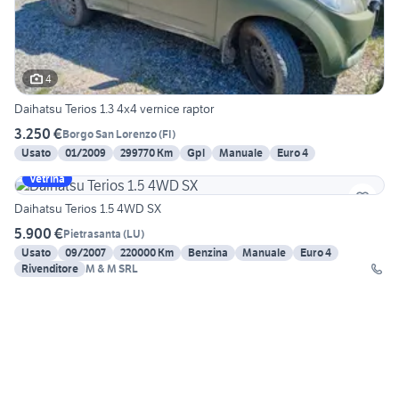
4
Daihatsu Terios 1.3 4x4 vernice raptor
3.250 €
Borgo San Lorenzo
(
FI
)
Usato
01/2009
299770 Km
Gpl
Manuale
Euro 4
Vetrina
Daihatsu Terios 1.5 4WD SX
5.900 €
Pietrasanta
(
LU
)
Usato
09/2007
220000 Km
Benzina
Manuale
Euro 4
Rivenditore
M & M SRL