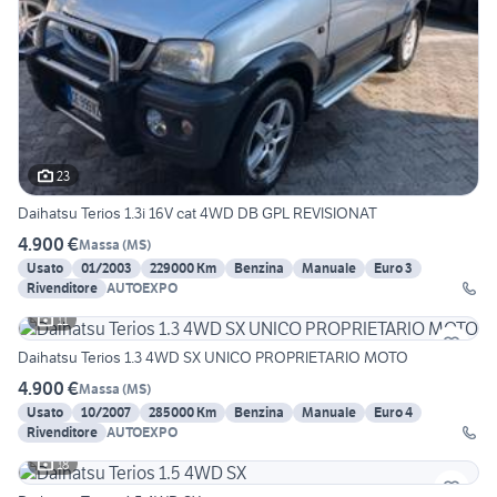
23
Daihatsu Terios 1.3i 16V cat 4WD DB GPL REVISIONAT
4.900 €
Massa
(
MS
)
Usato
01/2003
229000 Km
Benzina
Manuale
Euro 3
Rivenditore
AUTOEXPO
11
Daihatsu Terios 1.3 4WD SX UNICO PROPRIETARIO MOTO
4.900 €
Massa
(
MS
)
Usato
10/2007
285000 Km
Benzina
Manuale
Euro 4
Rivenditore
AUTOEXPO
18