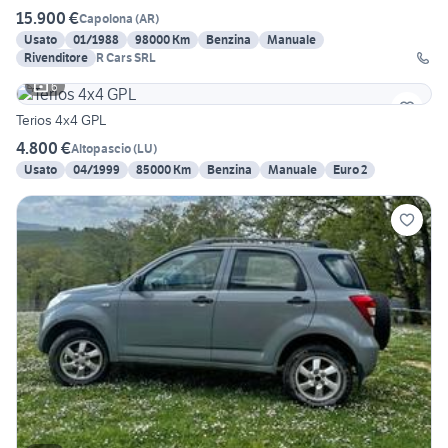
15.900 €
Capolona
(
AR
)
Usato
01/1988
98000 Km
Benzina
Manuale
Rivenditore
R Cars SRL
6
Terios 4x4 GPL
4.800 €
Altopascio
(
LU
)
Usato
04/1999
85000 Km
Benzina
Manuale
Euro 2