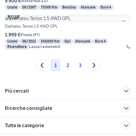
9.900 €
Massarosa
(
LU
)
Usato
05/2007
73000 Km
Benzina
Manuale
Euro 4
9
Daihatsu Terios 1.5 4WD GPL
1.999 €
Pistoia
(
PT
)
Usato
06/2011
356000 Km
Gpl
Manuale
Euro 4
Rivenditore
Lazzari automobili
1
2
3
Più cercati
Correlati
Richerche simili
Suggerimenti
Ricerche consigliate
fiat auto Livorno
panda 2017
audi sq5 usata
provincia
auto porsche panamera Lazio
opel astra auto Catania
subaru outback
alfa 90
Tutte le categorie
volkswagen Empoli
usata
affitto case vacanza appartamenti
carrera gts
tata safari dicor motori
Aosta
coupe auto Arezzo
auto usate lecco