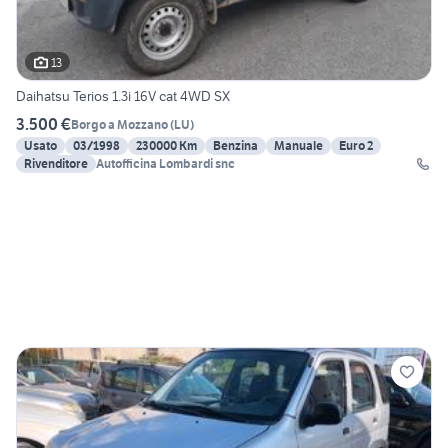
13
Daihatsu Terios 1.3i 16V cat 4WD SX
3.500 €
Borgo a Mozzano
(
LU
)
Usato
03/1998
230000 Km
Benzina
Manuale
Euro 2
Rivenditore
Autofficina Lombardi snc