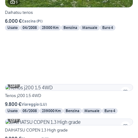
6
Daihatsu terios
6.000 €
Cascina
(
PI
)
Usato
04/2008
25000 Km
Benzina
Manuale
Euro 4
6
Terios j200 1.5 4WD
9.800 €
Viareggio
(
LU
)
Usato
05/2008
239000 Km
Benzina
Manuale
Euro 4
6
DAIHATSU COPEN 1.3 High grade