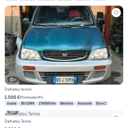
6
Daihatsu teriors
1.500 €
Firenzuola
(
FI
)
Usato
05/1999
174000 Km
Benzina
Manuale
Euro 2
6
Daihatsu Terios