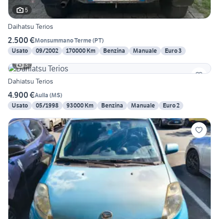
5
Daihatsu Terios
2.500 €
Monsummano Terme
(
PT
)
Usato
09/2002
170000 Km
Benzina
Manuale
Euro 3
3
Dahiatsu Terios
4.900 €
Aulla
(
MS
)
Usato
05/1998
93000 Km
Benzina
Manuale
Euro 2