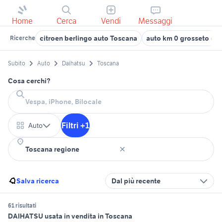
Home
Cerca
Vendi
Messaggi
citroen berlingo auto Toscana
auto km 0 grosseto e p
Ricerche
Subito
Auto
Daihatsu
Toscana
Cosa cerchi?
Filtri +1
Auto
Salva ricerca
Dal più recente
61 risultati
DAIHATSU usata in vendita in Toscana