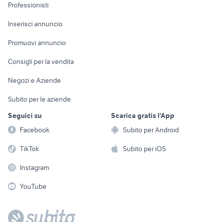
Informatica
Animali
Professionisti
Arredamento e
Console e
Accessori per
Casalinghi
Inserisci annuncio
Videogiochi
animali
Elettrodomestici
Promuovi annuncio
Audio/Video
Musica e Film
Giardino e Fai da te
Consigli per la vendita
Fotografia
Libri e Riviste
Abbigliamento e
Negozi e Aziende
Telefonia
Strumenti Musicali
Accessori
Subito per le aziende
Sports
Tutto per i bambini
Seguici su
Scarica gratis l'App
Biciclette
Facebook
Subito per Android
Collezionismo
TikTok
Subito per iOS
Instagram
YouTube