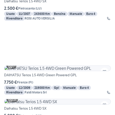
Daihatsu Terios 1.5 4WD SX
2.500 €
Pietrasanta
(
LU
)
Usato
11/2007
243600 Km
Benzina
Manuale
Euro 4
Rivenditore
ROSI AUTO VERSILIA
7
DAIHATSU Terios 1.5 4WD Green Powered GPL
7.750 €
Firenze
(
FI
)
Usato
12/2009
219000 Km
Gpl
Manuale
Euro 4
Rivenditore
Faldi Motors Srl
18
Daihatsu Terios 1.5 4WD SX