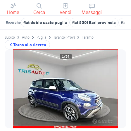
Home
Cerca
Vendi
Messaggi
fiat doblo usato puglia
fiat 500l Bari provincia
fiat 
Ricerche
Subito
Auto
Puglia
Taranto (Prov)
Taranto
Torna alla ricerca
1/24