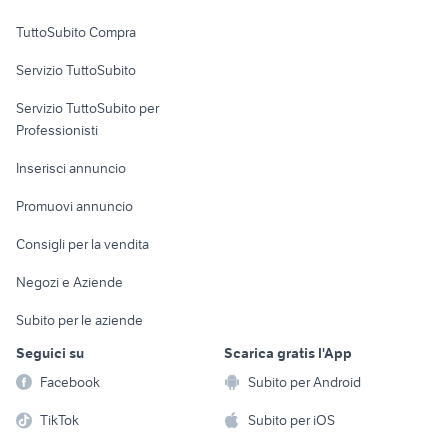
Uffici e Locali
hyundai coupe
audi a6 berlina
TuttoSubito Compra
commerciali
Servizio TuttoSubito
elettronica
per la casa e la
sports e hobby
Servizio TuttoSubito per
persona
Informatica
Animali
Professionisti
Arredamento e
Console e
Accessori per
Casalinghi
Inserisci annuncio
Videogiochi
animali
Elettrodomestici
Promuovi annuncio
Audio/Video
Musica e Film
Giardino e Fai da te
Consigli per la vendita
Fotografia
Libri e Riviste
Abbigliamento e
Negozi e Aziende
Telefonia
Strumenti Musicali
Accessori
Subito per le aziende
Sports
Tutto per i bambini
Seguici su
Scarica gratis l'App
Biciclette
Facebook
Subito per Android
Collezionismo
TikTok
Subito per iOS