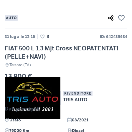
AUTO
31 lug alle 12:16
5
ID: 642435684
FIAT 500 L 1.3 Mjt Cross NEOPATENTATI
(PELLE+NAVI)
Taranto (TA)
13.900 €
RIVENDITORE
TRIS AUTO
Dati principali
Usato
08/2021
79000 Km
Diesel