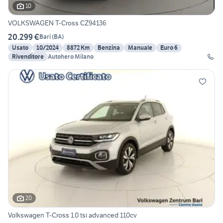
10
VOLKSWAGEN T-Cross CZ94136
20.299 €
Bari
(
BA
)
Usato
10/2024
8872 Km
Benzina
Manuale
Euro 6
Rivenditore
Autohero Milano
20
Volkswagen T-Cross 1.0 tsi advanced 110cv