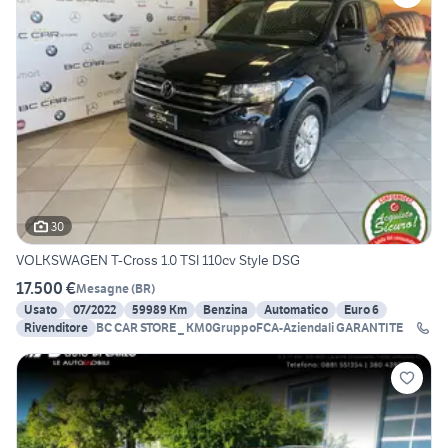
30
VOLKSWAGEN T-Cross 1.0 TSI 110cv Style DSG
17.500 €
Mesagne
(
BR
)
Usato
07/2022
59989 Km
Benzina
Automatico
Euro 6
Rivenditore
BC CAR STORE _ KM0GruppoFCA-Aziendali GARANTITE