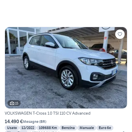
15
VOLKSWAGEN T-Cross 1.0 TSI 110 CV Advanced
14.490 €
Mesagne
(
BR
)
Usato
12/2022
109688 Km
Benzina
Manuale
Euro 6e