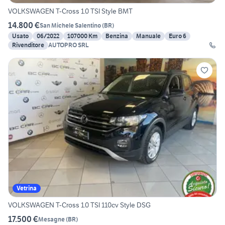
VOLKSWAGEN T-Cross 1.0 TSI Style BMT
14.800 €
San Michele Salentino
(
BR
)
Usato
06/2022
107000 Km
Benzina
Manuale
Euro 6
Rivenditore
AUTOPRO SRL
Vetrina
VOLKSWAGEN T-Cross 1.0 TSI 110cv Style DSG
17.500 €
Mesagne
(
BR
)