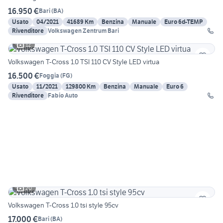
16.950 €
Bari
(
BA
)
Usato
04/2021
41689 Km
Benzina
Manuale
Euro 6d-TEMP
Rivenditore
Volkswagen Zentrum Bari
12
Volkswagen T-Cross 1.0 TSI 110 CV Style LED virtua
16.500 €
Foggia
(
FG
)
Usato
11/2021
129800 Km
Benzina
Manuale
Euro 6
Rivenditore
Fabio Auto
20
Volkswagen T-Cross 1.0 tsi style 95cv
17.000 €
Bari
(
BA
)