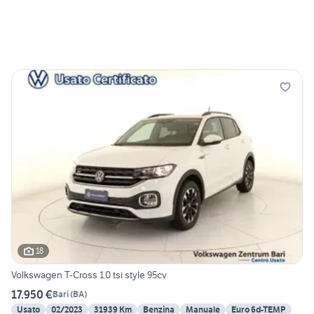
18
Volkswagen T-Cross 1.0 tsi style 95cv
17.950 €
Bari
(
BA
)
Usato
02/2023
31939 Km
Benzina
Manuale
Euro 6d-TEMP