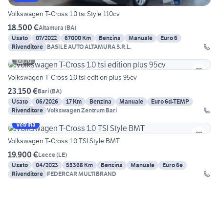
Volkswagen T-Cross 1.0 tsi Style 110cv
18.500 €
Altamura
(
BA
)
Usato
07/2022
67000 Km
Benzina
Manuale
Euro 6
Rivenditore
BASILE AUTO ALTAMURA S.R.L.
20
Volkswagen T-Cross 1.0 tsi edition plus 95cv
23.150 €
Bari
(
BA
)
Usato
06/2026
17 Km
Benzina
Manuale
Euro 6d-TEMP
Rivenditore
Volkswagen Zentrum Bari
Vetrina
Volkswagen T-Cross 1.0 TSI Style BMT
19.900 €
Lecce
(
LE
)
Usato
04/2023
55368 Km
Benzina
Manuale
Euro 6e
Rivenditore
FEDERCAR MULTIBRAND