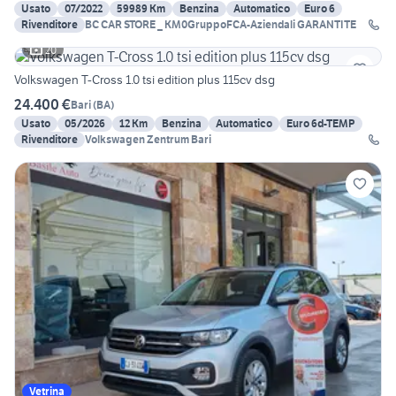
Usato
07/2022
59989 Km
Benzina
Automatico
Euro 6
Rivenditore
BC CAR STORE _ KM0GruppoFCA-Aziendali GARANTITE
20
Volkswagen T-Cross 1.0 tsi edition plus 115cv dsg
24.400 €
Bari
(
BA
)
Usato
05/2026
12 Km
Benzina
Automatico
Euro 6d-TEMP
Rivenditore
Volkswagen Zentrum Bari
Vetrina