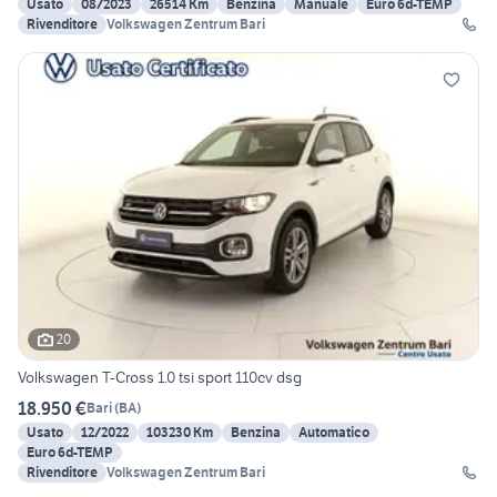
Usato
08/2023
26514 Km
Benzina
Manuale
Euro 6d-TEMP
Rivenditore
Volkswagen Zentrum Bari
20
Volkswagen T-Cross 1.0 tsi sport 110cv dsg
18.950 €
Bari
(
BA
)
Usato
12/2022
103230 Km
Benzina
Automatico
Euro 6d-TEMP
Rivenditore
Volkswagen Zentrum Bari