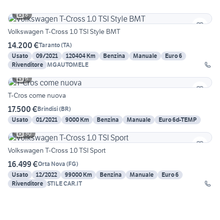
8
Volkswagen T-Cross 1.0 TSI Style BMT
14.200 €
Taranto
(
TA
)
Usato
09/2021
120404 Km
Benzina
Manuale
Euro 6
Rivenditore
MGAUTOMELE
6
T-Cros come nuova
17.500 €
Brindisi
(
BR
)
Usato
01/2021
9000 Km
Benzina
Manuale
Euro 6d-TEMP
30
Volkswagen T-Cross 1.0 TSI Sport
16.499 €
Orta Nova
(
FG
)
Usato
12/2022
99000 Km
Benzina
Manuale
Euro 6
Rivenditore
STILE CAR.IT