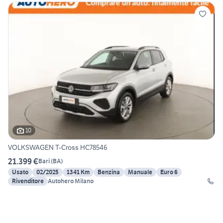
10
VOLKSWAGEN T-Cross HC78546
21.399 €
Bari
(
BA
)
Usato
02/2025
1341 Km
Benzina
Manuale
Euro 6
Rivenditore
Autohero Milano