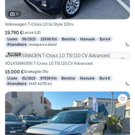
21
Volkswagen T-Cross 1.0 tsi Style 110cv
19.790 €
Lecce
(
LE
)
Usato
08/2023
15500 Km
Benzina
Manuale
Euro 6
Rivenditore
Autoparco Aloisi
13
VOLKSWAGEN T-Cross 1.0 TSI 110 CV Advanced
16.000 €
Grottaglie
(
TA
)
Usato
01/2023
97500 Km
Benzina
Manuale
Euro 6
Rivenditore
MAF AUTO srl