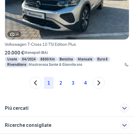
14
Volkswagen T-Cross 1.0 TSI Edition Plus
20.000 €
Monopoli
(
BA
)
Usato
04/2024
8800 Km
Benzina
Manuale
Euro 6
Rivenditore
Mastrorosa Sante & Gianvito snc
1
2
3
4
Più cercati
Correlati
Richerche simili
Suggerimenti
Ricerche consigliate
auto chrysler
dacia sandero km 0
tesla model s usata