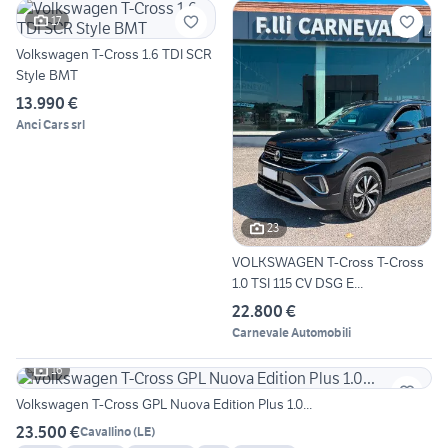
17
Volkswagen T-Cross 1.6 TDI SCR
Style BMT
13.990 €
Anci Cars srl
23
VOLKSWAGEN T-Cross T-Cross
1.0 TSI 115 CV DSG E...
22.800 €
Carnevale Automobili
16
Volkswagen T-Cross GPL Nuova Edition Plus 1.0...
23.500 €
Cavallino
(
LE
)