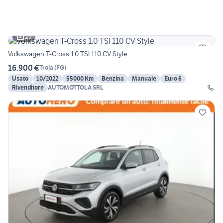
29
Volkswagen T-Cross 1.0 TSI 110 CV Style
16.900 €
Troia
(
FG
)
Usato
10/2022
55000 Km
Benzina
Manuale
Euro 6
Rivenditore
AUTOMOTTOLA SRL