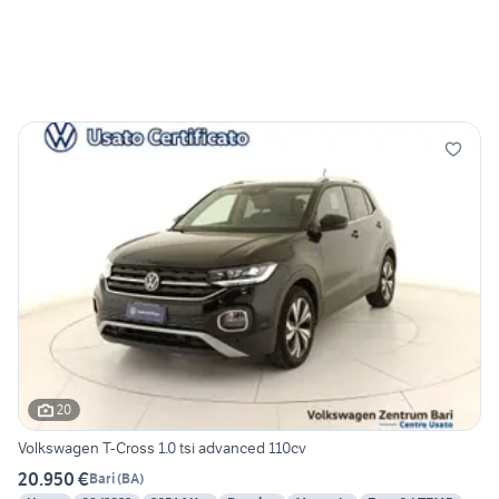
20
Volkswagen T-Cross 1.0 tsi advanced 110cv
20.950 €
Bari
(
BA
)