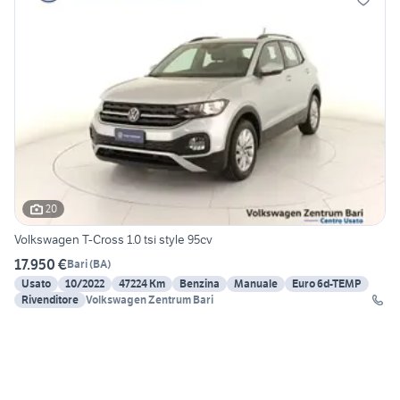
20
Volkswagen T-Cross 1.0 tsi style 95cv
17.950 €
Bari
(
BA
)
Usato
10/2022
47224 Km
Benzina
Manuale
Euro 6d-TEMP
Rivenditore
Volkswagen Zentrum Bari