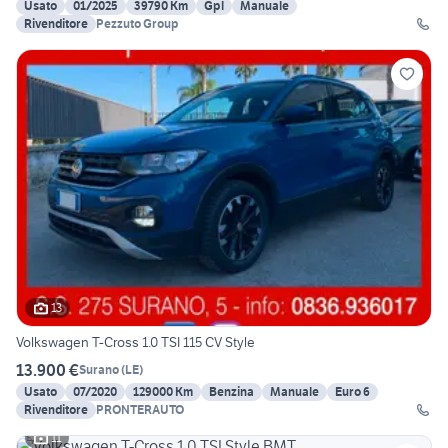
Usato
01/2025
39790 Km
Gpl
Manuale
Rivenditore
Pezzuto Group
13
Volkswagen T-Cross 1.0 TSI 115 CV Style
13.900 €
Surano
(
LE
)
Usato
07/2020
129000 Km
Benzina
Manuale
Euro 6
Rivenditore
PRONTERAUTO
11