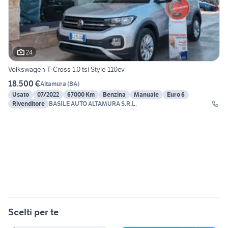
24
Volkswagen T-Cross 1.0 tsi Style 110cv
18.500 €
Altamura
(
BA
)
Usato
07/2022
67000 Km
Benzina
Manuale
Euro 6
Rivenditore
BASILE AUTO ALTAMURA S.R.L.
Scelti per te