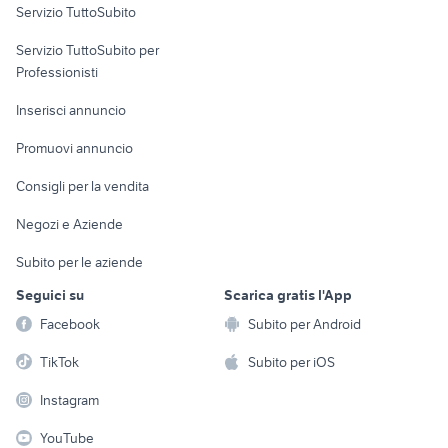
Servizio TuttoSubito
elettronica
per la casa e la
sports e hobby
Servizio TuttoSubito per
persona
Informatica
Animali
Professionisti
Arredamento e
Console e
Accessori per
Casalinghi
Inserisci annuncio
Videogiochi
animali
Elettrodomestici
Promuovi annuncio
Audio/Video
Musica e Film
Giardino e Fai da te
Consigli per la vendita
Fotografia
Libri e Riviste
Abbigliamento e
Negozi e Aziende
Telefonia
Strumenti Musicali
Accessori
Subito per le aziende
Sports
Tutto per i bambini
Seguici su
Scarica gratis l'App
Biciclette
Facebook
Subito per Android
Collezionismo
TikTok
Subito per iOS
Instagram
YouTube