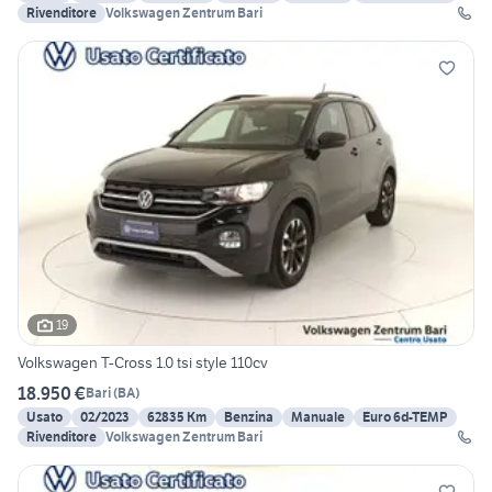
Rivenditore
Volkswagen Zentrum Bari
19
Volkswagen T-Cross 1.0 tsi style 110cv
18.950 €
Bari
(
BA
)
Usato
02/2023
62835 Km
Benzina
Manuale
Euro 6d-TEMP
Rivenditore
Volkswagen Zentrum Bari