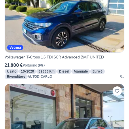
Vetrina
Volkswagen T-Cross 1.6 TDI SCR Advanced BMT UNITED
21.800 €
Volturino
(
FG
)
Usato
10/2020
59533 Km
Diesel
Manuale
Euro 6
Rivenditore
AUTODICARLO