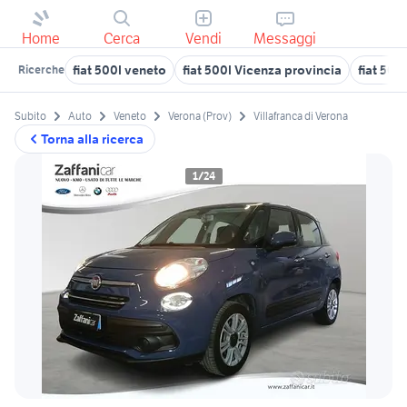
Home
Cerca
Vendi
Messaggi
fiat 500l veneto
fiat 500l Vicenza provincia
fiat 500
Ricerche
Subito
Auto
Veneto
Verona (Prov)
Villafranca di Verona
Torna alla ricerca
1/24