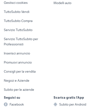
Gestisci cookies
Modelli auto
fiat 500l 1600 multijet 120 cv
alfa romeo tonale
Case vacanza
TuttoSubito Vendi
auto usate pescara
toyota corolla
Uffici e Locali
citroen ami 8
regalo auto Roma
TuttoSubito Compra
commerciali
Servizio TuttoSubito
elettronica
per la casa e la
sports e hobby
Servizio TuttoSubito per
persona
Informatica
Animali
Professionisti
Arredamento e
Console e
Accessori per
Casalinghi
Inserisci annuncio
Videogiochi
animali
Elettrodomestici
Promuovi annuncio
Audio/Video
Musica e Film
Giardino e Fai da te
Consigli per la vendita
Fotografia
Libri e Riviste
Abbigliamento e
Negozi e Aziende
Telefonia
Strumenti Musicali
Accessori
Subito per le aziende
Sports
Tutto per i bambini
Seguici su
Scarica gratis l'App
Biciclette
Facebook
Subito per Android