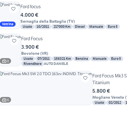
Ford focus
4.000 €
Sernaglia della Battaglia
(
TV
)
Vetrina
Usato
10/2011
217000 Km
Diesel
Manuale
Euro 5
Ford Focus
3.900 €
Bovolone
(
VR
)
Usato
07/2011
156321 Km
Benzina
Manuale
Euro 5
8
Rivenditore
AUTO DANIELE
Ford Focus Mk3 S
Titanium
5.800 €
Mogliano Veneto
(
6
Usato
02/2012