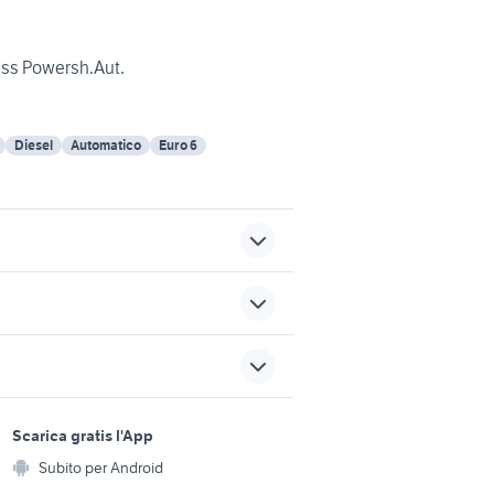
ess Powersh.Aut.
Diesel
Automatico
Euro 6
decoder cccam
e auto
3008 peugeot 2018
sports e hobby
nissan patrol y60 auto
a
Scarica gratis l'App
Animali
clio 2.0 16v
Subito per Android
ento e