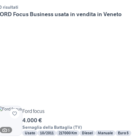
0 risultati
ORD Focus Business usata in vendita in Veneto
Ford focus
4.000 €
Sernaglia della Battaglia
(
TV
)
6
Usato
10/2011
217000 Km
Diesel
Manuale
Euro 5