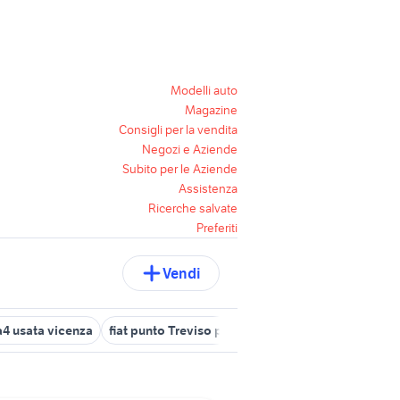
Modelli auto
Magazine
Consigli per la vendita
Negozi e Aziende
Subito per le Aziende
Assistenza
Ricerche salvate
Preferiti
Vendi
a4 usata vicenza
fiat punto Treviso provincia
auto Stra
500 spo