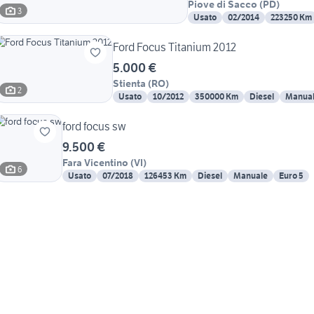
Piove di Sacco
(
PD
)
3
Usato
02/2014
223250 Km
Ford Focus Titanium 2012
5.000 €
Stienta
(
RO
)
2
Usato
10/2012
350000 Km
Diesel
Manua
ford focus sw
9.500 €
Fara Vicentino
(
VI
)
6
Usato
07/2018
126453 Km
Diesel
Manuale
Euro 5