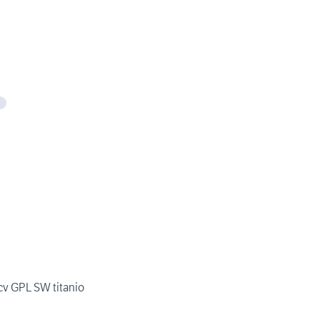
5
0cv GPL SW titanio