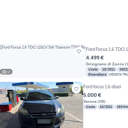
Ford Focus 1.6 TDCi
4.499 €
Grisignano di Zocco
(
Usato
10/2011
1902
12
Rivenditore
VENETA TRU
Ford focus 1.6 disel
5.000 €
Verona
(
VR
)
Usato
10/2011
190 K