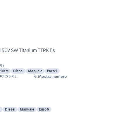
 115CV SW Titanium TTPK Bs
VI
)
20 Km
Diesel
Manuale
Euro 5
Mostra numero
CKS S.R.L.
m
Diesel
Manuale
Euro 5