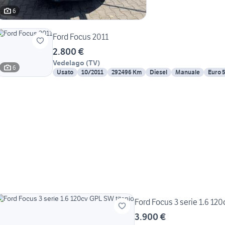
6
Ford Focus 2011
2.800 €
Vedelago
(
TV
)
6
Usato
10/2011
292496 Km
Diesel
Manuale
Euro 
Ford Focus 3 serie 1.6 12
3.900 €