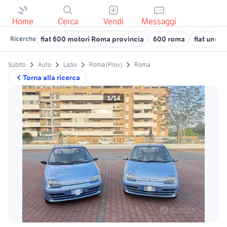
Home
Cerca
Vendi
Messaggi
fiat 600 motori Roma provincia
600 roma
fiat uno 
Ricerche
Subito
Auto
Lazio
Roma (Prov)
Roma
Torna alla ricerca
1/14