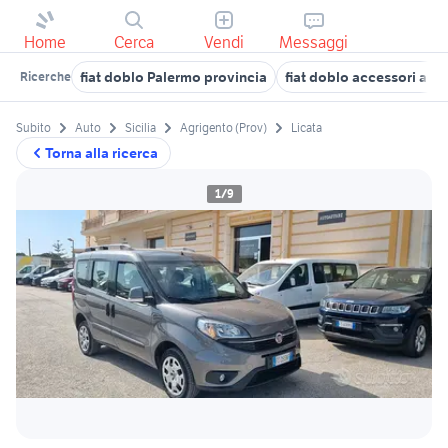
Home
Cerca
Vendi
Messaggi
fiat doblo Palermo provincia
fiat doblo accessori auto
Ricerche
Subito
Auto
Sicilia
Agrigento (Prov)
Licata
Torna alla ricerca
1/9