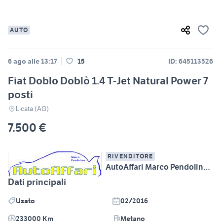
AUTO
6 ago alle 13:17
15
ID: 645113526
Fiat Doblo Doblò 1.4 T-Jet Natural Power 7
posti
Licata (AG)
7.500 €
RIVENDITORE
AutoAffari Marco Pendolino SS115 km233 Licata (AG)
Dati principali
Usato
02/2016
233000 Km
Metano