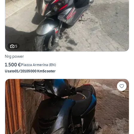
5
Nrg power
1.500 €
Piazza Armerina
(
EN
)
Usato
01/2010
5000 Km
Scooter