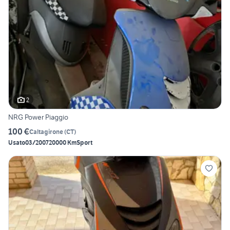
2
NRG Power Piaggio
100 €
Caltagirone
(
CT
)
Usato
03/2007
20000 Km
Sport