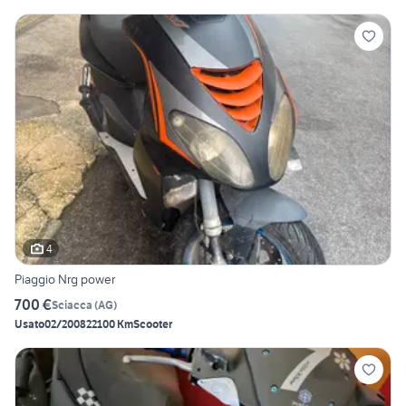
4
Piaggio Nrg power
700 €
Sciacca
(
AG
)
Usato
02/2008
22100 Km
Scooter