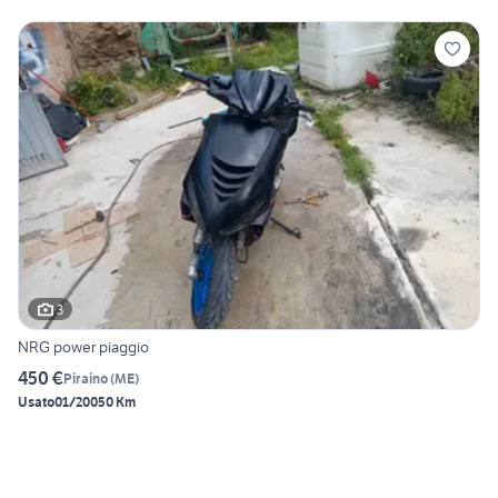
3
NRG power piaggio
450 €
Piraino
(
ME
)
Usato
01/2005
0 Km