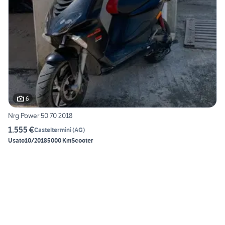
6
Nrg Power 50 70 2018
1.555 €
Casteltermini
(
AG
)
Usato
10/2018
5000 Km
Scooter