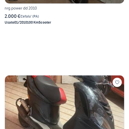
nrg power dd 2010
2.000 €
Cefalu'
(
PA
)
Usato
01/2010
100 Km
Scooter