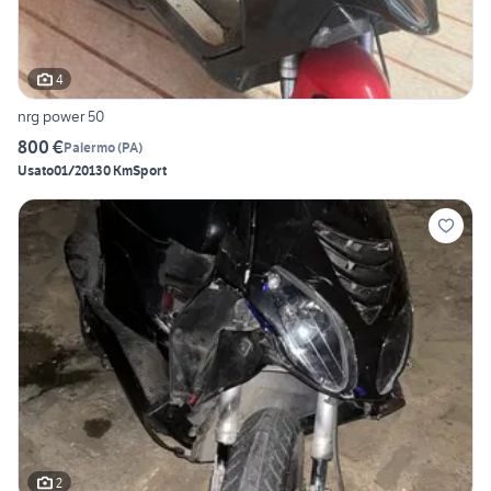
4
nrg power 50
800 €
Palermo
(
PA
)
Usato
01/2013
0 Km
Sport
2