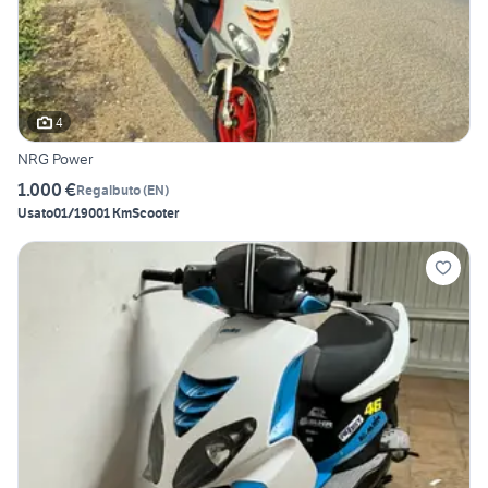
4
NRG Power
1.000 €
Regalbuto
(
EN
)
Usato
01/1900
1 Km
Scooter