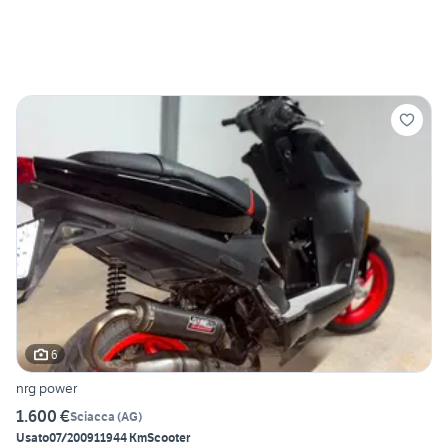
6
nrg power
1.600 €
Sciacca
(
AG
)
Usato
07/2009
11944 Km
Scooter