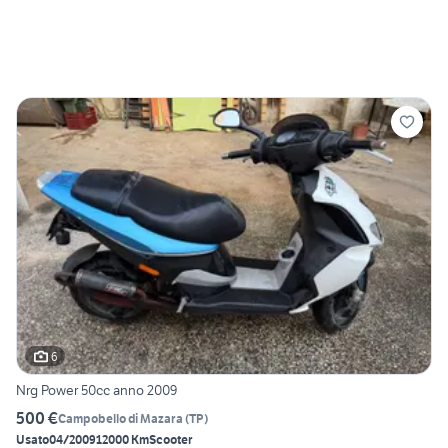
6
Nrg Power 50cc anno 2009
500 €
Campobello di Mazara
(
TP
)
Usato
04/2009
12000 Km
Scooter