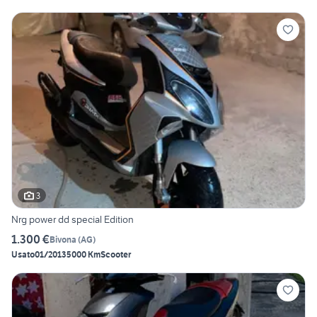
3
Nrg power dd special Edition
1.300 €
Bivona
(
AG
)
Usato
01/2013
5000 Km
Scooter