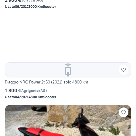
1.900 €
Sciacca
(
AG
)
Usato
06/2012
1000 Km
Scooter
Piaggio NRG Power 2t 50 (2021) solo 4800 km
1.800 €
Agrigento
(
AG
)
Usato
04/2021
4800 Km
Scooter