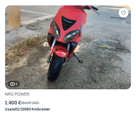
6
NRG POWER
1.400 €
Menfi
(
AG
)
Usato
02/2008
0 Km
Scooter