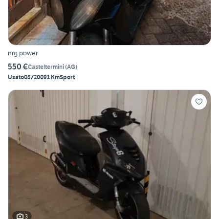
nrg power
550 €
Casteltermini
(
AG
)
Usato
05/2009
1 Km
Sport
3