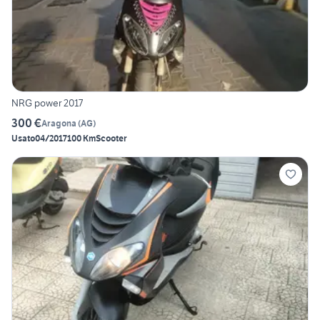
NRG power 2017
300 €
Aragona
(
AG
)
Usato
04/2017
100 Km
Scooter