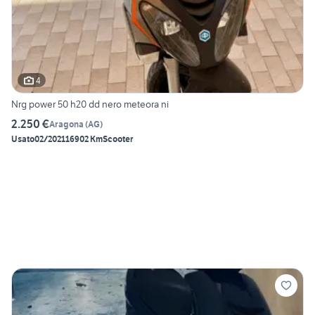
4
Nrg power 50 h20 dd nero meteora ni
2.250 €
Aragona
(
AG
)
Usato
02/2021
16902 Km
Scooter