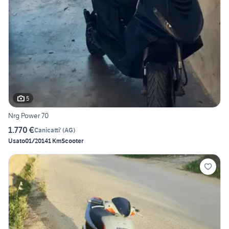
5
Nrg Power 70
1.770 €
Canicatti'
(
AG
)
Usato
01/2014
1 Km
Scooter