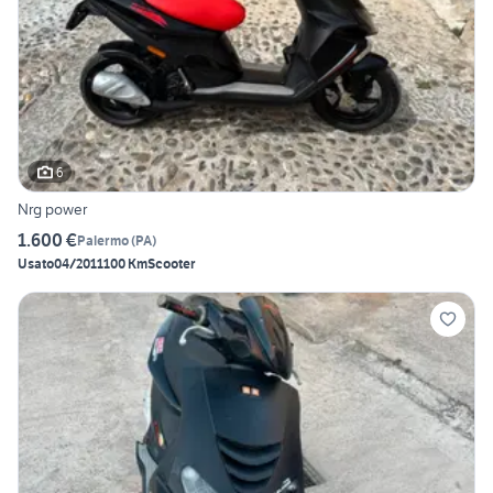
6
Nrg power
1.600 €
Palermo
(
PA
)
Usato
04/2011
100 Km
Scooter