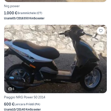
Nrg power
1.000 €
Grammichele
(
CT
)
Usato
03/2016
350 Km
Scooter
6
Piaggio NRG Power 50 2014
600 €
Lercara Friddi
(
PA
)
Usato
10/2014
0 Km
Scooter