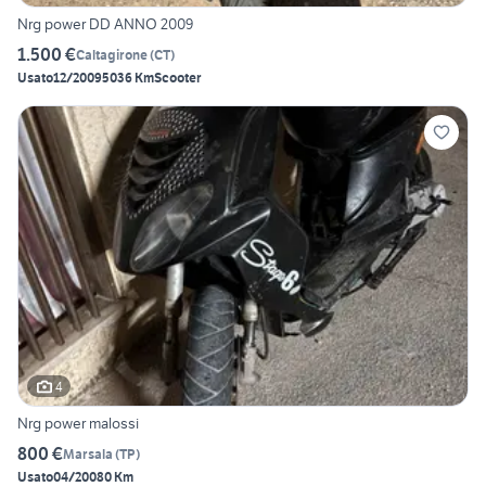
Nrg power DD ANNO 2009
1.500 €
Caltagirone
(
CT
)
Usato
12/2009
5036 Km
Scooter
4
Nrg power malossi
800 €
Marsala
(
TP
)
Usato
04/2008
0 Km