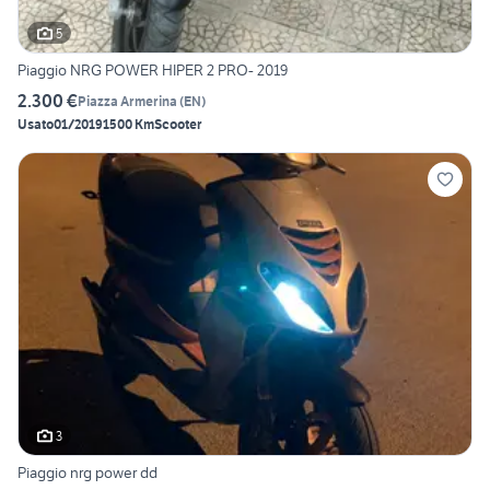
5
Piaggio NRG POWER HIPER 2 PRO- 2019
2.300 €
Piazza Armerina
(
EN
)
Usato
01/2019
1500 Km
Scooter
3
Piaggio nrg power dd