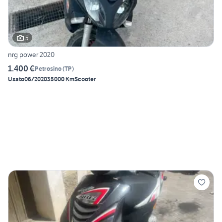
5
nrg power 2020
1.400 €
Petrosino
(
TP
)
Usato
06/2020
35000 Km
Scooter