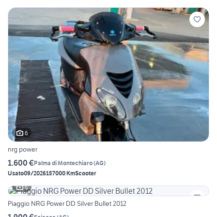
6
nrg power
1.600 €
Palma di Montechiaro
(
AG
)
Usato
09/2026
157000 Km
Scooter
6
Piaggio NRG Power DD Silver Bullet 2012