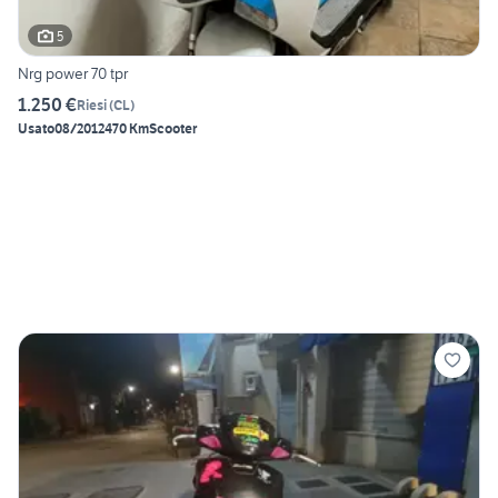
5
Nrg power 70 tpr
1.250 €
Riesi
(
CL
)
Usato
08/2012
470 Km
Scooter