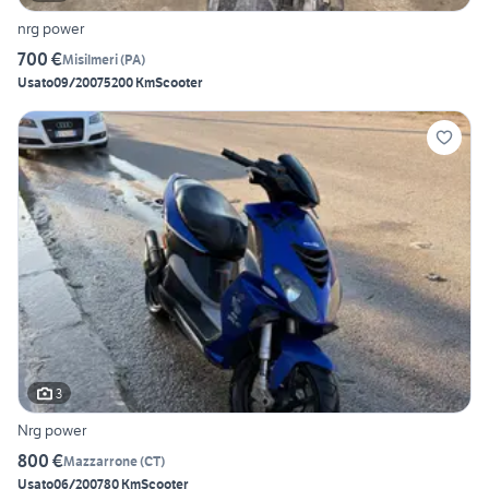
nrg power
700 €
Misilmeri
(
PA
)
Usato
09/2007
5200 Km
Scooter
3
Nrg power
800 €
Mazzarrone
(
CT
)
Usato
06/2007
80 Km
Scooter