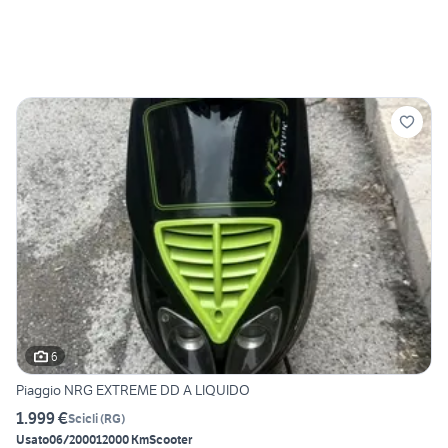
6
Piaggio NRG EXTREME DD A LIQUIDO
1.999 €
Scicli
(
RG
)
Usato
06/2000
12000 Km
Scooter