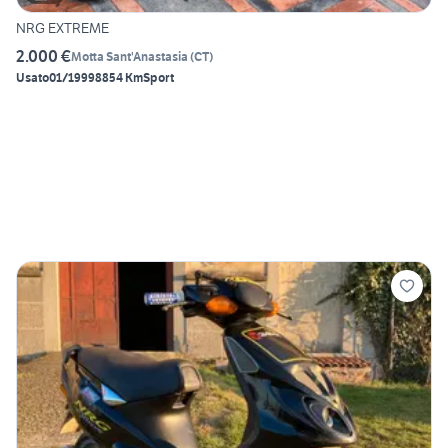
NRG EXTREME
2.000 €
Motta Sant'Anastasia
(
CT
)
Usato
01/1999
8854 Km
Sport