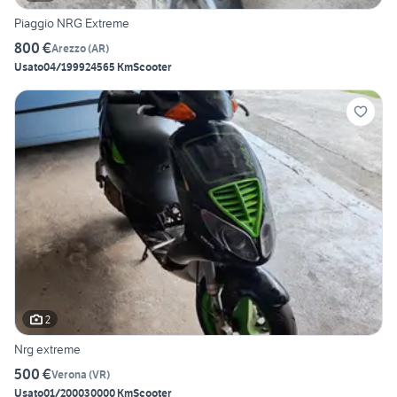
Piaggio NRG Extreme
800 €
Arezzo
(
AR
)
Usato
04/1999
24565 Km
Scooter
2
Nrg extreme
500 €
Verona
(
VR
)
Usato
01/2000
30000 Km
Scooter