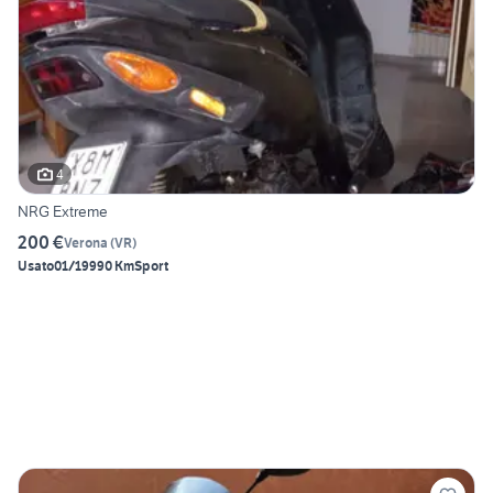
4
NRG Extreme
200 €
Verona
(
VR
)
Usato
01/1999
0 Km
Sport