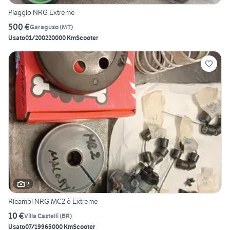
Piaggio NRG Extreme
500 €
Garaguso
(
MT
)
Usato
01/2002
20000 Km
Scooter
2
Ricambi NRG MC2 è Extreme
10 €
Villa Castelli
(
BR
)
Usato
07/1996
5000 Km
Scooter