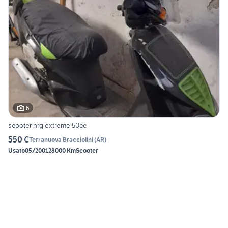
6
scooter nrg extreme 50cc
550 €
Terranuova Bracciolini
(
AR
)
Usato
05/2001
28000 Km
Scooter