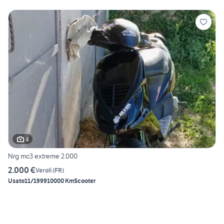
4
Nrg mc3 extreme 2.000
2.000 €
Veroli
(
FR
)
Usato
11/1999
10000 Km
Scooter