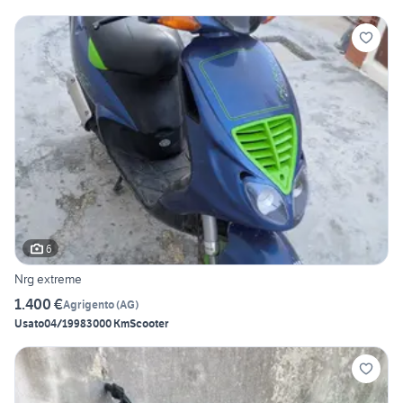
6
Nrg extreme
1.400 €
Agrigento
(
AG
)
Usato
04/1998
3000 Km
Scooter