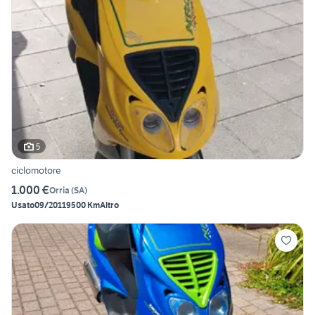
5
ciclomotore
1.000 €
Orria
(
SA
)
Usato
09/2011
9500 Km
Altro