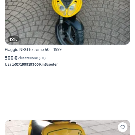
6
Piaggio NRG Extreme 50 – 1999
500 €
Villastellone
(
TO
)
Usato
07/1999
19300 Km
Scooter