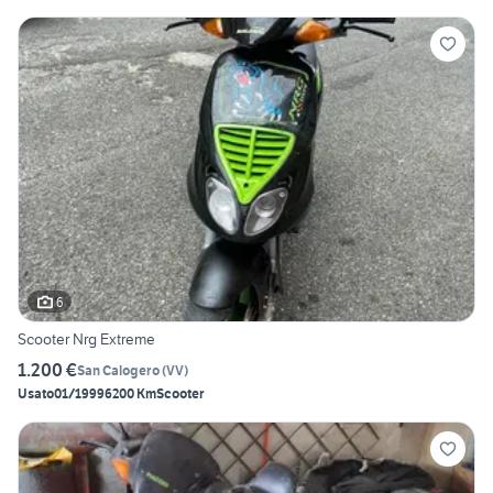
6
Scooter Nrg Extreme
1.200 €
San Calogero
(
VV
)
Usato
01/1999
6200 Km
Scooter