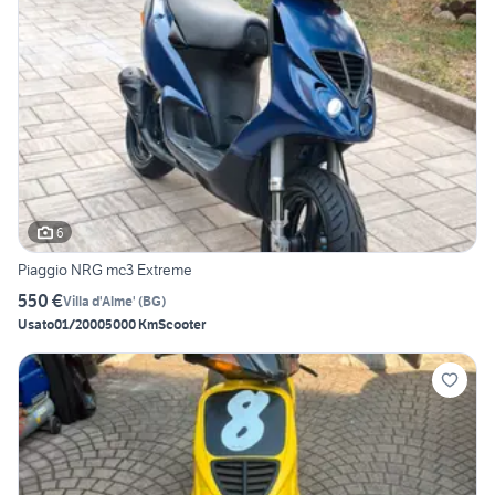
6
Piaggio NRG mc3 Extreme
550 €
Villa d'Alme'
(
BG
)
Usato
01/2000
5000 Km
Scooter