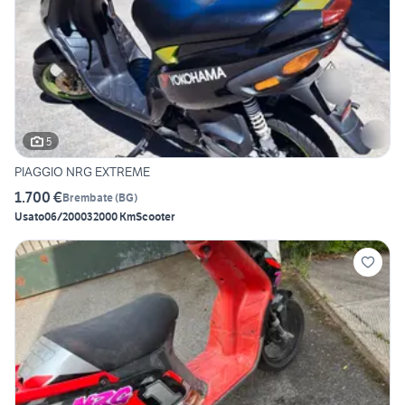
5
PIAGGIO NRG EXTREME
1.700 €
Brembate
(
BG
)
Usato
06/2000
32000 Km
Scooter