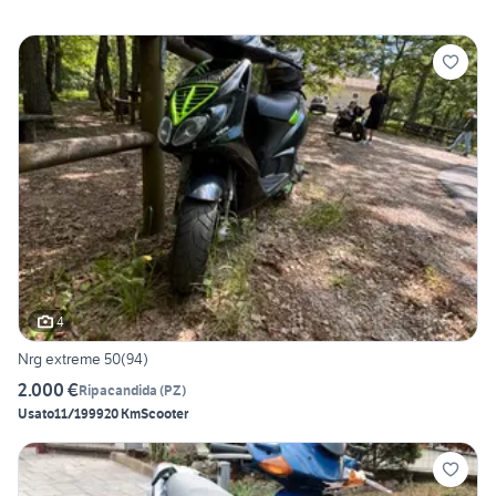
4
Nrg extreme 50(94)
2.000 €
Ripacandida
(
PZ
)
Usato
11/1999
20 Km
Scooter