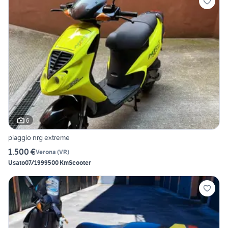
6
piaggio nrg extreme
1.500 €
Verona
(
VR
)
Usato
07/1999
500 Km
Scooter