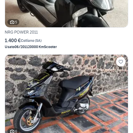
5
NRG POWER 2011
1.400 €
Colliano
(
SA
)
Usato
06/2011
20000 Km
Scooter
6