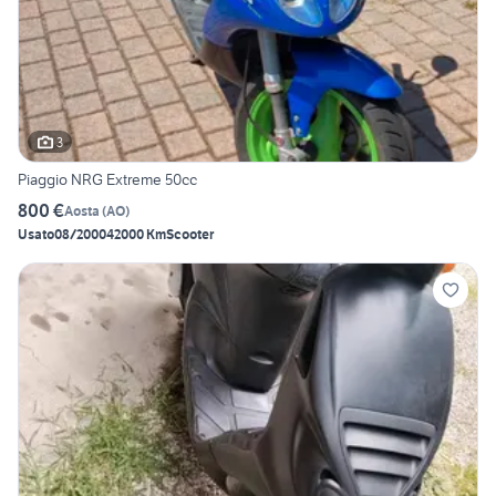
3
Piaggio NRG Extreme 50cc
800 €
Aosta
(
AO
)
Usato
08/2000
42000 Km
Scooter