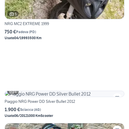
5
NRG MC2 EXTREME 1999
750 €
Padova
(
PD
)
Usato
04/1999
3500 Km
6
Piaggio NRG Power DD Silver Bullet 2012
1.900 €
Sciacca
(
AG
)
Usato
06/2012
1000 Km
Scooter