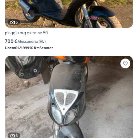
6
piaggio nrg extreme 50
700 €
Alessandria
(
AL
)
Usato
01/1999
10 Km
Scooter
6