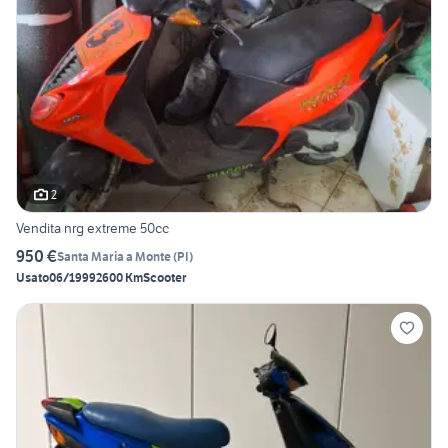
2
Vendita nrg extreme 50cc
950 €
Santa Maria a Monte
(
PI
)
Usato
06/1999
2600 Km
Scooter