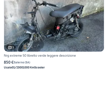
3
Nrg extreme 50 libretto verde leggere descrizione
850 €
Salerno
(
SA
)
Usato
01/2000
1000 Km
Scooter