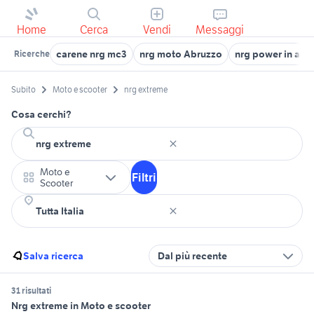
Home
Cerca
Vendi
Messaggi
carene nrg mc3
nrg moto Abruzzo
nrg power in abr
Ricerche
Subito
Moto e scooter
nrg extreme
Cosa cerchi?
Moto e
Filtri
Scooter
Salva ricerca
Dal più recente
31 risultati
Nrg extreme in Moto e scooter