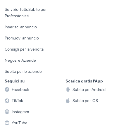
elettronica
per la casa e la
sports e hobby
Servizio TuttoSubito per
persona
Informatica
Animali
Professionisti
Arredamento e
Console e
Accessori per
Casalinghi
Inserisci annuncio
Videogiochi
animali
Elettrodomestici
Promuovi annuncio
Audio/Video
Musica e Film
Giardino e Fai da te
Consigli per la vendita
Fotografia
Libri e Riviste
Abbigliamento e
Negozi e Aziende
Telefonia
Strumenti Musicali
Accessori
Subito per le aziende
Sports
Tutto per i bambini
Seguici su
Scarica gratis l'App
Biciclette
Facebook
Subito per Android
Collezionismo
TikTok
Subito per iOS
Instagram
YouTube