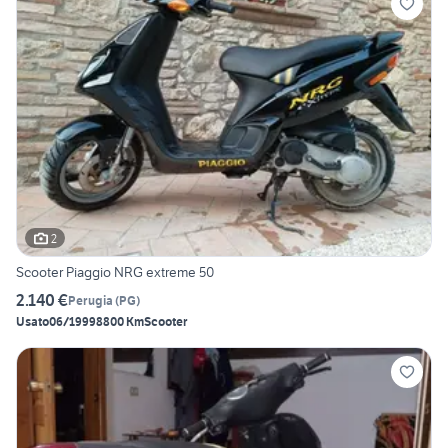
2
Scooter Piaggio NRG extreme 50
2.140 €
Perugia
(
PG
)
Usato
06/1999
8800 Km
Scooter