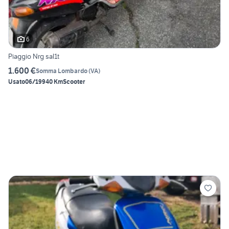
6
Piaggio Nrg sal1t
1.600 €
Somma Lombardo
(
VA
)
Usato
06/1994
0 Km
Scooter