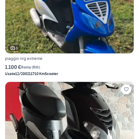
6
piaggio nrg extreme
1.100 €
Roma
(
RM
)
Usato
12/2002
11710 Km
Scooter