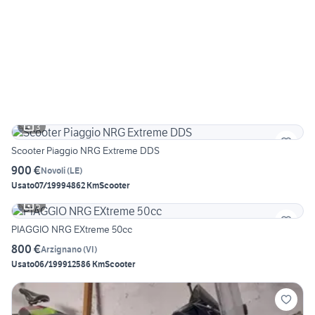
3
Scooter Piaggio NRG Extreme DDS
900 €
Novoli
(
LE
)
Usato
07/1999
4862 Km
Scooter
5
PIAGGIO NRG EXtreme 50cc
800 €
Arzignano
(
VI
)
Usato
06/1999
12586 Km
Scooter