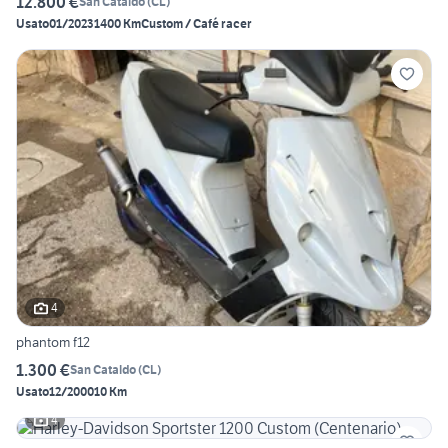
12.800 €
San Cataldo
(
CL
)
Usato
01/2023
1400 Km
Custom / Café racer
4
phantom f12
1.300 €
San Cataldo
(
CL
)
Usato
12/2000
10 Km
4