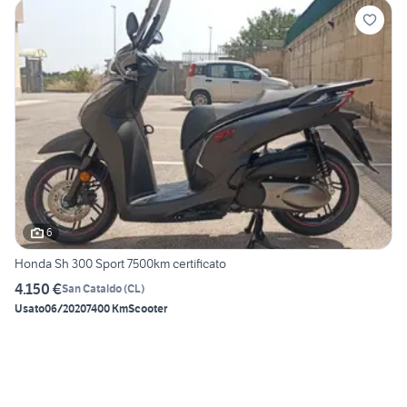
6
Honda Sh 300 Sport 7500km certificato
4.150 €
San Cataldo
(
CL
)
Usato
06/2020
7400 Km
Scooter