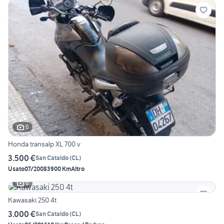
6
Honda transalp XL 700 v
3.500 €
San Cataldo
(
CL
)
Usato
07/2008
3900 Km
Altro
6
Kawasaki 250 4t
3.000 €
San Cataldo
(
CL
)