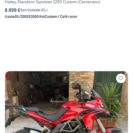
Harley-Davidson Sportster 1200 Custom (Centenario)
8.899 €
San Cataldo
(
CL
)
Usato
03/2003
52000 Km
Custom / Café racer