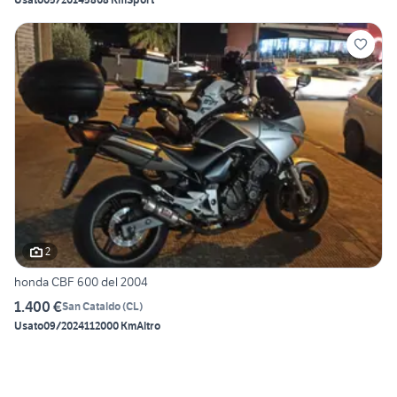
2
honda CBF 600 del 2004
1.400 €
San Cataldo
(
CL
)
Usato
09/2024
112000 Km
Altro