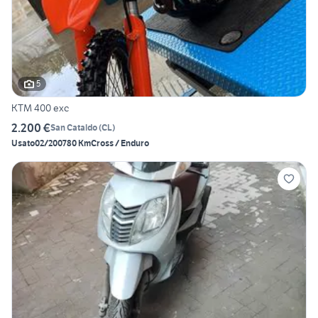
5
KTM 400 exc
2.200 €
San Cataldo
(
CL
)
Usato
02/2007
80 Km
Cross / Enduro