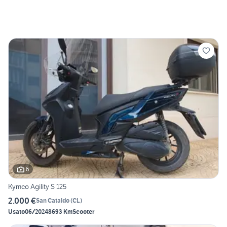
6
Kymco Agility S 125
2.000 €
San Cataldo
(
CL
)
Usato
06/2024
8693 Km
Scooter