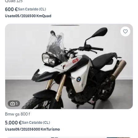
Quad 125
600 €
San Cataldo
(
CL
)
Usato
05/2016
500 Km
Quad
5
Bmw gs 800 f
5.000 €
San Cataldo
(
CL
)
Usato
09/2010
36000 Km
Turismo