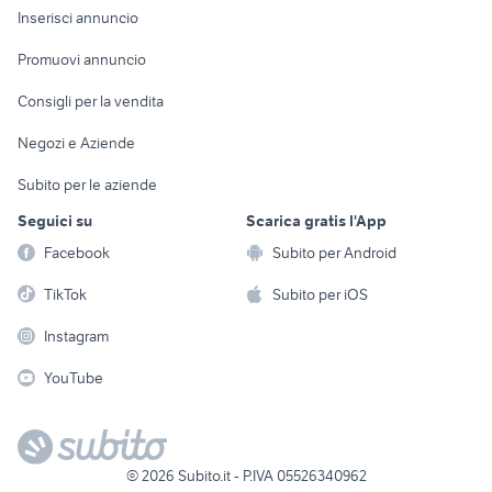
Console e
Accessori per
Casalinghi
Inserisci annuncio
Videogiochi
animali
Elettrodomestici
Promuovi annuncio
Audio/Video
Musica e Film
Giardino e Fai da te
Consigli per la vendita
Fotografia
Libri e Riviste
Abbigliamento e
Negozi e Aziende
Telefonia
Strumenti Musicali
Accessori
Subito per le aziende
Sports
Tutto per i bambini
Seguici su
Scarica gratis l'App
Biciclette
Facebook
Subito per Android
Collezionismo
TikTok
Subito per iOS
Instagram
YouTube
©
2026
Subito.it - P.IVA 05526340962