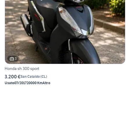
3
Honda sh 300 sport
3.200 €
San Cataldo
(
CL
)
Usato
07/2017
20000 Km
Altro