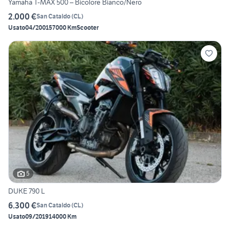
Yamaha T-MAX 500 – Bicolore Bianco/Nero
2.000 €
San Cataldo
(
CL
)
Usato
04/2001
57000 Km
Scooter
5
DUKE 790 L
6.300 €
San Cataldo
(
CL
)
Usato
09/2019
14000 Km