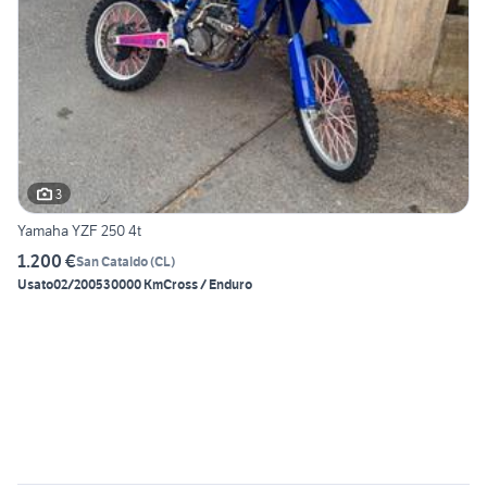
3
Yamaha YZF 250 4t
1.200 €
San Cataldo
(
CL
)
Usato
02/2005
30000 Km
Cross / Enduro