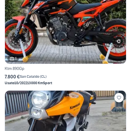
6
Ktm 890Gp
7.800 €
San Cataldo
(
CL
)
Usato
10/2022
13000 Km
Sport