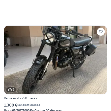
5
Verve moto 250 classic
1.300 €
San Cataldo
(
CL
)
Usato
07/2017
7000 Km
Custom / Café racer