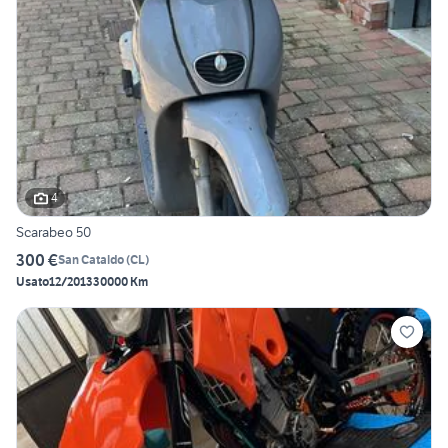
4
Scarabeo 50
300 €
San Cataldo
(
CL
)
Usato
12/2013
30000 Km