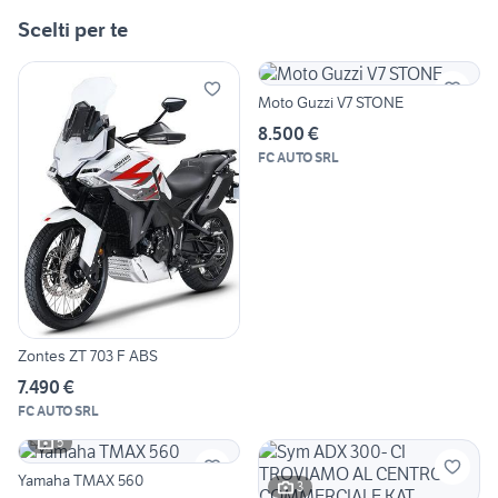
Scelti per te
Moto Guzzi V7 STONE
8.500 €
FC AUTO SRL
Zontes ZT 703 F ABS
7.490 €
FC AUTO SRL
5
Yamaha TMAX 560
3