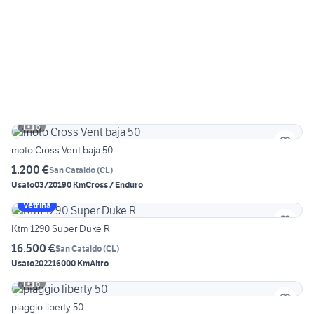
6
moto Cross Vent baja 50
1.200 €
San Cataldo
(
CL
)
Usato
03/2019
0 Km
Cross / Enduro
Vetrina
Ktm 1290 Super Duke R
16.500 €
San Cataldo
(
CL
)
Usato
2022
16000 Km
Altro
6
piaggio liberty 50