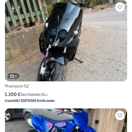
6
Phantoom f12
1.300 €
San Cataldo
(
CL
)
Usato
06/2007
6000 Km
Scooter