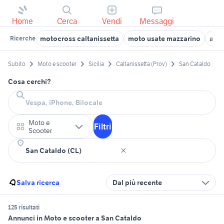
Home
Cerca
Vendi
Messaggi
motocross caltanissetta
moto usate mazzarino
acce
Ricerche
Subito
Moto e scooter
Sicilia
Caltanissetta (Prov)
San Cataldo
Cosa cerchi?
Moto e
Filtri
Scooter
Salva ricerca
Dal più recente
125 risultati
Annunci in Moto e scooter a San Cataldo