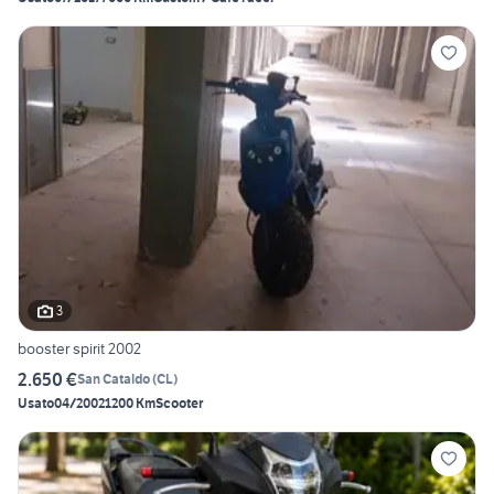
3
booster spirit 2002
2.650 €
San Cataldo
(
CL
)
Usato
04/2002
1200 Km
Scooter