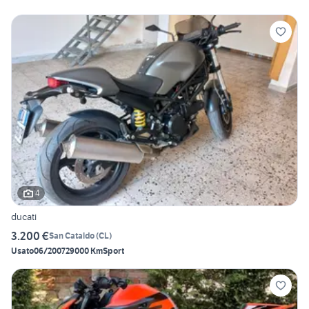
4
ducati
3.200 €
San Cataldo
(
CL
)
Usato
06/2007
29000 Km
Sport