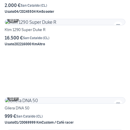
2.000 €
San Cataldo
(
CL
)
Usato
04/2024
5504 Km
Scooter
6
Ktm 1290 Super Duke R
16.500 €
San Cataldo
(
CL
)
Usato
2022
16000 Km
Altro
3
Gilera DNA 50
999 €
San Cataldo
(
CL
)
Usato
01/2006
9999 Km
Custom / Café racer