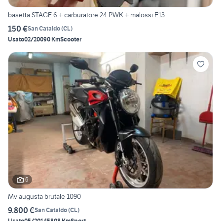
basetta STAGE 6 + carburatore 24 PWK + malossi E13
150 €
San Cataldo
(
CL
)
Usato
02/2009
0 Km
Scooter
6
Mv augusta brutale 1090
9.800 €
San Cataldo
(
CL
)
Usato
05/2014
5808 Km
Sport