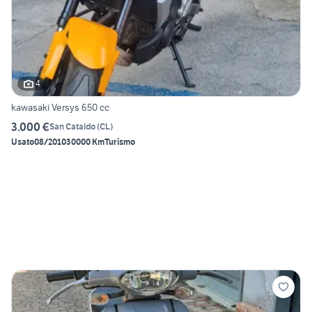
4
kawasaki Versys 650 cc
3.000 €
San Cataldo
(
CL
)
Usato
08/2010
30000 Km
Turismo