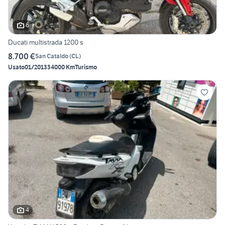
6
Ducati multistrada 1200 s
8.700 €
San Cataldo
(
CL
)
Usato
01/2013
34000 Km
Turismo
4