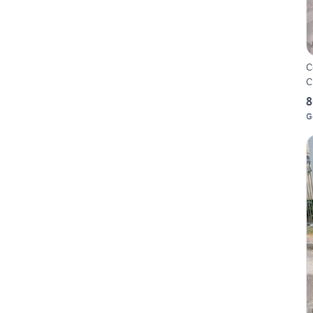
C
C
8
G