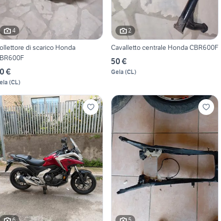
4
2
ollettore di scarico Honda
Cavalletto centrale Honda CBR600F
BR600F
50 €
0 €
Gela
(
CL
)
ela
(
CL
)
6
5