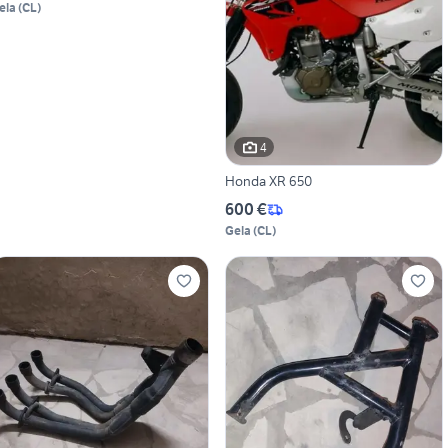
ela
(
CL
)
4
Honda XR 650
600 €
Gela
(
CL
)