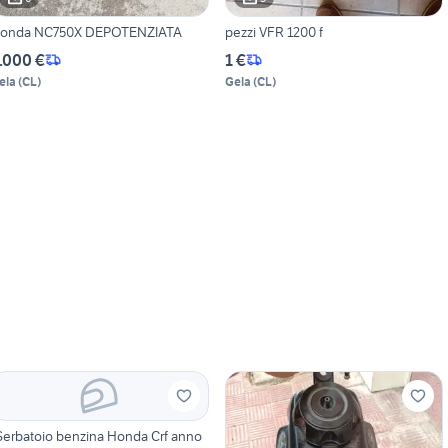
onda NC750X DEPOTENZIATA
pezzi VFR 1200 f
.000 €
1 €
ela
(
CL
)
Gela
(
CL
)
Serbatoio benzina Honda Crf anno