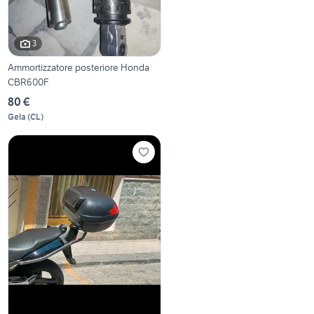
3
Ammortizzatore posteriore Honda
CBR600F
80 €
Gela
(
CL
)