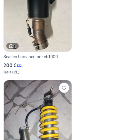
5
Scarico Leovince per cb1000
200 €
Gela
(
CL
)