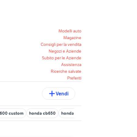
Modelli auto
Magazine
Consigli per la vendita
Negozi e Aziende
Subito per le Aziende
Assistenza
Ricerche salvate
Preferiti
Vendi
600 custom
honda cb650
honda xl 500 moto
honda crv 2006