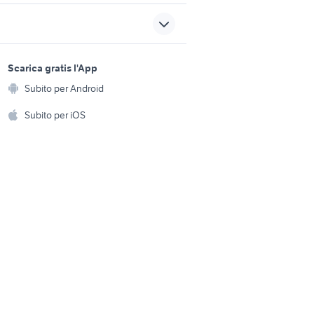
ta
lml star 200
ssori auto
quad 250
coprispalle pelliccia
sports e hobby
agna
abbigliamento
a
Scarica gratis l'App
Animali
ford kuga bianca accessori
Subito per Android
ento e
ri auto
auto
Accessori per animali
hi
Subito per iOS
Musica e Film
omestici
Libri e Riviste
e Fai da te
Strumenti Musicali
amento e
ri
Sports
 i bambini
Biciclette
Collezionismo