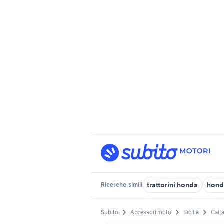
trattorini honda
hond
Ricerche
simili
Subito
Accessori moto
Sicilia
Calta