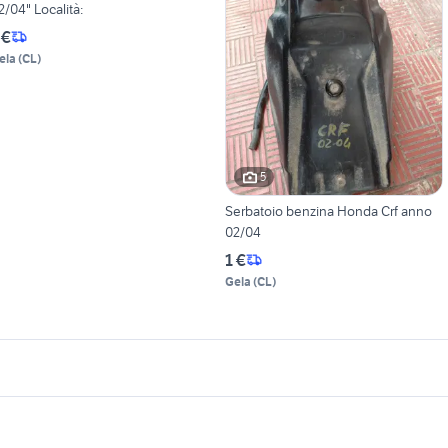
2/04" Località:
 €
ela
(
CL
)
5
Serbatoio benzina Honda Crf anno
02/04
1 €
Gela
(
CL
)
icherche simili
Suggerimenti
oto honda x adv
scooter honda 500 moto