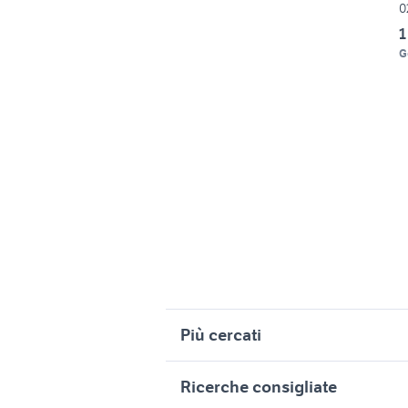
0
1
G
Più cercati
Correlati
R
Ricerche consigliate
honda Sardegna
m