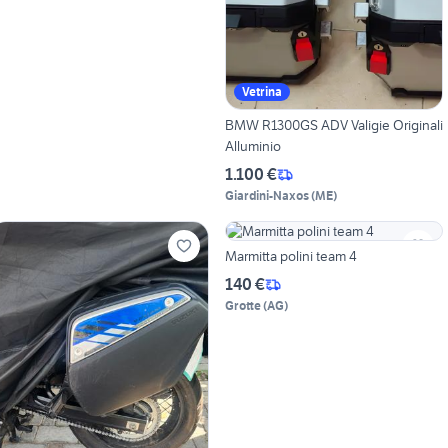
Vetrina
BMW R1300GS ADV Valigie Originali
Alluminio
1.100 €
Giardini-Naxos
(
ME
)
Marmitta polini team 4
140 €
Grotte
(
AG
)