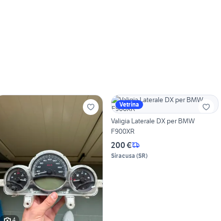
Vetrina
Valigia Laterale DX per BMW
F900XR
200 €
Siracusa
(
SR
)
4