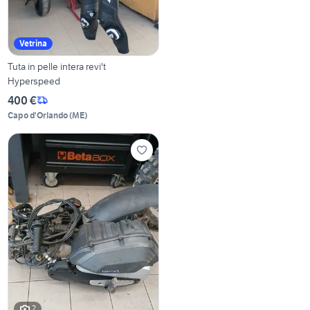
Vetrina
Tuta in pelle intera revi't
Hyperspeed
400 €
Capo d'Orlando
(
ME
)
2