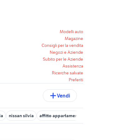
Modelli auto
Magazine
Consigli per la vendita
Negozi e Aziende
Subito per le Aziende
Assistenza
Ricerche salvate
Preferiti
Vendi
ia
nissan silvia
affitto appartamenti da privati Sassari provincia