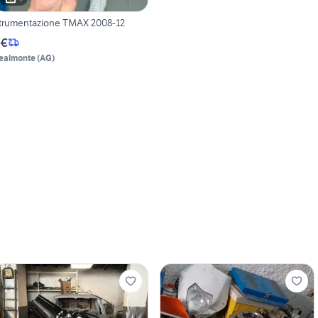
trumentazione TMAX 2008-12
 €
ealmonte
(
AG
)