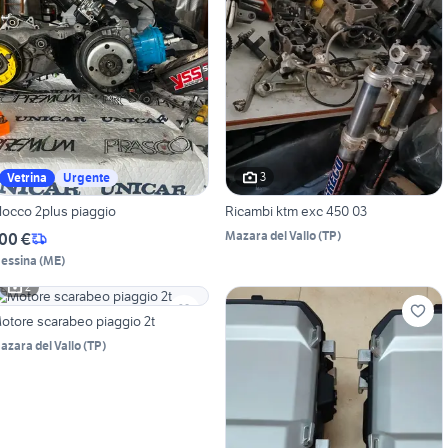
3
Vetrina
Urgente
locco 2plus piaggio
Ricambi ktm exc 450 03
Mazara del Vallo
(
TP
)
00 €
essina
(
ME
)
2
otore scarabeo piaggio 2t
azara del Vallo
(
TP
)