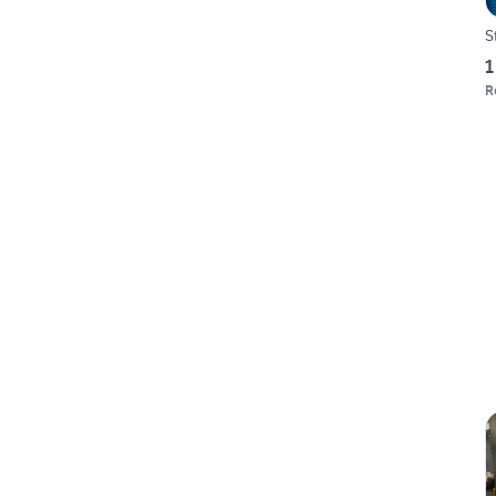
S
1
R