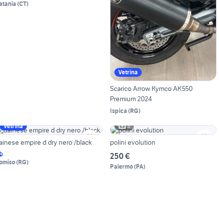
atania
(
CT
)
Vetrina
Scarico Arrow Kymco AK550
Premium 2024
Ispica
(
RG
)
3
Vetrina
ainese empire d dry nero /black
polini evolution
250 €
omiso
(
RG
)
Palermo
(
PA
)