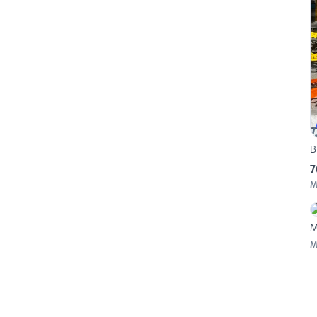
B
7
M
M
M