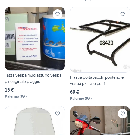
Tazza vespa mug azzurro vespa
Piastra portapacchi posteriore
px originale piaggio
vespa px nero per f
15 €
69 €
Palermo
(
PA
)
Palermo
(
PA
)