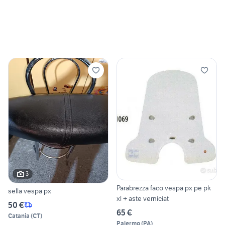
3
Parabrezza faco vespa px pe pk
sella vespa px
xl + aste verniciat
50 €
65 €
Catania
(
CT
)
Palermo
(
PA
)