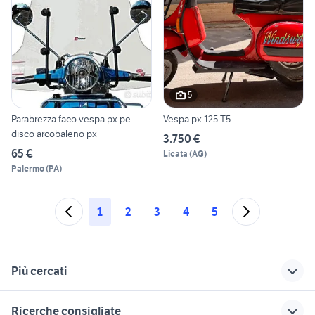
5
Parabrezza faco vespa px pe
Vespa px 125 T5
disco arcobaleno px
3.750 €
65 €
Licata
(
AG
)
Palermo
(
PA
)
1
2
3
4
5
Più cercati
Correlati
Richerche simili
Suggerimenti
Ricerche consigliate