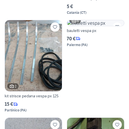
5 €
Catania
(
CT
)
6
bauletti vespa px
70 €
Palermo
(
PA
)
2
kit strisce pedana vespa px 125
15 €
Partinico
(
PA
)