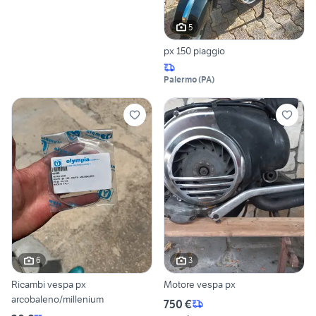
5
px 150 piaggio
Palermo
(
PA
)
6
3
Ricambi vespa px
Motore vespa px
arcobaleno/millenium
750 €