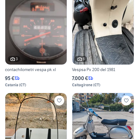
3
6
contachilometri vespa pk xl
Vespsa Px 200 del 1981
95 €
7.000 €
Catania
(
CT
)
Caltagirone
(
CT
)