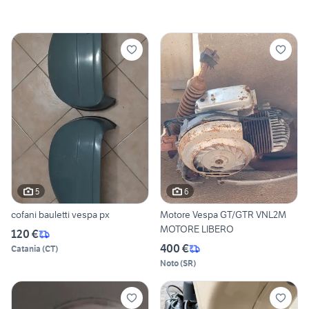
5
6
cofani bauletti vespa px
Motore Vespa GT/GTR VNL2M
MOTORE LIBERO
120 €
400 €
Catania
(
CT
)
Noto
(
SR
)