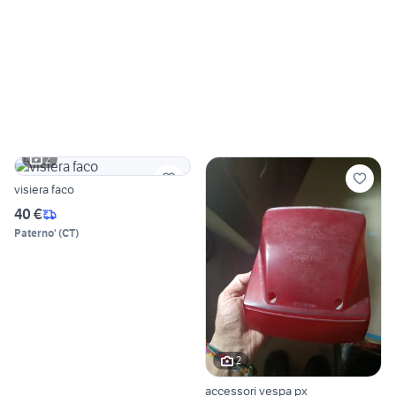
2
visiera faco
40 €
Paterno'
(
CT
)
2
accessori vespa px