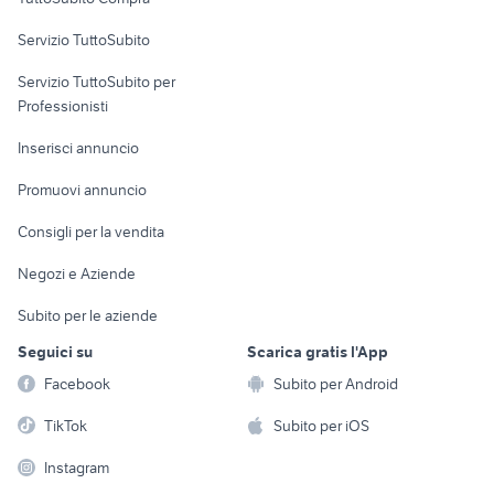
commerciali
Servizio TuttoSubito
elettronica
per la casa e la
sports e hobby
Servizio TuttoSubito per
persona
Informatica
Animali
Professionisti
Arredamento e
Console e
Accessori per
Casalinghi
Inserisci annuncio
Videogiochi
animali
Elettrodomestici
Promuovi annuncio
Audio/Video
Musica e Film
Giardino e Fai da te
Consigli per la vendita
Fotografia
Libri e Riviste
Abbigliamento e
Negozi e Aziende
Telefonia
Strumenti Musicali
Accessori
Subito per le aziende
Sports
Tutto per i bambini
Seguici su
Scarica gratis l'App
Biciclette
Facebook
Subito per Android
Collezionismo
TikTok
Subito per iOS
Instagram