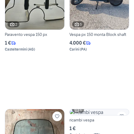
2
5
Paravento vespa 150 px
Vespa px 150 monta Block shaft
1 €
4.000 €
Casteltermini
(
AG
)
Carini
(
PA
)
6
ricambi vespa
1 €