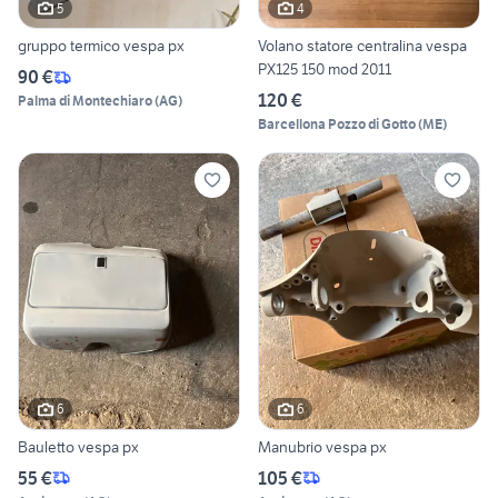
5
4
gruppo termico vespa px
Volano statore centralina vespa
PX125 150 mod 2011
90 €
120 €
Palma di Montechiaro
(
AG
)
Barcellona Pozzo di Gotto
(
ME
)
6
6
Bauletto vespa px
Manubrio vespa px
55 €
105 €