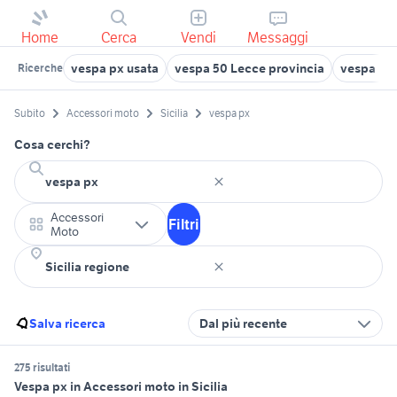
Home
Cerca
Vendi
Messaggi
vespa px usata
vespa 50 Lecce provincia
vespa px
Ricerche
Subito
Accessori moto
Sicilia
vespa px
Cosa cerchi?
Accessori
Filtri
Moto
Salva ricerca
Dal più recente
275 risultati
Vespa px in Accessori moto in Sicilia