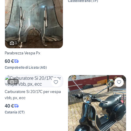
Castelvetrano
(
TP
)
3
Parabrezza Vespa Px
60 €
Campobello di Licata
(
AG
)
2
Carburatore Si 20/17C per vespa
vbb, px, ecc
40 €
Catania
(
CT
)