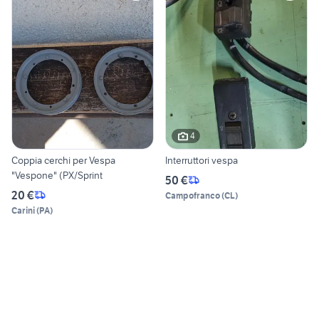
4
Coppia cerchi per Vespa
Interruttori vespa
"Vespone" (PX/Sprint
50 €
20 €
Campofranco
(
CL
)
Carini
(
PA
)