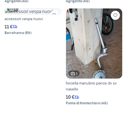
Agrigento
(
AG
)
Agrigento
(
AG
)
3
accessori vespa nuovi
11 €
Barrafranca
(
EN
)
3
forcella manubrio pance dx sx
nasello
10 €
Palma di Montechiaro
(
AG
)