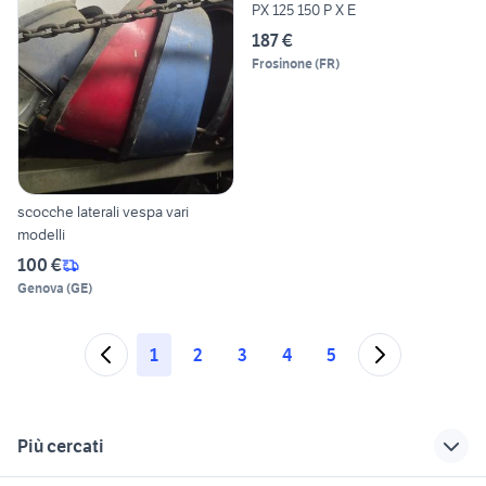
PX 125 150 P X E
187 €
Frosinone
(
FR
)
scocche laterali vespa vari
modelli
100 €
Genova
(
GE
)
1
2
3
4
5
Più cercati