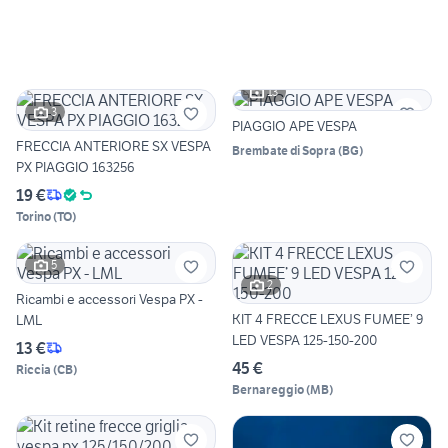
13
3
PIAGGIO APE VESPA
FRECCIA ANTERIORE SX VESPA
Brembate di Sopra
(
BG
)
PX PIAGGIO 163256
19 €
Torino
(
TO
)
5
2
Ricambi e accessori Vespa PX -
KIT 4 FRECCE LEXUS FUMEE’ 9
LML
LED VESPA 125-150-200
13 €
45 €
Riccia
(
CB
)
Bernareggio
(
MB
)