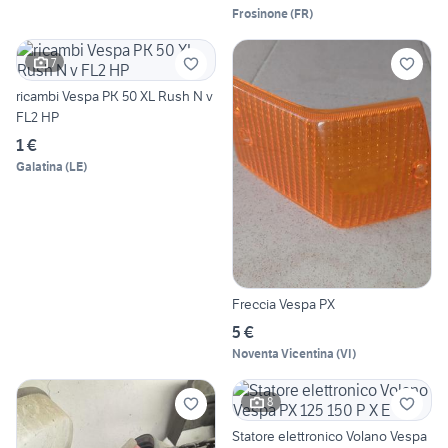
Frosinone
(
FR
)
7
ricambi Vespa PK 50 XL Rush N v
FL2 HP
1 €
Galatina
(
LE
)
Freccia Vespa PX
5 €
Noventa Vicentina
(
VI
)
8
Statore elettronico Volano Vespa