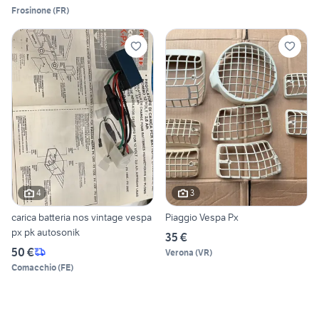
Frosinone
(
FR
)
4
3
carica batteria nos vintage vespa
Piaggio Vespa Px
px pk autosonik
35 €
50 €
Verona
(
VR
)
Comacchio
(
FE
)