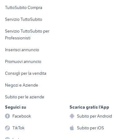
Uffici e Locali
TuttoSubito Compra
commerciali
Servizio TuttoSubito
elettronica
per la casa e la
sports e hobby
Servizio TuttoSubito per
persona
Informatica
Animali
Professionisti
Arredamento e
Console e
Accessori per
Casalinghi
Inserisci annuncio
Videogiochi
animali
Elettrodomestici
Promuovi annuncio
Audio/Video
Musica e Film
Giardino e Fai da te
Consigli per la vendita
Fotografia
Libri e Riviste
Abbigliamento e
Negozi e Aziende
Telefonia
Strumenti Musicali
Accessori
Subito per le aziende
Sports
Tutto per i bambini
Seguici su
Scarica gratis l'App
Biciclette
Facebook
Subito per Android
Collezionismo
TikTok
Subito per iOS