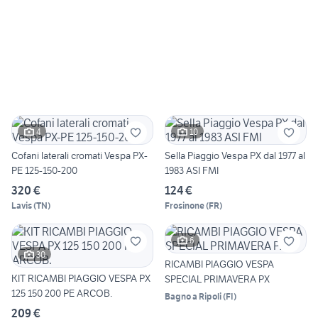
4
10
Cofani laterali cromati Vespa PX-
Sella Piaggio Vespa PX dal 1977 al
PE 125-150-200
1983 ASI FMI
320 €
124 €
Lavis
(
TN
)
Frosinone
(
FR
)
6
30
RICAMBI PIAGGIO VESPA
KIT RICAMBI PIAGGIO VESPA PX
SPECIAL PRIMAVERA PX
125 150 200 PE ARCOB.
Bagno a Ripoli
(
FI
)
209 €