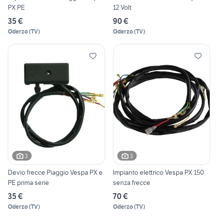
PX PE
12 Volt
35 €
90 €
Oderzo
(
TV
)
Oderzo
(
TV
)
3
3
Devio frecce Piaggio Vespa PX e
Impianto elettrico Vespa PX 150
PE prima serie
senza frecce
35 €
70 €
Oderzo
(
TV
)
Oderzo
(
TV
)