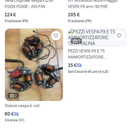
Sella Originale Vespa P125X
KIT Accessori Nuovi Piaggio
P150X P200E - ASI-FMI
VESPA PX anni '80 PXE
124 €
205 €
Frosinone
(
FR
)
Frosinone
(
FR
)
5
PEZZI VESPA PX E T5
AMMORTIZZATORE
CENTRALINA
35 €
San Cesario di Lecce
(
LE
)
2
Statore vespa 6 volt
80 €
Vicenza
(
VI
)