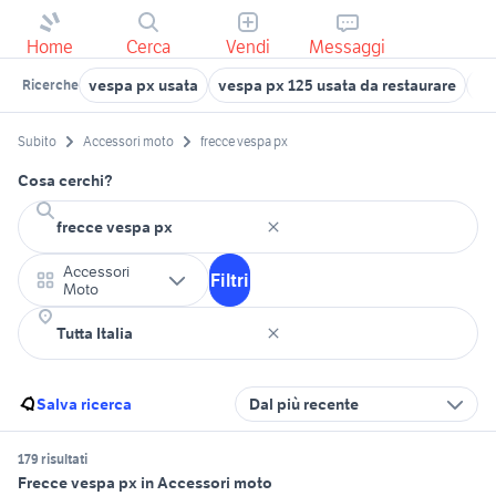
Home
Cerca
Vendi
Messaggi
vespa px usata
vespa px 125 usata da restaurare
co
Ricerche
Subito
Accessori moto
frecce vespa px
Cosa cerchi?
Accessori
Filtri
Moto
Salva ricerca
Dal più recente
179 risultati
Frecce vespa px in Accessori moto