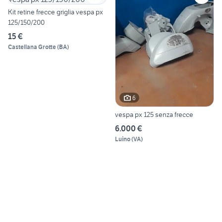
Kit retine frecce griglia vespa px
125/150/200
15 €
Castellana Grotte
(
BA
)
6
vespa px 125 senza frecce
6.000 €
Luino
(
VA
)