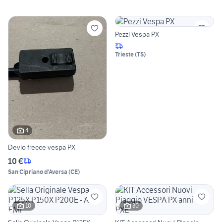
Pezzi Vespa PX
Trieste
(
TS
)
4
Devio frecce vespa PX
10 €
San Cipriano d'Aversa
(
CE
)
10
30