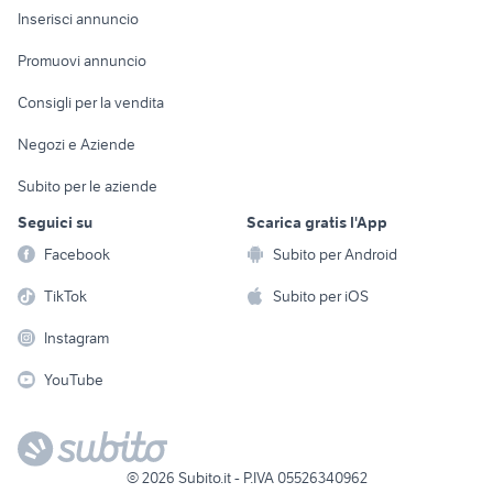
Console e
Accessori per
Casalinghi
Inserisci annuncio
Videogiochi
animali
Elettrodomestici
Promuovi annuncio
Audio/Video
Musica e Film
Giardino e Fai da te
Consigli per la vendita
Fotografia
Libri e Riviste
Abbigliamento e
Negozi e Aziende
Telefonia
Strumenti Musicali
Accessori
Subito per le aziende
Sports
Tutto per i bambini
Seguici su
Scarica gratis l'App
Biciclette
Facebook
Subito per Android
Collezionismo
TikTok
Subito per iOS
Instagram
YouTube
©
2026
Subito.it - P.IVA 05526340962