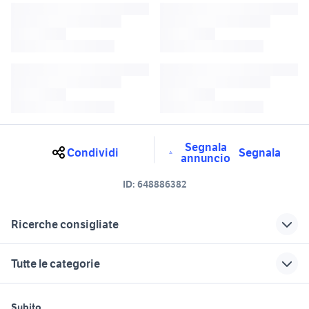
Segnala
Condividi
Segnala
annuncio
ID:
648886382
Ricerche consigliate
fiat Crosia
fiat brancaleone
Tutte le categorie
fiat panda auto Cosenza
fiat Acri
provincia
motori
immobili
lavoro e servizi
fiat condofuri
fiat Catanzaro
Subito