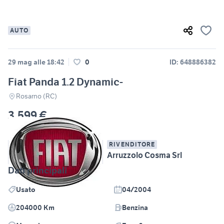
AUTO
29 mag alle 18:42
0
ID: 648886382
Fiat Panda 1.2 Dynamic-
Rosarno (RC)
3.599 €
RIVENDITORE
Arruzzolo Cosma Srl
Dati principali
Usato
04/2004
204000 Km
Benzina