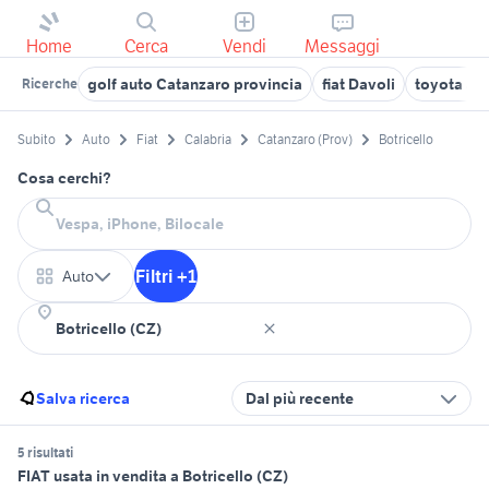
Home
Cerca
Vendi
Messaggi
golf auto Catanzaro provincia
fiat Davoli
toyota ac
Ricerche
Subito
Auto
Fiat
Calabria
Catanzaro (Prov)
Botricello
Cosa cerchi?
Filtri +1
Auto
Salva ricerca
Dal più recente
5 risultati
FIAT usata in vendita a Botricello (CZ)