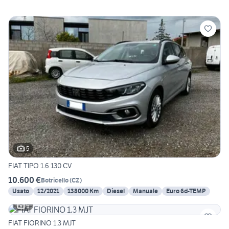
5
FIAT TIPO 1.6 130 CV
10.600 €
Botricello
(
CZ
)
Usato
12/2021
138000 Km
Diesel
Manuale
Euro 6d-TEMP
5
FIAT FIORINO 1.3 MJT